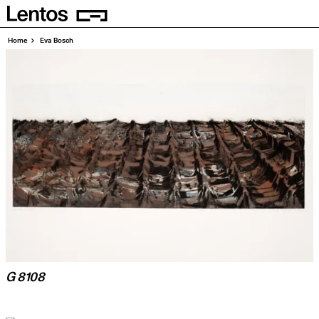
Homepage
Pages
Home
Eva Bosch
G 8108