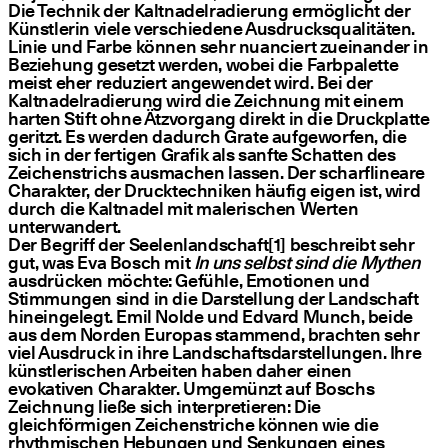
Die Technik der Kaltnadelradierung ermöglicht der
Künstlerin viele verschiedene Ausdrucksqualitäten.
Linie und Farbe können sehr nuanciert zueinander in
Beziehung gesetzt werden, wobei die Farbpalette
meist eher reduziert angewendet wird. Bei der
Kaltnadelradierung wird die Zeichnung mit einem
harten Stift ohne Ätzvorgang direkt in die Druckplatte
geritzt. Es werden dadurch Grate aufgeworfen, die
sich in der fertigen Grafik als sanfte Schatten des
Zeichenstrichs ausmachen lassen. Der scharflineare
Charakter, der Drucktechniken häufig eigen ist, wird
durch die Kaltnadel mit malerischen Werten
unterwandert.
Der Begriff der Seelenlandschaft[1] beschreibt sehr
gut, was Eva Bosch mit
In uns selbst sind die Mythen
ausdrücken möchte: Gefühle, Emotionen und
Stimmungen sind in die Darstellung der Landschaft
hineingelegt. Emil Nolde und Edvard Munch, beide
aus dem Norden Europas stammend, brachten sehr
viel Ausdruck in ihre Landschaftsdarstellungen. Ihre
künstlerischen Arbeiten haben daher einen
evokativen Charakter. Umgemünzt auf Boschs
Zeichnung ließe sich interpretieren: Die
gleichförmigen Zeichenstriche können wie die
rhythmischen Hebungen und Senkungen eines