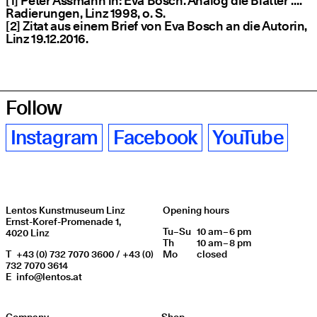
[1] Peter Assmann in: Eva Bosch. Analog die Blätter ….
Radierungen, Linz 1998, o. S.
[2] Zitat aus einem Brief von Eva Bosch an die Autorin,
Linz 19.12.2016.
Follow
Instagram
Facebook
YouTube
Lentos Kunstmuseum Linz
Opening hours
Ernst-Koref-Promenade 1,
Tu
Day of week
–
Su
10 am – 6 pm
Opening hours
4020 Linz
Th
10 am – 8 pm
T
+43 (0) 732 7070 3600 / +43 (0)
Mo
closed
732 7070 3614
E
info@lentos.at
Company
Shop