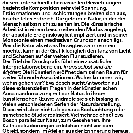
diesen unterschiedlichen visuellen Gewichtungen
bezieht die Komposition sehr viel Spannung.
Erdformationen und ‑schichtungen breiten sich aus,
bearbeitetes Erdreich. Die geformte Natur, in der der
Mensch selbst nicht zu sehen ist. Die künstlerische
Arbeit ist in einem beschreibenden Modus angelegt,
der absolute Ereignislosigkeit impliziert und in seiner
Monotonie einen meditativen Grundton anschlägt.
Wer die Natur als etwas Bewegtes wahrnehmen
möchte, kann in der Grafik lediglich den Tanz von Licht
und Schatten auf der weiten Flur studieren.
Der Titel der Druckgrafik führt eine zusätzliche
Interpretationsebene ein.
In uns selbst sind die
Mythen
: Die Künstlerin eröffnet damit einen Raum für
weiterführende Assoziationen. Woher kommen wir,
wohin gehen wir? Eva Bosch sucht Antworten auf
diese existenziellen Fragen in der künstlerischen
Auseinandersetzung mit der Natur. In ihrem
künstlerischen Œuvre widmete sie sich bislang in
vielen verschiedenen Serien der Naturdarstellung.
Diese wird aber nicht als genaue Beobachtung oder
mimetische Studie realisiert. Vielmehr zeichnet Eva
Bosch parallel zur Natur, zum Gesehenen. Ihre
Kaltnadelradierungen entstehen nicht vor dem
Objekt, sondern im Atelier, aus der Erinnerung heraus.