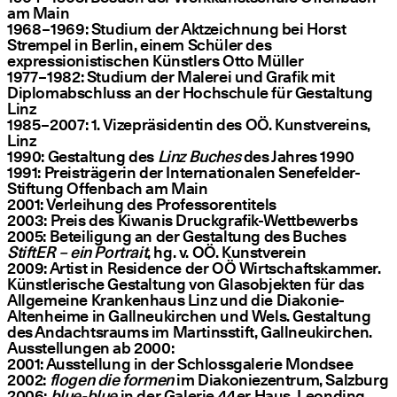
am Main
1968 – 1969: Studium der Aktzeichnung bei Horst
Strempel in Berlin, einem Schüler des
expressionistischen Künstlers Otto Müller
1977 – 1982: Studium der Malerei und Grafik mit
Diplomabschluss an der Hochschule für Gestaltung
Linz
1985 – 2007: 1. Vizepräsidentin des OÖ. Kunstvereins,
Linz
1990: Gestaltung des
Linz Buches
des Jahres 1990
1991: Preisträgerin der Internationalen Senefelder-
Stiftung Offenbach am Main
2001: Verleihung des Professorentitels
2003: Preis des Kiwanis Druckgrafik-Wettbewerbs
2005: Beteiligung an der Gestaltung des Buches
StiftER – ein Portrait
, hg. v. OÖ. Kunstverein
2009: Artist in Residence der OÖ Wirtschaftskammer.
Künstlerische Gestaltung von Glasobjekten für das
Allgemeine Krankenhaus Linz und die Diakonie-
Altenheime in Gallneukirchen und Wels. Gestaltung
des Andachtsraums im Martinsstift, Gallneukirchen.
Ausstellungen ab 2000:
2001: Ausstellung in der Schlossgalerie Mondsee
2002:
flogen die formen
im Diakoniezentrum, Salzburg
2006:
blue-blue
in der Galerie 44er Haus, Leonding,