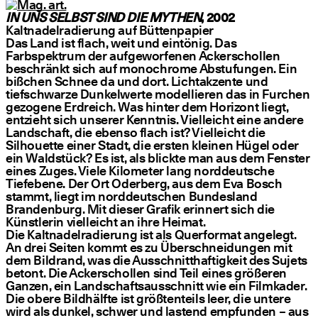
IN UNS SELBST SIND DIE MYTHEN
, 2002
Kaltnadelradierung auf Büttenpapier
Das Land ist flach, weit und eintönig. Das
Farbspektrum der aufgeworfenen Ackerschollen
beschränkt sich auf monochrome Abstufungen. Ein
bißchen Schnee da und dort. Lichtakzente und
tiefschwarze Dunkelwerte modellieren das in Furchen
gezogene Erdreich. Was hinter dem Horizont liegt,
entzieht sich unserer Kenntnis. Vielleicht eine andere
Landschaft, die ebenso flach ist? Vielleicht die
Silhouette einer Stadt, die ersten kleinen Hügel oder
ein Waldstück? Es ist, als blickte man aus dem Fenster
eines Zuges. Viele Kilometer lang norddeutsche
Tiefebene. Der Ort Oderberg, aus dem Eva Bosch
stammt, liegt im norddeutschen Bundesland
Brandenburg. Mit dieser Grafik erinnert sich die
Künstlerin vielleicht an ihre Heimat.
Die Kaltnadelradierung ist als Querformat angelegt.
An drei Seiten kommt es zu Überschneidungen mit
dem Bildrand, was die Ausschnitthaftigkeit des Sujets
betont. Die Ackerschollen sind Teil eines größeren
Ganzen, ein Landschaftsausschnitt wie ein Filmkader.
Die obere Bildhälfte ist größtenteils leer, die untere
wird als dunkel, schwer und lastend empfunden – aus