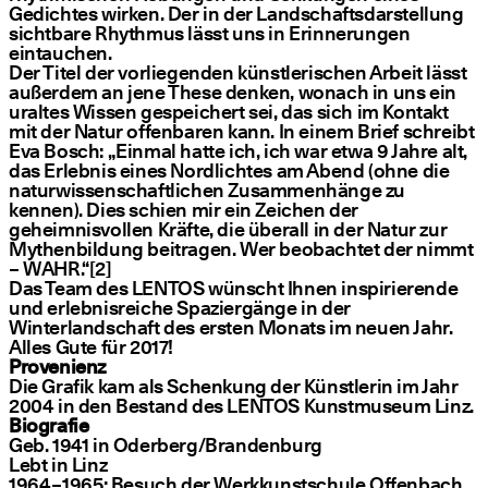
Gedichtes wirken. Der in der Landschaftsdarstellung
sichtbare Rhythmus lässt uns in Erinnerungen
eintauchen.
Der Titel der vorliegenden künstlerischen Arbeit lässt
außerdem an jene These denken, wonach in uns ein
uraltes Wissen gespeichert sei, das sich im Kontakt
mit der Natur offenbaren kann. In einem Brief schreibt
Eva Bosch:
„
Einmal hatte ich, ich war etwa 9 Jahre alt,
das Erlebnis eines Nordlichtes am Abend (ohne die
naturwissenschaftlichen Zusammenhänge zu
kennen). Dies schien mir ein Zeichen der
geheimnisvollen Kräfte, die überall in der Natur zur
Mythenbildung beitragen. Wer beobachtet der nimmt
– WAHR.“[2]
Das Team des LENTOS wünscht Ihnen inspirierende
und erlebnisreiche Spaziergänge in der
Winterlandschaft des ersten Monats im neuen Jahr.
Alles Gute für 2017!
Provenienz
Die Grafik kam als Schenkung der Künstlerin im Jahr
2004 in den Bestand des LENTOS Kunstmuseum Linz.
Biografie
Geb. 1941 in Oderberg/​Brandenburg
Lebt in Linz
1964 – 1965: Besuch der Werkkunstschule Offenbach