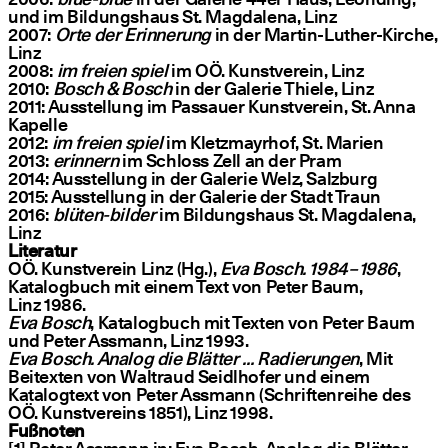
und im Bildungshaus St. Magdalena, Linz
2007:
Orte der Erinnerung
in der Martin-Luther-Kirche,
Linz
2008:
im freien spiel
im OÖ. Kunstverein, Linz
2010:
Bosch & Bosch
in der Galerie Thiele, Linz
2011: Ausstellung im Passauer Kunstverein, St. Anna
Kapelle
2012:
im freien spiel
im Kletzmayrhof, St. Marien
2013:
erinnern
im Schloss Zell an der Pram
2014: Ausstellung in der Galerie Welz, Salzburg
2015: Ausstellung in der Galerie der Stadt Traun
2016:
blüten-bilder
im Bildungshaus St. Magdalena,
Linz
Literatur
OÖ. Kunstverein Linz (Hg.),
Eva Bosch. 1984 – 1986
,
Katalogbuch mit einem Text von Peter Baum,
Linz 1986.
Eva Bosch
, Katalogbuch mit Texten von Peter Baum
und Peter Assmann, Linz 1993.
Eva Bosch. Analog die Blätter … Radierungen
, Mit
Beitexten von Waltraud Seidlhofer und einem
Katalogtext von Peter Assmann (Schriftenreihe des
OÖ. Kunstvereins 1851), Linz 1998.
Fußnoten