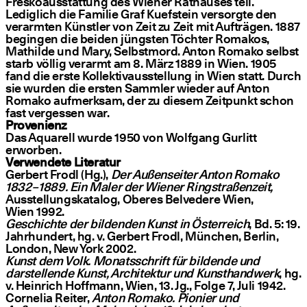
Freskoausstattung des Wiener Rathauses teil.
Lediglich die Familie Graf Kuefstein versorgte den
verarmten Künstler von Zeit zu Zeit mit Aufträgen. 1887
begingen die beiden jüngsten Töchter Romakos,
Mathilde und Mary, Selbstmord. Anton Romako selbst
starb völlig verarmt am 8. März 1889 in Wien. 1905
fand die erste Kollektivausstellung in Wien statt. Durch
sie wurden die ersten Sammler wieder auf Anton
Romako aufmerksam, der zu diesem Zeitpunkt schon
fast vergessen war.
Provenienz
Das Aquarell wurde 1950 von Wolfgang Gurlitt
erworben.
Verwendete Literatur
Gerbert Frodl (Hg.),
Der Außenseiter Anton Romako
1832 – 1889. Ein Maler der Wiener Ringstraßenzeit,
Ausstellungskatalog, Oberes Belvedere Wien,
Wien 1992.
Geschichte der bildenden Kunst in Österreich
, Bd. 5: 19.
Jahrhundert, hg. v. Gerbert Frodl, München, Berlin,
London, New York 2002.
Kunst dem Volk. Monatsschrift für bildende und
darstellende Kunst, Architektur und Kunsthandwerk
, hg.
v. Heinrich Hoffmann, Wien, 13. Jg., Folge 7, Juli 1942.
Cornelia Reiter,
Anton Romako. Pionier und