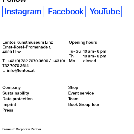
Instagram
Facebook
YouTube
Lentos Kunstmuseum Linz
Opening hours
Ernst-Koref-Promenade 1,
Tu
Day of week
–
Su
10 am – 6 pm
Opening hours
4020 Linz
Th
10 am – 8 pm
T
+43 (0) 732 7070 3600 / +43 (0)
Mo
closed
732 7070 3614
E
info@lentos.at
Company
Shop
Sustainability
Event service
Data protection
Team
Imprint
Book Group Tour
Press
Premium Corporate Partner