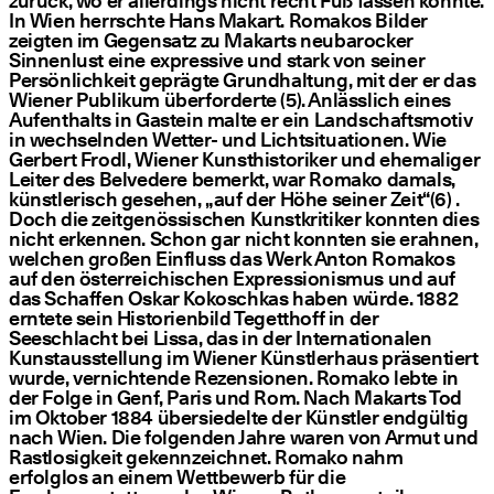
zurück, wo er allerdings nicht recht Fuß fassen konnte.
In Wien herrschte Hans Makart. Romakos Bilder
zeigten im Gegensatz zu Makarts neubarocker
Sinnenlust eine expressive und stark von seiner
Persönlichkeit geprägte Grundhaltung, mit der er das
Wiener Publikum überforderte (5). Anlässlich eines
Aufenthalts in Gastein malte er ein Landschaftsmotiv
in wechselnden Wetter- und Lichtsituationen. Wie
Gerbert Frodl, Wiener Kunsthistoriker und ehemaliger
Leiter des Belvedere bemerkt, war Romako damals,
künstlerisch gesehen,
„
auf der Höhe seiner Zeit“(6) .
Doch die zeitgenössischen Kunstkritiker konnten dies
nicht erkennen. Schon gar nicht konnten sie erahnen,
welchen großen Einfluss das Werk Anton Romakos
auf den österreichischen Expressionismus und auf
das Schaffen Oskar Kokoschkas haben würde. 1882
erntete sein Historienbild Tegetthoff in der
Seeschlacht bei Lissa, das in der Internationalen
Kunstausstellung im Wiener Künstlerhaus präsentiert
wurde, vernichtende Rezensionen. Romako lebte in
der Folge in Genf, Paris und Rom. Nach Makarts Tod
im Oktober 1884 übersiedelte der Künstler endgültig
nach Wien. Die folgenden Jahre waren von Armut und
Rastlosigkeit gekennzeichnet. Romako nahm
erfolglos an einem Wettbewerb für die