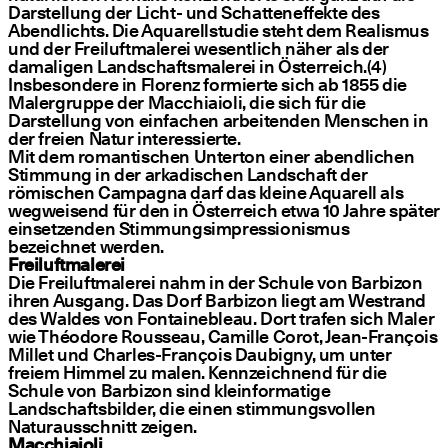
Darstellung der Licht- und Schatteneffekte des
Abendlichts. Die Aquarellstudie steht dem Realismus
und der Freiluftmalerei wesentlich näher als der
damaligen Landschaftsmalerei in Österreich.(4)
Insbesondere in Florenz formierte sich ab 1855 die
Malergruppe der Macchiaioli, die sich für die
Darstellung von einfachen arbeitenden Menschen in
der freien Natur interessierte.
Mit dem romantischen Unterton einer abendlichen
Stimmung in der arkadischen Landschaft der
römischen Campagna darf das kleine Aquarell als
wegweisend für den in Österreich etwa 10 Jahre später
einsetzenden Stimmungsimpressionismus
bezeichnet werden.
Freiluftmalerei
Die Freiluftmalerei nahm in der Schule von Barbizon
ihren Ausgang. Das Dorf Barbizon liegt am Westrand
des Waldes von Fontainebleau. Dort trafen sich Maler
wie Théodore Rousseau, Camille Corot, Jean-François
Millet und Charles-François Daubigny, um unter
freiem Himmel zu malen. Kennzeichnend für die
Schule von Barbizon sind kleinformatige
Landschaftsbilder, die einen stimmungsvollen
Naturausschnitt zeigen.
Macchiaioli