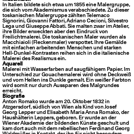
In Italien bildete sich etwa um 1855 eine Malergruppe,
die sich vom Akademismus verabschiedete. Zu dieser
toskanischen Malergruppe zählten Telemaco
Signorini, Giovanni Fattori, Adriano Cecioni, Silvestro
Lega und Giuseppe Abbati. Sie malten zwar im Atelier,
ihre Bilder erweckten aber den Eindruck von
Freilichtmalerei. Die toskanischen Maler wurden als
Macchiaioli (Fleckenmaler) verspottet. Ihre Gemälde
mit einfachen arbeitenden Menschen und starken
Hell-Dunkel-Kontrasten reihen sich in die italienische
Malerei des Realismus ein.
Aquarell
Malerei mit Wasserfarben auf saugfähigem Papier. Im
Unterschied zur Gouachemalerei wird ohne Deckweiß
und vom Hellen ins Dunkle gemalt. Ein weißer Farbton
wird somit nur durch Aussparen des Malgrundes
erreicht.
Biografie
Anton Romako wurde am 20. Oktober 1832 in
Atzgersdorf, südlich von Wien als Kind von Josef
Georg Lepper und Elisabeth Maria Anna Romako, der
Haushälterin Leppers, geboren. Er wurde an der
Wiener Akademie der bildenden Künste geschult und
kam dort auch mit dem rebellischen Ferdinand Georg
Waldmüller in Kontakt, der ihn für nicht besonders