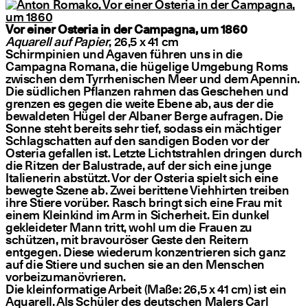
Vor einer Osteria in der Campagna, um 1860
Aquarell auf Papier
, 26,5 x 41 cm
Schirmpinien und Agaven führen uns in die
Campagna Romana, die hügelige Umgebung Roms
zwischen dem Tyrrhenischen Meer und dem Apennin.
Die südlichen Pflanzen rahmen das Geschehen und
grenzen es gegen die weite Ebene ab, aus der die
bewaldeten Hügel der Albaner Berge aufragen. Die
Sonne steht bereits sehr tief, sodass ein mächtiger
Schlagschatten auf den sandigen Boden vor der
Osteria gefallen ist. Letzte Lichtstrahlen dringen durch
die Ritzen der Balustrade, auf der sich eine junge
Italienerin abstützt. Vor der Osteria spielt sich eine
bewegte Szene ab. Zwei berittene Viehhirten treiben
ihre Stiere vorüber. Rasch bringt sich eine Frau mit
einem Kleinkind im Arm in Sicherheit. Ein dunkel
gekleideter Mann tritt, wohl um die Frauen zu
schützen, mit bravouröser Geste den Reitern
entgegen. Diese wiederum konzentrieren sich ganz
auf die Stiere und suchen sie an den Menschen
vorbeizumanövrieren.
Die kleinformatige Arbeit (Maße: 26,5 x 41 cm) ist ein
Aquarell. Als Schüler des deutschen Malers Carl