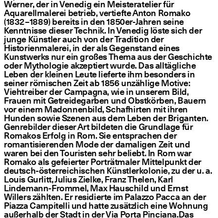
Werner, der in Venedig ein Meisteratelier für
Aquarellmalerei betrieb, vertiefte Anton Romako
(1832 – 1889) bereits in den 1850er-Jahren seine
Kenntnisse dieser Technik. In Venedig löste sich der
junge Künstler auch von der Tradition der
Historienmalerei, in der als Gegenstand eines
Kunstwerks nur ein großes Thema aus der Geschichte
oder Mythologie akzeptiert wurde. Das alltägliche
Leben der kleinen Leute lieferte ihm besonders in
seiner römischen Zeit ab 1856 unzählige Motive:
Viehtreiber der Campagna, wie in unserem Bild,
Frauen mit Getreidegarben und Obstkörben, Bauern
vor einem Madonnenbild, Schafhirten mit ihren
Hunden sowie Szenen aus dem Leben der Briganten.
Genrebilder dieser Art bildeten die Grundlage für
Romakos Erfolg in Rom. Sie entsprachen der
romantisierenden Mode der damaligen Zeit und
waren bei den Touristen sehr beliebt. In Rom war
Romako als gefeierter Porträtmaler Mittelpunkt der
deutsch-österreichischen Künstlerkolonie, zu der u. a.
Louis Gurlitt, Julius Zielke, Franz Thelen, Karl
Lindemann-Frommel, Max Hauschild und Ernst
Willers zählten. Er residierte im Palazzo Pacca an der
Piazza Campitelli und hatte zusätzlich eine Wohnung
außerhalb der Stadt in der Via Porta Pinciana.Das