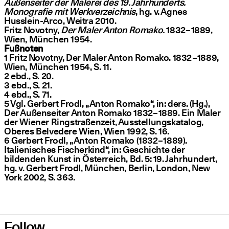
Außenseiter der Malerei des 19. Jahrhunderts.
Monografie mit Werkverzeichnis
, hg. v. Agnes
Husslein-Arco, Weitra 2010.
Fritz Novotny,
Der Maler Anton Romako.
1832 – 1889,
Wien, München 1954.
Fußnoten
1 Fritz Novotny, Der Maler Anton Romako. 1832 – 1889,
Wien, München 1954, S. 11.
2 ebd., S. 20.
3 ebd., S. 21.
4 ebd., S. 71.
5 Vgl. Gerbert Frodl,
„
Anton Romako“, in: ders. (Hg.),
Der Außenseiter Anton Romako 1832 – 1889. Ein Maler
der Wiener Ringstraßenzeit, Ausstellungskatalog,
Oberes Belvedere Wien, Wien 1992, S. 16.
6 Gerbert Frodl,
„
Anton Romako (1832 – 1889).
Italienisches Fischerkind“, in: Geschichte der
bildenden Kunst in Österreich, Bd. 5: 19. Jahrhundert,
hg. v. Gerbert Frodl, München, Berlin, London, New
York 2002, S. 363.
Follow