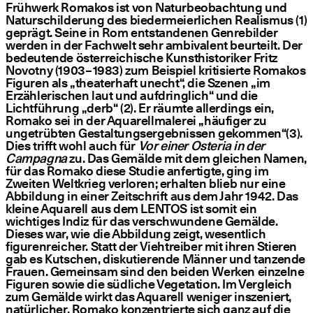
Frühwerk Romakos ist von Naturbeobachtung und
Naturschilderung des biedermeierlichen Realismus (1)
geprägt. Seine in Rom entstandenen Genrebilder
werden in der Fachwelt sehr ambivalent beurteilt. Der
bedeutende österreichische Kunsthistoriker Fritz
Novotny (1903 – 1983) zum Beispiel kritisierte Romakos
Figuren als
„
theaterhaft unecht“, die Szenen
„
im
Erzählerischen laut und aufdringlich“ und die
Lichtführung
„
derb“ (2). Er räumte allerdings ein,
Romako sei in der Aquarellmalerei
„
häufiger zu
ungetrübten Gestaltungsergebnissen gekommen“(3).
Dies trifft wohl auch für
Vor einer Osteria in der
Campagna
zu. Das Gemälde mit dem gleichen Namen,
für das Romako diese Studie anfertigte, ging im
Zweiten Weltkrieg verloren; erhalten blieb nur eine
Abbildung in einer Zeitschrift aus dem Jahr 1942. Das
kleine Aquarell aus dem LENTOS ist somit ein
wichtiges Indiz für das verschwundene Gemälde.
Dieses war, wie die Abbildung zeigt, wesentlich
figurenreicher. Statt der Viehtreiber mit ihren Stieren
gab es Kutschen, diskutierende Männer und tanzende
Frauen. Gemeinsam sind den beiden Werken einzelne
Figuren sowie die südliche Vegetation. Im Vergleich
zum Gemälde wirkt das Aquarell weniger inszeniert,
natürlicher. Romako konzentrierte sich ganz auf die