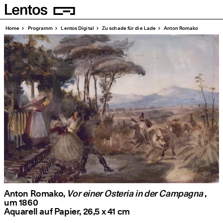
Homepage
Seiten
Home
Pro­gramm
Lentos Digi­tal
Zu scha­de für die Lade
Anton Roma­ko
Anton Romako,
Vor einer Osteria in der Campagna
,
um 1860
Aqua­rell auf Papier, 26,5 x 41 cm