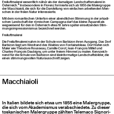
Frei­luft­ma­le­rei wesent­lich näher als der dama­li­gen Land­schafts­ma­le­rei in
4
Öster­reich.
Ins­be­son­de­re in Flo­renz for­mier­te sich ab 1855 die Maler­grup­pe
der Mac­chi­ai­o­li, die sich für die Dar­stel­lung von ein­fa­chen arbei­ten­den Men­
schen in der frei­en Natur interessierte.
Mit dem roman­ti­schen Unter­ton einer abend­li­chen Stim­mung in der arka­di­
schen Land­schaft der römi­schen Cam­pa­gna darf das klei­ne Aqua­rell als
weg­wei­send für den in Öster­reich etwa 10 Jah­re spä­ter ein­set­zen­den Stim­
mungs­im­pres­sio­nis­mus bezeich­net werden.
Frei­luft­ma­le­rei
Die Frei­luft­ma­le­rei nahm in der Schu­le von Bar­bi­zon ihren Aus­gang. Das Dorf
Bar­bi­zon liegt am West­rand des Wal­des von Fon­taine­bleau. Dort tra­fen sich
Maler wie Théo­do­re Rous­se­au, Camil­le Corot, Jean-Fran­çois Mil­let und
Charles-Fran­çois Dau­bi­gny, um unter frei­em Him­mel zu malen. Kenn­zeich­
nend für die Schu­le von Bar­bi­zon sind klein­for­ma­ti­ge Land­schafts­bil­der, die
einen stim­mungs­vol­len Natur­aus­schnitt zeigen.
Mac­chi­ai­o­li
In Ita­li­en bil­de­te sich etwa um 1855 eine Maler­grup­pe,
die sich vom Aka­de­mis­mus ver­ab­schie­de­te. Zu die­ser
tos­ka­ni­schen Maler­grup­pe zähl­ten Tele­ma­co Signo­ri­