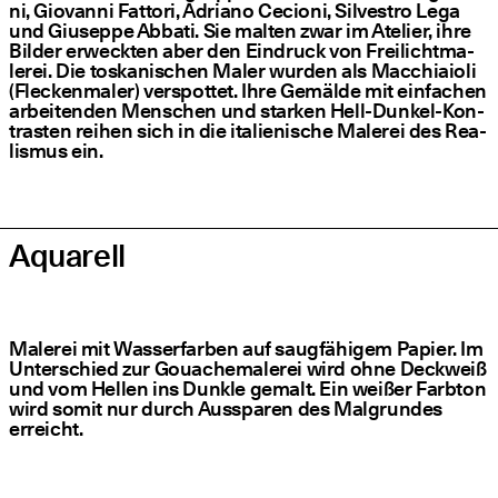
ni, Gio­van­ni Fat­to­ri, Adria­no Cecio­ni, Sil­ves­tro Lega
und Giu­sep­pe Abba­ti. Sie mal­ten zwar im Ate­lier, ihre
Bil­der erweck­ten aber den Ein­druck von Frei­licht­ma­
le­rei. Die tos­ka­ni­schen Maler wur­den als Mac­chi­ai­o­li
(Fle­cken­ma­ler) ver­spot­tet. Ihre Gemäl­de mit ein­fa­chen
arbei­ten­den Men­schen und star­ken Hell-Dun­kel-Kon­
tras­ten rei­hen sich in die ita­lie­ni­sche Male­rei des Rea­
lis­mus ein.
Aqua­rell
Male­rei mit Was­ser­far­ben auf saug­fä­hi­gem Papier. Im
Unter­schied zur Gou­ache­ma­le­rei wird ohne Deck­weiß
und vom Hel­len ins Dunk­le gemalt. Ein wei­ßer Farb­ton
wird somit nur durch Aus­spa­ren des Mal­grun­des
erreicht.