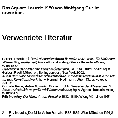
Das Aqua­rell wur­de 1950 von Wolf­gang Gur­litt
erworben.
Ver­wen­de­te Literatur
Ger­bert Frodl (Hg.),
Der Außen­sei­ter Anton Roma­ko 1832 – 1889. Ein Maler der
Wie­ner Ring­stra­ßen­zeit,
Aus­stel­lungs­ka­ta­log, Obe­res Bel­ve­de­re Wien,
Wien 1992.
Geschich­te der bil­den­den Kunst in Öster­reich
, Bd. 5: 19. Jahr­hun­dert, hg. v.
Ger­bert Frodl, Mün­chen, Ber­lin, Lon­don, New York 2002.
Kunst dem Volk. Monats­schrift für bil­den­de und dar­stel­len­de Kunst, Archi­tek­
tur und Kunst­hand­werk
, hg. v. Hein­rich Hoff­mann, Wien, 13. Jg., Fol­ge 7,
Juli 1942.
Cor­ne­lia Rei­ter,
Anton Roma­ko. Pio­nier und Außen­sei­ter der Male­rei des 19.
Jahr­hun­derts. Mono­gra­fie mit Werk­ver­zeich­nis
, hg. v. Agnes Huss­lein-Arco,
Weit­ra 2010.
Fritz Novot­ny,
Der Maler Anton Roma­ko.
1832 – 1889, Wien, Mün­chen 1954.
Fritz Novotny, Der Maler Anton Romako. 1832–1889, Wien, München 1954, S.
11.