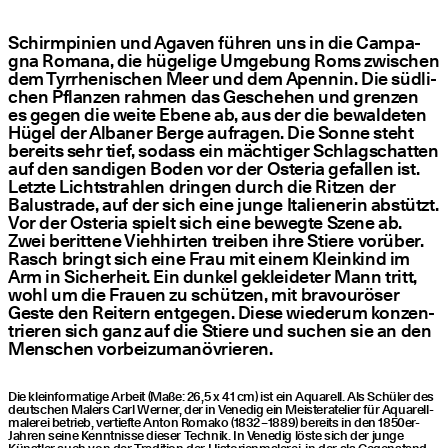
Schirm­pi­ni­en und Aga­ven füh­ren uns in die Cam­pa­
gna Roma­na, die hüge­li­ge Umge­bung Roms zwi­schen
dem Tyr­rhe­ni­schen Meer und dem Apen­nin. Die süd­li­
chen Pflan­zen rah­men das Gesche­hen und gren­zen
es gegen die wei­te Ebe­ne ab, aus der die bewal­de­ten
Hügel der Alba­ner Ber­ge auf­ra­gen. Die Son­ne steht
bereits sehr tief, sodass ein mäch­ti­ger Schlag­schat­ten
auf den san­di­gen Boden vor der Oste­ria gefal­len ist.
Letz­te Licht­strah­len drin­gen durch die Rit­zen der
Balus­tra­de, auf der sich eine jun­ge Ita­lie­ne­rin abstützt.
Vor der Oste­ria spielt sich eine beweg­te Sze­ne ab.
Zwei berit­te­ne Vieh­hir­ten trei­ben ihre Stie­re vor­über.
Rasch bringt sich eine Frau mit einem Klein­kind im
Arm in Sicher­heit. Ein dun­kel geklei­de­ter Mann tritt,
wohl um die Frau­en zu schüt­zen, mit bra­vou­rö­ser
Ges­te den Rei­tern ent­ge­gen. Die­se wie­der­um kon­zen­
trie­ren sich ganz auf die Stie­re und suchen sie an den
Men­schen vorbeizumanövrieren.
Die klein­for­ma­ti­ge Arbeit (Maße: 26,5 x 41 cm) ist ein Aqua­rell. Als Schü­ler des
deut­schen Malers Carl Wer­ner, der in Vene­dig ein Meis­ter­ate­lier für Aqua­rell­
ma­le­rei betrieb, ver­tief­te Anton Roma­ko (1832 – 1889) bereits in den 1850er-
Jah­ren sei­ne Kennt­nis­se die­ser Tech­nik. In Vene­dig lös­te sich der jun­ge
Künst­ler auch von der Tra­di­ti­on der His­to­ri­en­ma­le­rei, in der als Gegen­stand