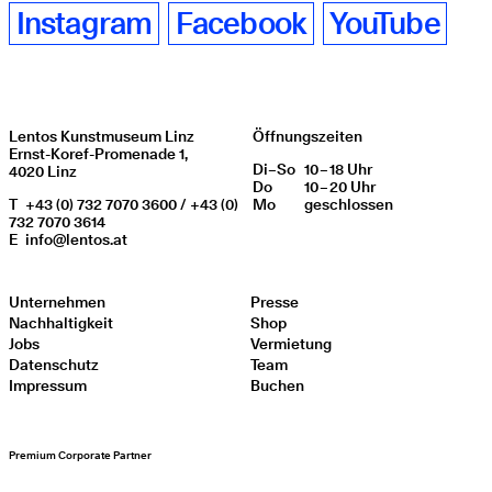
Instagram
Facebook
YouTube
Lentos Kunstmuseum Linz
Öffnungszeiten
Ernst-Koref-Promenade 1,
Di
Wochentag
–
So
10 – 18 Uhr
Öffnungszeiten
4020 Linz
Do
10 – 20 Uhr
T
+43 (0) 732 7070 3600 / +43 (0)
Mo
geschlos­sen
732 7070 3614
E
info@lentos.at
Unternehmen
Presse
Nachhaltigkeit
Shop
Jobs
Vermietung
Datenschutz
Team
Impressum
Buchen
Premium Corporate Partner