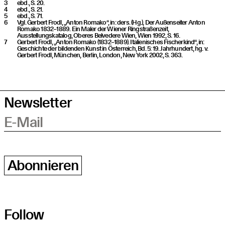
ebd., S. 20.
ebd., S. 21.
ebd., S. 71.
Vgl. Gerbert Frodl, „Anton Romako“, in: ders. (Hg.), Der Außenseiter Anton
Romako 1832–1889. Ein Maler der Wiener Ringstraßenzeit,
Ausstellungskatalog, Oberes Belvedere Wien, Wien 1992, S. 16.
Gerbert Frodl, „Anton Romako (1832–1889). Italienisches Fischerkind“, in:
Geschichte der bildenden Kunst in Österreich, Bd. 5: 19. Jahrhundert, hg. v.
Gerbert Frodl, München, Berlin, London, New York 2002, S. 363.
Newsletter
E-Mail
Abonnieren
Follow