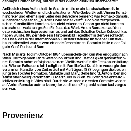
gepräg­te Grund­hal­tung, mit der er das Wie­ner Publi­kum über­for­der­te
.
Anläss­lich eines Auf­ent­halts in Gas­tein mal­te er ein Land­schafts­mo­tiv in
wech­seln­den Wet­ter- und Licht­si­tua­tio­nen. Wie Ger­bert Frodl, Wie­ner Kunst­
his­to­ri­ker und ehe­ma­li­ger Lei­ter des Bel­ve­de­re bemerkt, war Roma­ko damals,
6
künst­le­risch gese­hen,
„
auf der Höhe sei­ner Zeit“
. Doch die zeit­ge­nös­si­
schen Kunst­kri­ti­ker konn­ten dies nicht erken­nen. Schon gar nicht konn­ten
sie erah­nen, wel­chen gro­ßen Ein­fluss das Werk Anton Roma­kos auf den
öster­rei­chi­schen Expres­sio­nis­mus und auf das Schaf­fen Oskar Kokosch­kas
haben wür­de. 1882 ern­te­te sein His­to­ri­en­bild Teget­t­hoff in der See­schlacht
bei Lis­sa, das in der Inter­na­tio­na­len Kunst­aus­stel­lung im Wie­ner Künst­ler­
haus prä­sen­tiert wur­de, ver­nich­ten­de Rezen­sio­nen. Roma­ko leb­te in der Fol­
ge in Genf, Paris und Rom.
Nach Makarts Tod im Okto­ber 1884 über­sie­del­te der Künst­ler end­gül­tig nach
Wien. Die fol­gen­den Jah­re waren von Armut und Rast­lo­sig­keit gekenn­zeich­
net. Roma­ko nahm erfolg­los an einem Wett­be­werb für die Fres­ko­aus­stat­tung
des Wie­ner Rat­hau­ses teil. Ledig­lich die Fami­lie Graf Kuef­stein ver­sorg­te den
ver­arm­ten Künst­ler von Zeit zu Zeit mit Auf­trä­gen. 1887 begin­gen die bei­den
jüngs­ten Töch­ter Roma­kos, Mat­hil­de und Mary, Selbst­mord. Anton Roma­ko
selbst starb völ­lig ver­armt am 8. März 1889 in Wien. 1905 fand die ers­te Kol­
lek­tiv­aus­stel­lung in Wien statt. Durch sie wur­den die ers­ten Samm­ler wie­der
auf Anton Roma­ko auf­merk­sam, der zu die­sem Zeit­punkt schon fast ver­ges­
sen war.
Pro­ve­ni­enz