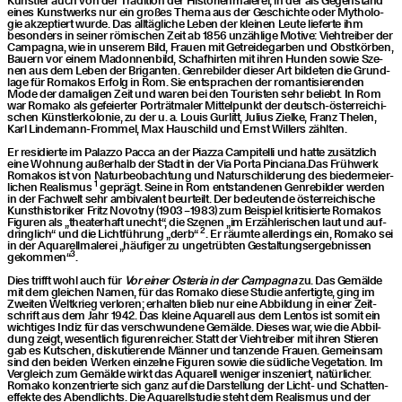
eines Kunst­werks nur ein gro­ßes The­ma aus der Geschich­te oder Mytho­lo­
gie akzep­tiert wur­de. Das all­täg­li­che Leben der klei­nen Leu­te lie­fer­te ihm
beson­ders in sei­ner römi­schen Zeit ab 1856 unzäh­li­ge Moti­ve: Vieh­trei­ber der
Cam­pa­gna, wie in unse­rem Bild, Frau­en mit Getrei­de­gar­ben und Obst­kör­ben,
Bau­ern vor einem Madon­nen­bild, Schaf­hir­ten mit ihren Hun­den sowie Sze­
nen aus dem Leben der Bri­gan­ten. Gen­re­bil­der die­ser Art bil­de­ten die Grund­
la­ge für Roma­kos Erfolg in Rom. Sie ent­spra­chen der roman­ti­sie­ren­den
Mode der dama­li­gen Zeit und waren bei den Tou­ris­ten sehr beliebt. In Rom
war Roma­ko als gefei­er­ter Por­trät­ma­ler Mit­tel­punkt der deutsch-öster­rei­chi­
schen Künst­ler­ko­lo­nie, zu der u. a. Lou­is Gur­litt, Juli­us Ziel­ke, Franz The­len,
Karl Lin­de­mann-From­mel, Max Hau­schild und Ernst Wil­lers zählten.
Er resi­dier­te im Palaz­zo Pac­ca an der Piaz­za Cam­pi­tel­li und hat­te zusätz­lich
eine Woh­nung außer­halb der Stadt in der Via Por­ta Pinciana.Das Früh­werk
Roma­kos ist von Natur­be­ob­ach­tung und Natur­schil­de­rung des bie­der­mei­er­
1
li­chen Rea­lis­mus
geprägt. Sei­ne in Rom ent­stan­de­nen Gen­re­bil­der wer­den
in der Fach­welt sehr ambi­va­lent beur­teilt. Der bedeu­ten­de öster­rei­chi­sche
Kunst­his­to­ri­ker Fritz Novot­ny (1903 – 1983) zum Bei­spiel kri­ti­sier­te Roma­kos
Figu­ren als
„
thea­ter­haft unecht“, die Sze­nen
„
im Erzäh­le­ri­schen laut und auf­
2
dring­lich“ und die Licht­füh­rung
„
derb“
. Er räum­te aller­dings ein, Roma­ko sei
in der Aqua­rell­ma­le­rei
„
häu­fi­ger zu unge­trüb­ten Gestal­tungs­er­geb­nis­sen
3
gekom­men“
.
Dies trifft wohl auch für
Vor einer Oste­ria in der Cam­pa­gna
zu. Das Gemäl­de
mit dem glei­chen Namen, für das Roma­ko die­se Stu­die anfer­tig­te, ging im
Zwei­ten Welt­krieg ver­lo­ren; erhal­ten blieb nur eine Abbil­dung in einer Zeit­
schrift aus dem Jahr 1942. Das klei­ne Aqua­rell aus dem Lentos ist somit ein
wich­ti­ges Indiz für das ver­schwun­de­ne Gemäl­de. Die­ses war, wie die Abbil­
dung zeigt, wesent­lich figu­ren­rei­cher. Statt der Vieh­trei­ber mit ihren Stie­ren
gab es Kut­schen, dis­ku­tie­ren­de Män­ner und tan­zen­de Frau­en. Gemein­sam
sind den bei­den Wer­ken ein­zel­ne Figu­ren sowie die süd­li­che Vege­ta­ti­on. Im
Ver­gleich zum Gemäl­de wirkt das Aqua­rell weni­ger insze­niert, natür­li­cher.
Roma­ko kon­zen­trier­te sich ganz auf die Dar­stel­lung der Licht- und Schat­ten­
ef­fek­te des Abend­lichts. Die Aqua­rell­stu­die steht dem Rea­lis­mus und der