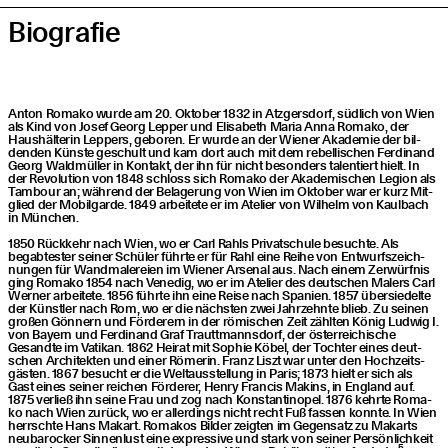
Bio­gra­fie
Anton Roma­ko wur­de am 20. Okto­ber 1832 in Atz­gers­dorf, süd­lich von Wien
als Kind von Josef Georg Lep­per und Eli­sa­beth Maria Anna Roma­ko, der
Haus­häl­te­rin Lep­pers, gebo­ren. Er wur­de an der Wie­ner Aka­de­mie der bil­
den­den Küns­te geschult und kam dort auch mit dem rebel­li­schen Fer­di­nand
Georg Wald­mül­ler in Kon­takt, der ihn für nicht beson­ders talen­tiert hielt. In
der Revo­lu­ti­on von 1848 schloss sich Roma­ko der Aka­de­mi­schen Legi­on als
Tam­bour an; wäh­rend der Bela­ge­rung von Wien im Okto­ber war er kurz Mit­
glied der Mobil­gar­de. 1849 arbei­te­te er im Ate­lier von Wil­helm von Kaul­bach
in München.
1850 Rück­kehr nach Wien, wo er Carl Rahls Pri­vat­schu­le besuch­te. Als
begab­tes­ter sei­ner Schü­ler führ­te er für Rahl eine Rei­he von Ent­wurfs­zeich­
nun­gen für Wand­ma­le­rei­en im Wie­ner Arse­nal aus. Nach einem Zer­würf­nis
ging Roma­ko 1854 nach Vene­dig, wo er im Ate­lier des deut­schen Malers Carl
Wer­ner arbei­te­te. 1856 führ­te ihn eine Rei­se nach Spa­ni­en. 1857 über­sie­del­te
der Künst­ler nach Rom, wo er die nächs­ten zwei Jahr­zehn­te blieb. Zu sei­nen
gro­ßen Gön­nern und För­de­rern in der römi­schen Zeit zähl­ten König Lud­wig I.
von Bay­ern und Fer­di­nand Graf Trautt­manns­dorf, der öster­rei­chi­sche
Gesand­te im Vati­kan. 1862 Hei­rat mit Sophie Köbel, der Toch­ter eines deut­
schen Archi­tek­ten und einer Röme­rin. Franz Liszt war unter den Hoch­zeits­
gäs­ten. 1867 besucht er die Welt­aus­stel­lung in Paris; 1873 hielt er sich als
Gast eines sei­ner rei­chen För­de­rer, Hen­ry Fran­cis Mak­ins, in Eng­land auf.
1875 ver­ließ ihn sei­ne Frau und zog nach Kon­stan­ti­no­pel. 1876 kehr­te Roma­
ko nach Wien zurück, wo er aller­dings nicht recht Fuß fas­sen konn­te. In Wien
herrsch­te Hans Makart. Roma­kos Bil­der zeig­ten im Gegen­satz zu Makarts
neu­ba­ro­cker Sin­nen­lust eine expres­si­ve und stark von sei­ner Per­sön­lich­keit
5