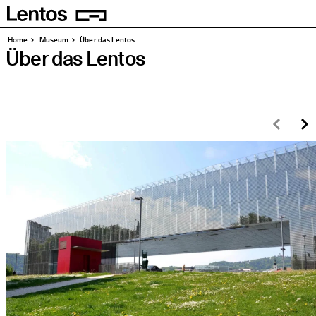
Homepage
Seiten
Home
Muse­um
Über das Lentos
Über das Lentos
Zurü
W