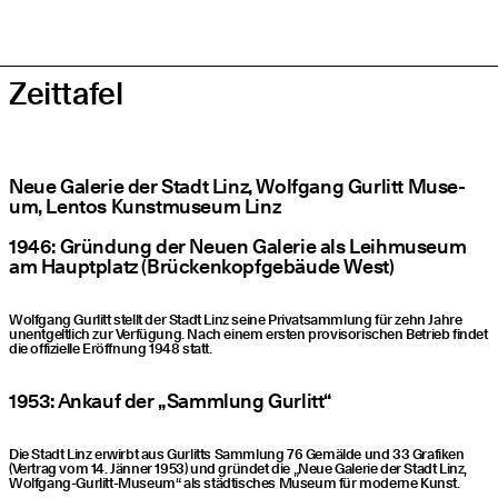
Zeit­ta­fel
Neue Gale­rie der Stadt Linz, Wolf­gang Gur­litt Muse­
um, Lentos Kunst­mu­se­um Linz
1946: Grün­dung der Neu­en Gale­rie als Leih­mu­se­um
am Haupt­platz (Brü­cken­kopf­ge­bäu­de West)
Wolf­gang Gur­litt stellt der Stadt Linz sei­ne Pri­vat­samm­lung für zehn Jah­re
unent­gelt­lich zur Ver­fü­gung. Nach einem ers­ten pro­vi­so­ri­schen Betrieb fin­det
die offi­zi­el­le Eröff­nung 1948 statt.
1953: Ankauf der
„
Samm­lung Gurlitt“
Die Stadt Linz erwirbt aus Gur­litts Samm­lung 76 Gemäl­de und 33 Gra­fi­ken
(Ver­trag vom 14. Jän­ner 1953) und grün­det die
„
Neue Gale­rie der Stadt Linz,
Wolf­gang-Gur­litt-Muse­um“ als städ­ti­sches Muse­um für moder­ne Kunst.