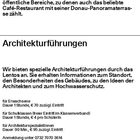
öffent­li­che Berei­che, zu denen auch das belieb­te
Café-Restau­rant mit sei­ner Donau-Pan­ora­ma­ter­ras­
se zählt.
Archi­tek­tur­füh­run­gen
Wir bie­ten spe­zi­el­le Archi­tek­tur­füh­run­gen durch das
Lentos an. Sie erhal­ten Infor­ma­tio­nen zum Stand­ort,
den Beson­der­hei­ten des Gebäu­des, zu den Ideen der
Archi­tek­ten und zum Hochwasserschutz.
für Erwach­se­ne
Dau­er 1 Stun­de, € 70 zuzügl. Eintritt
für Schul­klas­sen (frei­er Ein­tritt im Klassenverband)
Dau­er 1 Stun­de, € 4 pro SchülerIn
für Archi­tek­tur­spe­zia­lis­tIn­nen
Dau­er: 90 Min., € 95 zuzügl. Eintritt
Anmel­dung unter 0732 7070 3614