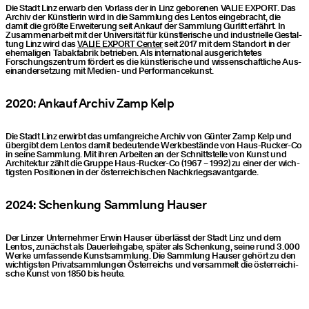
Die Stadt Linz erwarb den Vor­lass der in Linz gebo­re­nen VALIE EXPORT. Das
Archiv der Künst­le­rin wird in die Samm­lung des Lentos ein­ge­bracht, die
damit die größ­te Erwei­te­rung seit Ankauf der Samm­lung Gur­litt erfährt. In
Zusam­men­ar­beit mit der Uni­ver­si­tät für künst­le­ri­sche und indus­tri­el­le Gestal­
tung Linz wird das
VALIE EXPORT Cen­ter
seit 2017 mit dem Stand­ort in der
ehe­ma­li­gen Tabak­fa­brik betrie­ben. Als inter­na­tio­nal ausge­­richtetes
Forschungs­zentrum för­dert es die künst­le­ri­sche und wis­sen­schaft­li­che Aus­
ein­an­der­set­zung mit Medi­en- und Performancekunst.
2020: Ankauf Archiv Zamp Kelp
Die Stadt Linz erwirbt das umfang­rei­che Archiv von Gün­ter Zamp Kelp und
über­gibt dem Lentos damit bedeu­ten­de Werk­be­stän­de von Haus-Rucker-Co
in sei­ne Samm­lung. Mit ihren Arbei­ten an der Schnitt­stel­le von Kunst und
Archi­tek­tur zählt die Grup­pe Haus-Rucker-Co (1967 – 1992) zu einer der wich­
tigs­ten Posi­tio­nen in der öster­rei­chi­schen Nachkriegsavantgarde.
2024: Schen­kung Samm­lung Hauser
Der Lin­zer Unter­neh­mer Erwin Hau­ser über­lässt der Stadt Linz und dem
Lentos, zunächst als Dau­er­leih­ga­be, spä­ter als Schen­kung, sei­ne rund 3.000
Wer­ke umfas­sen­de Kunst­samm­lung. Die Samm­lung Hau­ser gehört zu den
wich­tigs­ten Pri­vat­samm­lun­gen Öster­reichs und ver­sam­melt die öster­rei­chi­
sche Kunst von 1850 bis heute.