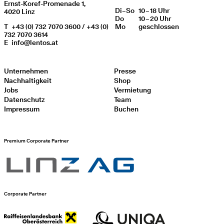
Ernst-Koref-Promenade 1,
Di
Wochentag
–
So
10 – 18 Uhr
Öffnungszeiten
4020 Linz
Do
10 – 20 Uhr
T
+43 (0) 732 7070 3600 / +43 (0)
Mo
geschlos­sen
732 7070 3614
E
info@lentos.at
Unternehmen
Presse
Nachhaltigkeit
Shop
Jobs
Vermietung
Datenschutz
Team
Impressum
Buchen
Premium Corporate Partner
Corporate Partner