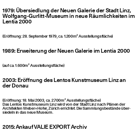
1979: Über­sied­lung der Neu­en Gale­rie der Stadt Linz,
Wolf­gang-Gur­litt-Muse­um in neue Räum­lich­kei­ten im
Len­tia 2000
(Eröff­nung: 28. Sep­tem­ber 1979, ca. 1.200m² Ausstellungsfläche)
1989: Erwei­te­rung der Neu­en Gale­rie im Len­tia 2000
(auf ca. 1.600m² Ausstellungsfläche)
2003: Eröff­nung des Lentos Kunst­mu­se­um Linz an
der Donau
(Eröff­nung: 18. Mai 2003, ca. 2.700m² Ausstellungsfläche)
Das Lentos Kunst­mu­se­um Linz wird von der Stadt Linz nach Plä­nen der
Archi­tek­ten Weber+Hofer, Zürich errich­tet. Die Samm­lungs­be­stän­de über­
sie­deln in das neue Museum.
2015: Ankauf VALIE EXPORT Archiv