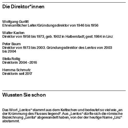
Die Direktor*innen
Wolf­gang Gurlitt
Ehren­amt­li­cher Leiter/​Gründungsdirektor von 1946 bis 1956
Wal­ter Kasten
Direk­tor von 1958 bis 1973, geb. 1902 in Hal­ber­stadt, gest. 1984 in Linz
Peter Baum
Direk­tor von 1973 bis 2003. Grün­dungs­di­rek­tor des Lentos von 2003
bis 2004
Stel­la Rollig
Direk­to­rin 2004 – 2016
Hem­ma Schmutz
Direk­to­rin seit 2017
Wuss­ten Sie schon
Das Wort
„
Lentos“ stammt aus dem Kel­ti­schen und bedeu­tet so viel wie
„
an
der Krüm­mung des Flus­ses lie­gend“. Aus
„
Lentos“ dürf­te sich die römi­sche
Bezeich­nung
„
Len­tia“ abge­wan­delt haben, von der der heu­ti­ge Name
„
Linz“
abstammt.