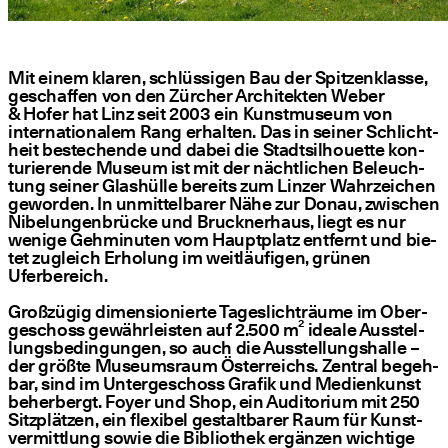
Mit einem kla­ren, schlüs­si­gen Bau der Spit­zen­klas­se,
geschaf­fen von den Zür­cher Archi­tek­ten Weber
& Hofer hat Linz seit 2003 ein Kunst­mu­se­um von
inter­na­tio­na­lem Rang erhal­ten. Das in sei­ner Schlicht­
heit bestechen­de und dabei die Stadt­sil­hou­et­te kon­
tu­rie­ren­de Muse­um ist mit der nächt­li­chen Beleuch­
tung sei­ner Glas­hül­le bereits zum Lin­zer Wahr­zei­chen
gewor­den. In unmit­tel­ba­rer Nähe zur Donau, zwi­schen
Nibe­lun­gen­brü­cke und Bruck­ner­haus, liegt es nur
weni­ge Geh­mi­nu­ten vom Haupt­platz ent­fernt und bie­
tet zugleich Erho­lung im weit­läu­fi­gen, grü­nen
Uferbereich.
Groß­zü­gig dimen­sio­nier­te Tages­licht­räu­me im Ober­
ge­schoss gewähr­leis­ten auf 2.500 m² idea­le Aus­stel­
lungs­be­din­gun­gen, so auch die Aus­stel­lungs­hal­le –
der größ­te Muse­ums­raum Öster­reichs. Zen­tral begeh­
bar, sind im Unter­ge­schoss Gra­fik und Medi­en­kunst
beher­bergt. Foy­er und Shop, ein Audi­to­ri­um mit 250
Sitz­plät­zen, ein fle­xi­bel gestalt­ba­rer Raum für Kunst­
ver­mitt­lung sowie die Biblio­thek ergän­zen wich­ti­ge