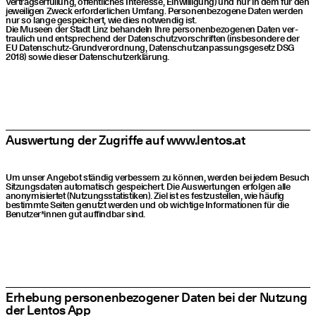
Ver­trags­er­fül­lung, öffent­li­ches Inter­es­se, Ein­wil­li­gung) und nur in dem für den
jewei­li­gen Zweck erfor­der­li­chen Umfang. Per­so­nen­be­zo­ge­ne Daten wer­den
nur so lan­ge gespei­chert, wie dies not­wen­dig ist.
Die Muse­en der Stadt Linz behan­deln Ihre per­so­nen­be­zo­ge­nen Daten ver­
trau­lich und ent­spre­chend der Daten­schutz­vor­schrif­ten (ins­be­son­de­re der
EU Daten­schutz-Grund­ver­ord­nung, Daten­schutz­an­pas­sungs­ge­setz DSG
2018) sowie die­ser Datenschutzerklärung.
Aus­wer­tung der Zugrif­fe auf www​.lentos​.at
Um unser Ange­bot stän­dig ver­bes­sern zu kön­nen, wer­den bei jedem Besuch
Sit­zungs­da­ten auto­ma­tisch gespei­chert. Die Aus­wer­tun­gen erfol­gen alle
anony­mi­sier­tet (Nut­zungs­sta­tis­ti­ken). Ziel ist es fest­zu­stel­len, wie häu­fig
bestimm­te Sei­ten genutzt wer­den und ob wich­ti­ge Infor­ma­tio­nen für die
Benutzer*innen gut auf­find­bar sind.
Erhe­bung per­so­nen­be­zo­ge­ner Daten bei der Nut­zung
der Lentos App