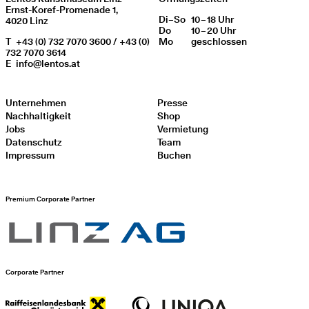
Ernst-Koref-Promenade 1,
Di
Wochentag
–
So
10 – 18 Uhr
Öffnungszeiten
4020 Linz
Do
10 – 20 Uhr
T
+43 (0) 732 7070 3600 / +43 (0)
Mo
geschlos­sen
732 7070 3614
E
info@lentos.at
Unternehmen
Presse
Nachhaltigkeit
Shop
Jobs
Vermietung
Datenschutz
Team
Impressum
Buchen
Premium Corporate Partner
Corporate Partner