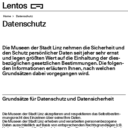
Homepage
Seiten
Home
Daten­schutz
Daten­schutz
Die Muse­en der Stadt Linz neh­men die Sicher­heit und
den Schutz per­sön­li­cher Daten seit jeher sehr ernst
und legen größ­ten Wert auf die Ein­hal­tung der dies­
be­züg­li­chen gesetz­li­chen Bestim­mun­gen. Die fol­gen­
den Infor­ma­tio­nen erläu­tern Ihnen, nach wel­chen
Grund­sät­zen dabei vor­ge­gan­gen wird.
Grund­sät­ze für Daten­schutz und Datensicherheit
Die Muse­en der Stadt Linz akzep­tie­ren und respek­tie­ren das Selbst­be­stim­
mungs­recht des Ein­zel­nen über seine/​ihre Daten.
Die Muse­en der Stadt Linz erhe­ben und ver­ar­bei­ten per­so­nen­be­zo­ge­ne
Daten aus­schließ­lich auf Basis von ent­spre­chen­den Rechts­grund­la­gen (z.B.