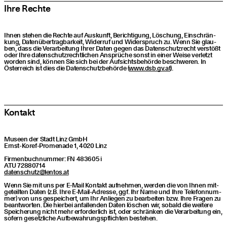
Ihre Rech­te
Ihnen ste­hen die Rech­te auf Aus­kunft, Berich­ti­gung, Löschung, Ein­schrän­
kung, Daten­über­trag­bar­keit, Wider­ruf und Wider­spruch zu. Wenn Sie glau­
ben, dass die Ver­ar­bei­tung Ihrer Daten gegen das Daten­schutz­recht ver­stößt
oder Ihre daten­schutz­recht­li­chen Ansprü­che sonst in einer Wei­se ver­letzt
wor­den sind, kön­nen Sie sich bei der Auf­sichts­be­hör­de beschwe­ren. In
Öster­reich ist dies die Daten­schutz­be­hör­de (
www​.dsb​.gv​.at
).
Kon­takt
Muse­en der Stadt Linz GmbH
Ernst-Koref-Pro­me­na­de 1, 4020 Linz
Fir­men­buch­num­mer: FN 483605 i
ATU 72880714
datenschutz@​lentos.​at
Wenn Sie mit uns per E‑Mail Kon­takt auf­neh­men, wer­den die von Ihnen mit­
ge­teil­ten Daten (z.B. Ihre E‑Mail-Adres­se, ggf. Ihr Name und Ihre Tele­fon­num­
mer) von uns gespei­chert, um Ihr Anlie­gen zu bear­bei­ten bzw. Ihre Fra­gen zu
beant­wor­ten. Die hier­bei anfal­len­den Daten löschen wir, sobald die wei­te­re
Spei­che­rung nicht mehr erfor­der­lich ist, oder schrän­ken die Ver­ar­bei­tung ein,
sofern gesetz­li­che Auf­be­wah­rungs­pflich­ten bestehen.