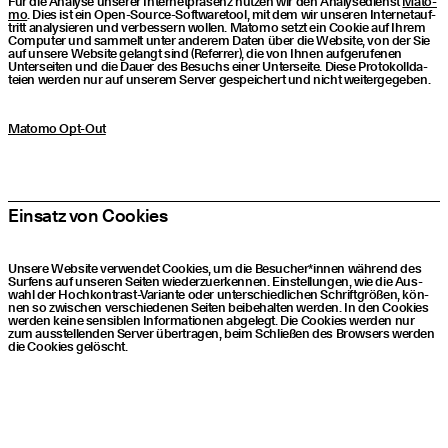
Für die Ana­ly­se unse­rer Inter­net­prä­senz nut­zen wir den Ana­ly­se­dienst
Mato­
mo
. Dies ist ein Open-Source-Soft­ware­tool, mit dem wir unse­ren Inter­net­auf­
tritt ana­ly­sie­ren und ver­bes­sern wol­len. Mato­mo setzt ein Coo­kie auf Ihrem
Com­pu­ter und sam­melt unter ande­rem Daten über die Web­site, von der Sie
auf unse­re Web­site gelangt sind (Refer­rer), die von Ihnen auf­ge­ru­fe­nen
Unter­sei­ten und die Dau­er des Besuchs einer Unter­sei­te. Die­se Pro­to­koll­da­
tei­en wer­den nur auf unse­rem Ser­ver gespei­chert und nicht weitergegeben.
Matomo Opt-Out
Ein­satz von Cookies
Unse­re Web­site ver­wen­det Coo­kies, um die Besucher*innen wäh­rend des
Sur­fens auf unse­ren Sei­ten wie­der­zu­er­ken­nen. Ein­stel­lun­gen, wie die Aus­
wahl der Hoch­kon­trast-Vari­an­te oder unter­schied­li­chen Schrift­grö­ßen, kön­
nen so zwi­schen ver­schie­de­nen Sei­ten bei­be­hal­ten wer­den. In den Coo­kies
wer­den kei­ne sen­si­blen Infor­ma­tio­nen abge­legt. Die Coo­kies wer­den nur
zum aus­stel­len­den Ser­ver über­tra­gen, beim Schlie­ßen des Brow­sers wer­den
die Coo­kies gelöscht.