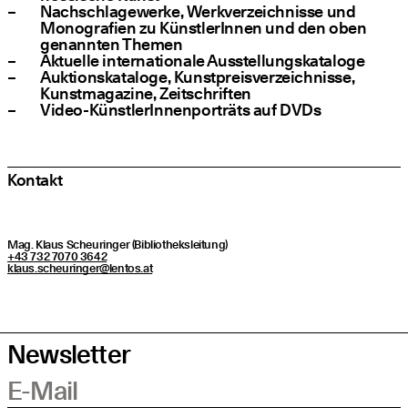
Nach­schla­ge­wer­ke, Werk­ver­zeich­nis­se und
Mono­gra­fien zu Künst­le­rIn­nen und den oben
genann­ten Themen
Aktu­el­le inter­na­tio­na­le Ausstellungskataloge
Auk­ti­ons­ka­ta­lo­ge, Kunst­preis­ver­zeich­nis­se,
Kunst­ma­ga­zi­ne, Zeitschriften
Video-Künst­le­rIn­nen­por­träts auf DVDs
Kon­takt
Mag. Klaus Scheu­rin­ger (Biblio­theks­lei­tung)
+43 732 7070 3642
klaus.​scheuringer@​lentos.​at
Newsletter
E-Mail