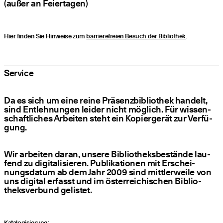
(außer an Fei­er­ta­gen)
Hier fin­den Sie Hin­wei­se zum
bar­rie­re­frei­en Besuch der Biblio­thek
.
Ser­vice
Da es sich um eine rei­ne Prä­senz­bi­blio­thek han­delt,
sind Ent­leh­nun­gen lei­der nicht mög­lich. Für wis­sen­
schaft­li­ches Arbei­ten steht ein Kopier­ge­rät zur Ver­fü­
gung.
Wir arbei­ten dar­an, unse­re Biblio­theks­be­stän­de lau­
fend zu digi­ta­li­sie­ren. Publi­ka­tio­nen mit Erschei­
nungs­da­tum ab dem Jahr 2009 sind mitt­ler­wei­le von
uns digi­tal erfasst und im öster­rei­chi­schen Biblio­
theks­ver­bund gelis­tet.
Kata­lo­gi­sie­rung: