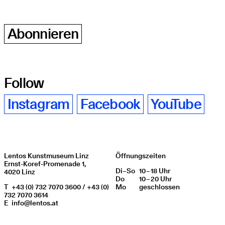
Abonnieren
Follow
Instagram
Facebook
YouTube
Lentos Kunstmuseum Linz
Öffnungszeiten
Ernst-Koref-Promenade 1,
Di
Wochentag
–
So
10 – 18 Uhr
Öffnungszeiten
4020 Linz
Do
10 – 20 Uhr
T
+43 (0) 732 7070 3600 / +43 (0)
Mo
geschlos­sen
732 7070 3614
E
info@lentos.at