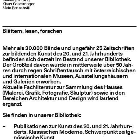
Klaus Scheu­rin­ger
Maia Benash­vi­li
Blät­tern, lesen, forschen
Mehr als 30.000 Bän­de und unge­fähr 25 Zeit­schrif­ten
zur bil­den­den Kunst des 20. und 21. Jahr­hun­derts
befin­den sich der­zeit im Bestand unse­rer Biblio­thek.
Der Groß­teil davon wur­de in mitt­ler­wei­le über 50 Jah­
ren durch regen Schrif­ten­tausch mit öster­rei­chi­schen
und inter­na­tio­na­len Muse­en, Aus­stel­lungs­häu­sern
und Gale­rien erwor­ben.
Aktu­el­le Fach­li­te­ra­tur zur Samm­lung des Hau­ses
(Male­rei, Gra­fik, Foto­gra­fie, Skulp­tur) sowie in den
Berei­chen Archi­tek­tur und Design wird lau­fend
ergänzt.
Sie fin­den in unse­rer Bibliothek:
Publi­ka­tio­nen zur Kunst des 20. und 21. Jahr­hun­
derts, Klas­si­schen Moder­ne, Schwer­punkt zeit­ge­
nös­si­sche Kunst