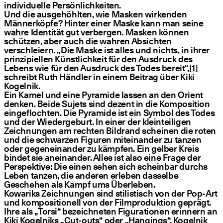
individuelle Persönlichkeiten.
Und die ausgehöhlten, wie Masken wirkenden
Männerköpfe? Hinter einer Maske kann man seine
wahre Identität gut verbergen. Masken können
schützen, aber auch die wahren Absichten
verschleiern.
„
Die Maske ist alles und nichts, in ihrer
prinzipiellen Künstlichkeit für den Ausdruck des
Lebens wie für den Ausdruck des Todes bereit“,
[1]
schreibt Ruth Händler in einem Beitrag über Kiki
Kogelnik.
Ein Kamel und eine Pyramide lassen an den Orient
denken. Beide Sujets sind dezent in die Komposition
eingeflochten. Die Pyramide ist ein Symbol des Todes
und der Wiedergeburt. In einer der kleinteiligen
Zeichnungen am rechten Bildrand scheinen die roten
und die schwarzen Figuren miteinander zu tanzen
oder gegeneinander zu kämpfen. Ein gelber Kreis
bindet sie aneinander. Alles ist also eine Frage der
Perspektive: Die einen sehen sich scheinbar durchs
Leben tanzen, die anderen erleben dasselbe
Geschehen als Kampf ums Überleben.
Kowariks Zeichnungen sind stilistisch von der Pop-Art
und kompositionell von der Filmproduktion geprägt.
Ihre als
„
Torsi“ bezeichneten Figurationen erinnern an
Kiki Kogelniks
„
Cut-outs“ oder
„
Hangings“. Kogelnik