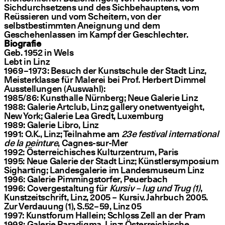
Sichdurchsetzens und des Sichbehauptens, vom
Reüssieren und vom Scheitern, von der
selbstbestimmten Aneignung und dem
Geschehenlassen im Kampf der Geschlechter.
Biografie
Geb. 1952 in Wels
Lebt in Linz
1969 – 1973: Besuch der Kunstschule der Stadt Linz,
Meisterklasse für Malerei bei Prof. Herbert Dimmel
Ausstellungen (Auswahl):
1985/86: Kunsthalle Nürnberg; Neue Galerie Linz
1988: Galerie Artclub, Linz; gallery onetwentyeight,
New York; Galerie Lea Gredt, Luxemburg
1989: Galerie Libro, Linz
1991: O.K., Linz; Teilnahme am
23e festival international
de la peinture
, Cagnes-sur-Mer
1992: Österreichisches Kulturzentrum, Paris
1995: Neue Galerie der Stadt Linz; Künstlersymposium
Sigharting; Landesgalerie im Landesmuseum Linz
1996: Galerie Pimmingstorfer, Peuerbach
1996: Covergestaltung für
Kursiv – lug und Trug (1)
,
Kunstzeitschrift, Linz, 2005 – Kursiv. Jahrbuch 2005.
Zur Verdauung (1), S.52 – 59, Linz 05
1997: Kunstforum Hallein; Schloss Zell an der Pram
1998: Galerie Paradigma, Linz; Österreichische