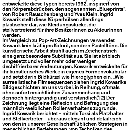
entwickelte diese Typen bereits 1962, inspiriert von
den Körperabdrücken, den sogenannten
„
Blueprints“,
von Robert Rauschenberg und Yves Klein. Ingrid
Kowarik stellt diese Körperhülsen allerdings
plastischer dar, wie Kleidungsstücke, die
stellvertretend für ihre BesitzerInnen zu AkteurInnen
werden.
Im Vergleich zu Pop-Art-Zeichnungen verwendet
Kowarik kein kräftiges Kolorit, sondern Pastelltöne. Die
künstlerische Arbeit strahlt auch im Zeichenstrich
eine ganz besondere Subtilität aus. Sie ist akribisch
umgesetzt und voller mehr oder weniger
dechiffrierbarer Andeutungen. Kowarik entwickelte für
ihr künstlerisches Werk ein eigenes Formenvokabular
und setzt darin Bildkürzel wie Hieroglyphen ein.
„
Wie
surrealistische Filmsequenzen ziehen Ingrid Kowariks
Bildgeschichten an uns vorbei, in Reihung, oftmals
ohne sofort ersichtlichen Zusammenhang und
dennoch hintergründig und verständlich.“
[2]
Der
Zeichnung liegt eine Reflexion und Befragung des
männlich-weiblichen Rollenverhaltens zugrunde.
Ingrid Kowarik berichtet – mittels Torsi als Platzhalter
und Stellvertreter – überaus elegant und detailreich
von den in unserer Gesellschaft üblichen Strategien in
menschlichen Beziehungen, von Techniken des