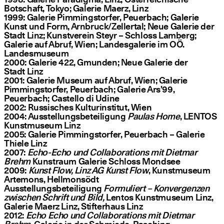
Botschaft, Tokyo; Galerie Maerz, Linz
1999: Galerie Pimmingstorfer, Peuerbach; Galerie
Kunst und Form, Arnbruck/​Zellertal; Neue Galerie der
Stadt Linz; Kunstverein Steyr – Schloss Lamberg;
Galerie auf Abruf, Wien; Landesgalerie im OÖ.
Landesmuseum
2000: Galerie 422, Gmunden; Neue Galerie der
Stadt Linz
2001: Galerie Museum auf Abruf, Wien; Galerie
Pimmingstorfer, Peuerbach; Galerie Ars’99,
Peuerbach; Castello di Udine
2002: Russisches Kulturinstitut, Wien
2004: Ausstellungsbeteiligung
Paulas Home
, LENTOS
Kunstmuseum Linz
2005: Galerie Pimmingstorfer, Peuerbach – Galerie
Thiele Linz
2007:
Echo-Echo und Collaborations mit Dietmar
Brehm
Kunstraum Galerie Schloss Mondsee
2009:
Kunst Flow, Linz AG Kunst Flow
, Kunstmuseum
Artemons, Hellmonsödt
Ausstellungsbeteiligung
Formuliert – Konvergenzen
zwischen Schrift und Bild,
Lentos Kunstmuseum Linz,
Galerie Maerz Linz, Stifterhaus Linz
2012:
Echo Echo und Collaborations mit Dietmar