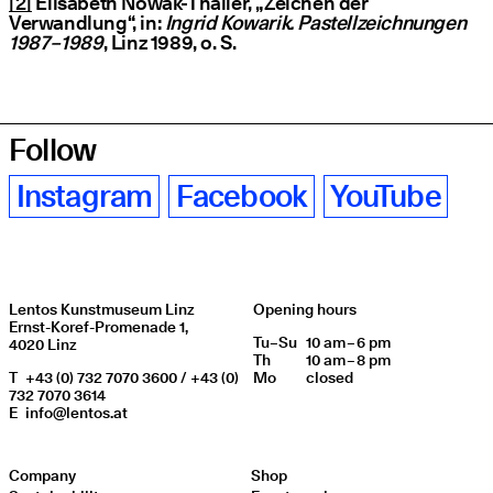
[2]
Elisabeth Nowak-Thaller,
„
Zeichen der
Verwandlung“, in:
Ingrid Kowarik. Pastellzeichnungen
1987 – 1989
, Linz 1989, o. S.
Follow
Instagram
Facebook
YouTube
Lentos Kunstmuseum Linz
Opening hours
Ernst-Koref-Promenade 1,
Tu
Day of week
–
Su
10 am – 6 pm
Opening hours
4020 Linz
Th
10 am – 8 pm
T
+43 (0) 732 7070 3600 / +43 (0)
Mo
closed
732 7070 3614
E
info@lentos.at
Company
Shop