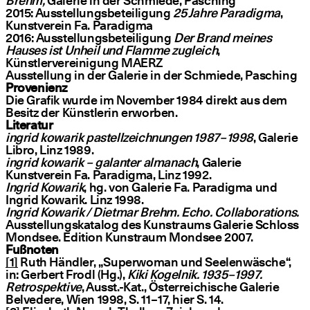
Brehm,
Galerie in der Schmiede, Pasching
2015: Ausstellungsbeteiligung
25 Jahre Paradigma
,
Kunstverein Fa. Paradigma
2016: Ausstellungsbeteiligung
Der Brand meines
Hauses ist Unheil und Flamme zugleich
,
Künstlervereinigung MAERZ
Ausstellung in der Galerie in der Schmiede, Pasching
Provenienz
Die Grafik wurde im November 1984 direkt aus dem
Besitz der Künstlerin erworben.
Literatur
ingrid kowarik pastellzeichnungen 1987 – 1998
, Galerie
Libro, Linz 1989.
ingrid kowarik – galanter almanach
, Galerie
Kunstverein Fa. Paradigma, Linz 1992.
Ingrid Kowarik
, hg. von Galerie Fa. Paradigma und
Ingrid Kowarik. Linz 1998.
Ingrid Kowarik / Dietmar Brehm. Echo. Collaborations.
Ausstellungskatalog des Kunstraums Galerie Schloss
Mondsee. Edition Kunstraum Mondsee 2007.
Fußnoten
[1]
Ruth Händler,
„
Superwoman und Seelenwäsche“,
in: Gerbert Frodl (Hg.),
Kiki Kogelnik. 1935 – 1997.
Retrospektive
, Ausst.-Kat., Österreichische Galerie
Belvedere, Wien 1998, S. 11 – 17, hier S. 14.