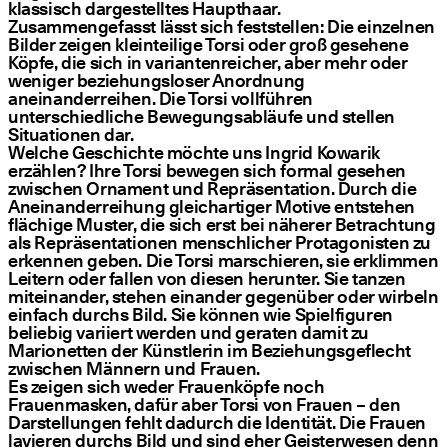
klassisch dargestelltes Haupthaar.
Zusammengefasst lässt sich feststellen: Die einzelnen
Bilder zeigen kleinteilige Torsi oder groß gesehene
Köpfe, die sich in variantenreicher, aber mehr oder
weniger beziehungsloser Anordnung
aneinanderreihen. Die Torsi vollführen
unterschiedliche Bewegungsabläufe und stellen
Situationen dar.
Welche Geschichte möchte uns Ingrid Kowarik
erzählen? Ihre Torsi bewegen sich formal gesehen
zwischen Ornament und Repräsentation. Durch die
Aneinanderreihung gleichartiger Motive entstehen
flächige Muster, die sich erst bei näherer Betrachtung
als Repräsentationen menschlicher Protagonisten zu
erkennen geben. Die Torsi marschieren, sie erklimmen
Leitern oder fallen von diesen herunter. Sie tanzen
miteinander, stehen einander gegenüber oder wirbeln
einfach durchs Bild. Sie können wie Spielfiguren
beliebig variiert werden und geraten damit zu
Marionetten der Künstlerin im Beziehungsgeflecht
zwischen Männern und Frauen.
Es zeigen sich weder Frauenköpfe noch
Frauenmasken, dafür aber Torsi von Frauen – den
Darstellungen fehlt dadurch die Identität. Die Frauen
lavieren durchs Bild und sind eher Geisterwesen denn