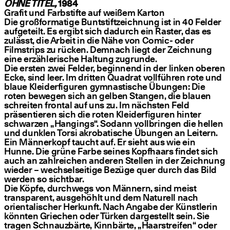
OHNE TITEL,
1984
Grafit und Farbstifte auf weißem Karton
Die großformatige Buntstiftzeichnung ist in 40 Felder
aufgeteilt. Es ergibt sich dadurch ein Raster, das es
zulässt, die Arbeit in die Nähe von Comic- oder
Filmstrips zu rücken. Demnach liegt der Zeichnung
eine erzählerische Haltung zugrunde.
Die ersten zwei Felder, beginnend in der linken oberen
Ecke, sind leer. Im dritten Quadrat vollführen rote und
blaue Kleiderfiguren gymnastische Übungen: Die
roten bewegen sich an gelben Stangen, die blauen
schreiten frontal auf uns zu. Im nächsten Feld
präsentieren sich die roten Kleiderfiguren hinter
schwarzen
„
Hangings“. Sodann vollbringen die hellen
und dunklen Torsi akrobatische Übungen an Leitern.
Ein Männerkopf taucht auf. Er sieht aus wie ein
Hunne. Die grüne Farbe seines Kopfhaars findet sich
auch an zahlreichen anderen Stellen in der Zeichnung
wieder – wechselseitige Bezüge quer durch das Bild
werden so sichtbar.
Die Köpfe, durchwegs von Männern, sind meist
transparent, ausgehöhlt und dem Naturell nach
orientalischer Herkunft. Nach Angabe der Künstlerin
könnten Griechen oder Türken dargestellt sein. Sie
tragen Schnauzbärte, Kinnbärte,
„
Haarstreifen“ oder