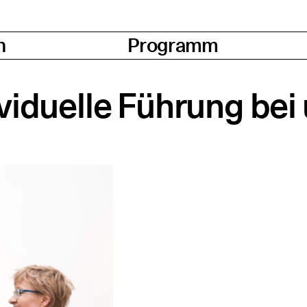
n
Programm
i­du­el­le Füh­rung bei