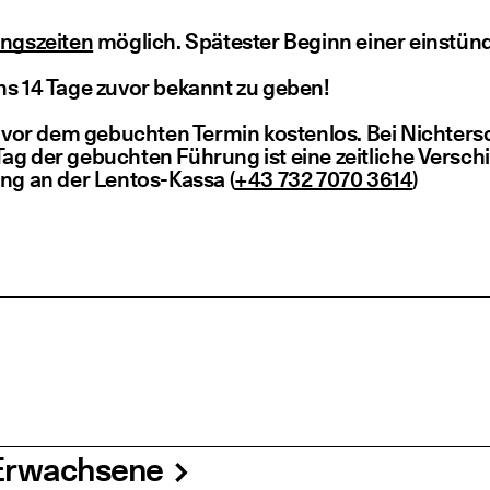
gs­zei­ten
mög­lich. Spä­tes­ter Beginn einer ein­stün­
tens 14 Tage zuvor bekannt zu geben!
n vor dem gebuch­ten Ter­min kos­ten­los. Bei Nicht­e
 der gebuch­ten Füh­rung ist eine zeit­li­che Ver­schi
gung an der Lentos-Kas­sa (
+43 732 7070 3614
)
r Erwachsene