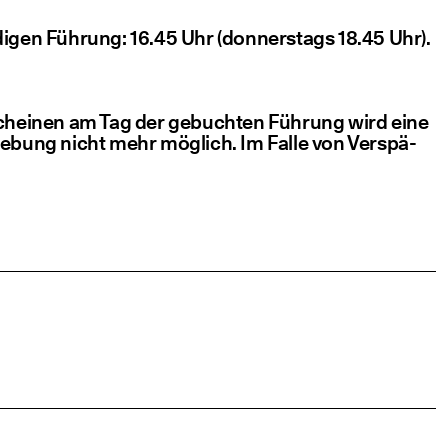
di­gen Füh­rung: 16.45 Uhr (don­ners­tags 18.45 Uhr).
r­schei­nen am Tag der gebuch­ten Füh­rung wird eine
e­bung nicht mehr mög­lich. Im Fal­le von Ver­spä­