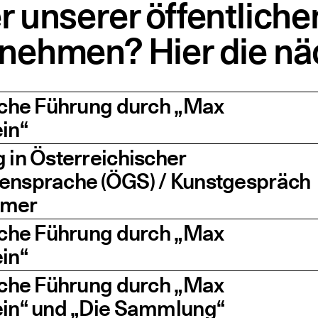
r unserer öffentlich
lnehmen? Hier die nä
i­che Füh­rung durch
„
Max
in“
 in Öster­rei­chi­scher
en­spra­che (ÖGS) / Kunst­ge­spräch
mmer
i­che Füh­rung durch
„
Max
in“
i­che Füh­rung durch
„
Max
ein“ und
„
Die Sammlung“