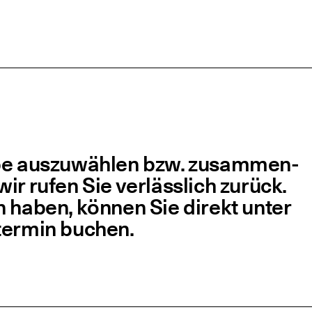
­pe aus­zu­wäh­len bzw. zusam­men­
 wir rufen Sie ver­läss­lich zurück.
n haben, kön­nen Sie direkt unter
ter­min buchen.