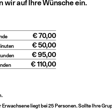
 wir auf Ihre Wün­sche ein.
€ 70,00
unde
€ 50,00
inuten
€ 95,00
Stunden
€ 110,00
unden
n.
r Erwach­se­ne liegt bei 25 Per­so­nen. Soll­te Ihre G