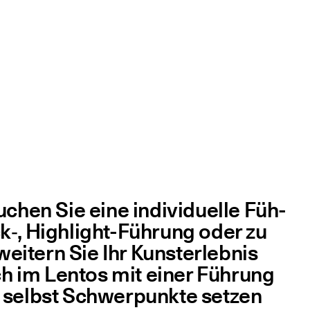
 Buchen Sie eine indi­vi­du­el­le Füh­
‑, High­light-Füh­rung oder zu
­tern Sie Ihr Kunst­er­leb­nis
uch im Lentos mit einer Füh­rung
 selbst Schwer­punk­te set­zen