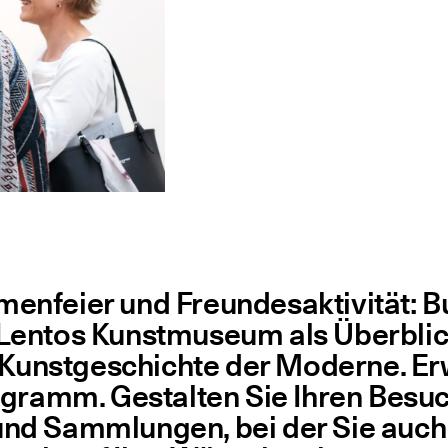
r­men­fei­er und Freun­des­ak­ti­vi­tät:
Lentos Kunst­mu­se­um als Überblick
nst­ge­schich­te der Moder­ne. Erwei
pro­gramm. Gestal­ten Sie Ihren Bes
 und Samm­lun­gen, bei der Sie auch