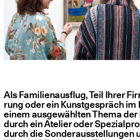
Als Fami­li­en­aus­flug, Teil Ihrer Fi
rung oder ein Kunst­ge­spräch im 
einem aus­ge­wähl­ten The­ma der Ku
durch ein Ate­lier oder Spe­zi­al­
durch die Son­der­aus­stel­lun­gen