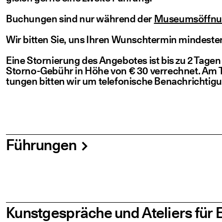
Buchun­gen sind nur wäh­rend der
Muse­ums­öff­nun
Wir bit­ten Sie, uns Ihren Wunsch­ter­min min­des­
Eine Stor­nie­rung des Ange­bo­tes ist bis zu 2 Tage
Stor­no-Gebühr in Höhe von € 30 ver­rech­net. Am Tag
tun­gen bit­ten wir um tele­fo­ni­sche Benach­rich­ti­
Führungen
Kunst­ge­sprä­che und Ate­liers fü