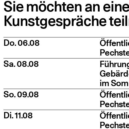
Sie möchten an eine
Kunstgespräche tei
Date
Titel
Time
Do. 06.08
Öffent­l
Pechste
Sa. 08.08
Füh­rung
Gebär­d
im So
So. 09.08
Öffent­l
Pechste
Di. 11.08
Öffent­l
Pech­st