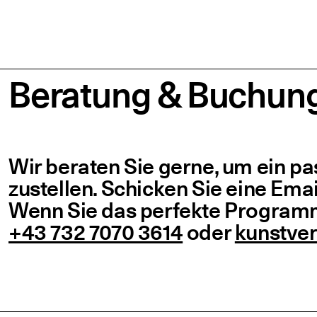
Bera­tung & Buchun
Wir bera­ten Sie ger­ne, um ein p
zu­stel­len. Schi­cken Sie eine Ema
Wenn Sie das per­fek­te Pro­gramm
+43 732 7070 3614
oder
kunstver