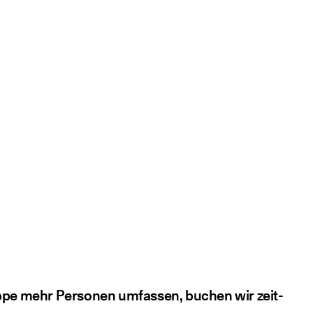
rup­pe mehr Per­so­nen umfas­sen, buchen wir zeit­