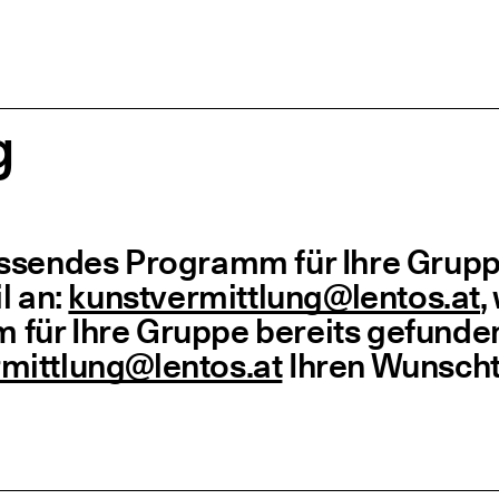
g
as­sen­des Pro­gramm für Ihre Grup
il an:
kunstvermittlung@​lentos.​at
,
 für Ihre Grup­pe bereits gefun­de
mittlung@​lentos.​at
Ihren Wunsch­