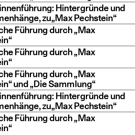
rin­nen­füh­rung: Hin­ter­grün­de und
en­hän­ge, zu​„Max Pechstein“
i­che Füh­rung durch
„
Max
in“
i­che Füh­rung durch
„
Max
in“
i­che Füh­rung durch
„
Max
ein“ und
„
Die Sammlung“
rin­nen­füh­rung: Hin­ter­grün­de und
en­hän­ge, zu​„Max Pechstein“
i­che Füh­rung durch
„
Max
in“