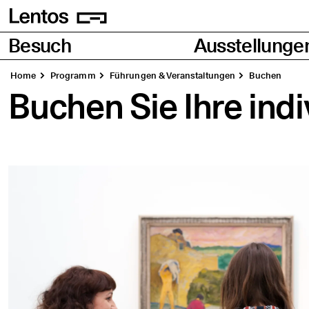
Homepage
Seiten
Besuch
Ausstellunge
Home
Pro­gramm
Füh­run­gen & Veranstaltungen
Buchen
Buchen Sie Ihre indi­v