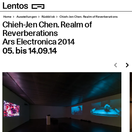
Homepage
Seiten
Home
Aus­stel­lun­gen
Rück­blick
Chieh-Jen Chen. Realm of Reverberations
Chieh-Jen Chen. Realm of
Reverberations
Ars Elec­tro­ni­ca 2014
05.
bis
14.09.14
Zurü
W