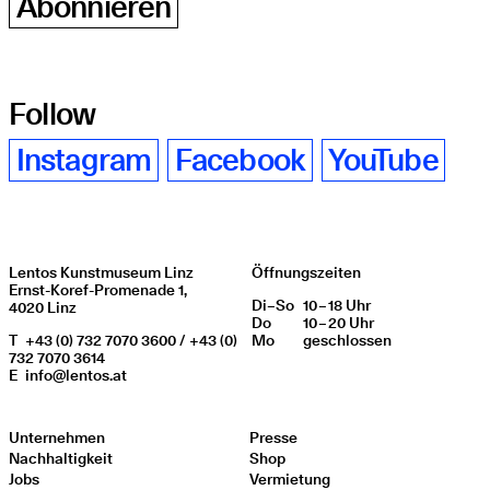
Abonnieren
Follow
Instagram
Facebook
YouTube
Lentos Kunstmuseum Linz
Öffnungszeiten
Ernst-Koref-Promenade 1,
Di
Wochentag
–
So
10 – 18 Uhr
Öffnungszeiten
4020 Linz
Do
10 – 20 Uhr
T
+43 (0) 732 7070 3600 / +43 (0)
Mo
geschlos­sen
732 7070 3614
E
info@lentos.at
Unternehmen
Presse
Nachhaltigkeit
Shop
Jobs
Vermietung