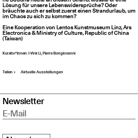
Lösung für unse­re Lebens­wi­der­sprü­che? Oder
bräuch­te auch er selbst zuerst einen Strand­ur­laub, um
im Cha­os zu sich zu kommen?
Eine Koope­ra­ti­on von Lentos Kunst­mu­se­um Linz, Ars
Elec­tro­ni­ca & Minis­try of Cul­tu­re, Repu­blic of Chi­na
(Tai­wan)
Kurator*innen: I‑Wei Li, Pierre Bongiovanni
Teilen
Aktuelle Ausstellungen
Newsletter
E-Mail