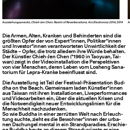
Ausstellungsansicht,
Chieh-Jen Chen. Realm of Reverberations. Ars Electronica 2014
, 2014
A
Die Armen, Alten, Kran­ken und Behin­der­ten sind die
größ­ten Opfer der von Expert*innen, Politiker*innen
und Investor*innen ver­ant­wor­te­ten Unwirt­lich­keit der
Städ­te – Opfer, die trotz alle­dem ihre Wür­de behal­ten.
Der Künst­ler Chieh-Jen Chen (*1960 in Taoyu­an, Tai­
wan) zeigt in der Video­in­stal­la­ti­on die Per­spek­ti­ven
von vier Men­schen, deren Leben vom Los­h­eng Sana­
to­ri­um für Lepra-Kran­ke beein­flusst sind.
Die Aus­stel­lung ist Teil der Fes­ti­val-Prä­sen­ta­ti­on Bud­
dha on the Beach. Gemein­sam laden Künstler*innen
aus Tai­wan mit ihren Instal­la­tio­nen, Liv­e­per­for­man­ces
und Video­ar­bei­ten ein, über die aktu­el­len Kri­sen und
die Not­wen­dig­keit neu­er Ent­wick­lungs­li­ni­en für die
Mensch­heit nach­zu­den­ken.
So wie Bud­dha in einer zer­rüt­ten Welt nach Erleuch­
tung such­te, zieht es die Bewohner*innen der urba­
nen Dschun­gel men­tal in ein Strand­pa­ra­dies. Erschie­
ne Bud­dha heu­te an die­sem Strand: wüss­te er eine