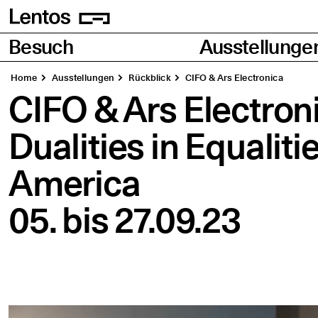
Homepage
Seiten
Besuch
Ausstellunge
Home
Aus­stel­lun­gen
Rück­blick
CIFO & Ars Electronica
CIFO & Ars Electron
Dua­li­ties in Equa­li­t
America
05.
bis
27.09.23