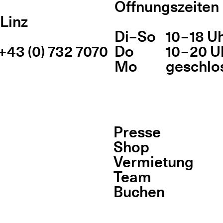
Öffnungszeiten
Linz
Di
Wochentag
–
So
10 – 18 U
Öff
+43 (0) 732 7070
Do
10 – 20 U
Mo
geschlo
Presse
Shop
Vermietung
Team
Buchen