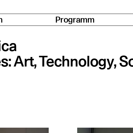
n
Programm
ica
ies: Art, Tech­no­lo­gy, S