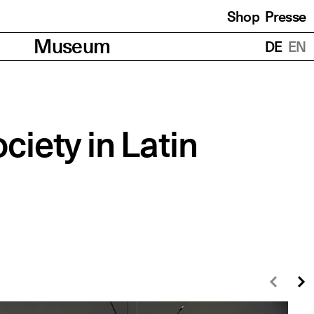
Shop
Presse
Übersetzungen
Museum
DE
EN
ocie­ty in Latin
Zurü
W