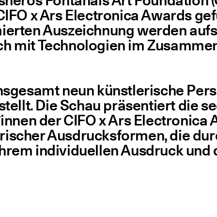
­ne­ros Font­anals Art Foun­da­ti­on (
en CIFO x Ars Elec­tro­ni­ca Awards g
r­ten Aus­zeich­nung wer­den auf­str
sich mit Tech­no­lo­gien im Zusam­m
ge­samt neun künst­le­ri­sche Per­sp
e­stellt. Die Schau prä­sen­tiert di
nnen der CIFO x Ars Elec­tro­ni­ca 
­ri­scher Aus­drucks­for­men, die d
 ihrem indi­vi­du­el­len Aus­druck u