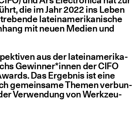
CIFO) und Ars Elec­tro­ni­ca hat zur
eführt, die im Jahr 2022 ins Leben
e­ben­de latein­ame­ri­ka­ni­sche
en­hang mit neu­en Medi­en und
ek­ti­ven aus der latein­ame­ri­ka­
e sechs Gewinner*innen der CIFO
Awards. Das Ergeb­nis ist eine
urch gemein­sa­me The­men ver­bun­
nd der Ver­wen­dung von Werk­zeu­