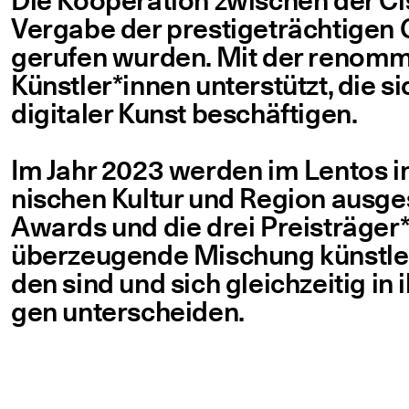
Die Koope­ra­ti­on zwi­schen der Cis
Ver­ga­be der pres­ti­ge­träch­ti­g
geru­fen wur­den. Mit der renom­mie
Künstler*innen unter­stützt, die 
digi­ta­ler Kunst beschäftigen.
Im Jahr 2023 wer­den im Lentos ins­
ni­schen Kul­tur und Regi­on aus­g
Awards und die drei Preisträger*i
über­zeu­gen­de Mischung künst­le
den sind und sich gleich­zei­tig in
gen unterscheiden.