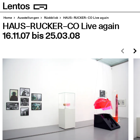
Homepage
Seiten
Home
Aus­stel­lun­gen
Rück­blick
HAUS – RUCKER – CO Live again
HAUS – RUCKER – CO Live again
16.11.07
bis
25.03.08
Zurü
W