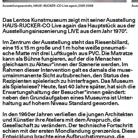
Ausstellungsansicht,
HAUS–RUCKER–CO Live again
, 2007-2008
Auss
Das Lentos Kunst­mu­se­um zeigt mit sei­ner Aus­stel­lung
HAUS-RUCKER-CO Live again das Haupt­stück aus der
Aus­stel­lungs­in­sze­nie­rung LIVE aus dem Jahr 1970*.
Im Zen­trum der Aus­stel­lung steht das Rie­sen­bil­lard,
eine 15 x 15 m gro­ße und 1 m hohe wei­ße pneu­ma­ti­
sche Mat­te mit drei Luft­ku­geln aus PVC. Die Matrat­ze
kann als Büh­ne fun­gie­ren, auf der die Men­schen
gleich­sam zu Akteur*innen der Sze­ne­rie wer­den. Im
Rah­men die­ser Inter­ven­ti­on galt es damals die muse­
ums­im­ma­nen­te Sicht auf­zu­bre­chen, den Sta­tus des
Rezi­pi­en­ten spie­le­risch zu hin­ter­fra­gen. Das Muse­um
als Spiel­wie­se? Heu­te, fast 40 Jah­re spä­ter, hat sich die
Erwar­tungs­hal­tung der Besucher*innen geän­dert:
neben den Grund­auf­ga­ben eines Muse­ums ist Unter­
hal­tung auf hohem Niveau Stan­dard geworden.
In den 1960er Jah­ren ver­lie­ßen die jun­gen Archi­tek­ten
und Künst­ler ihre Ate­liers mit dem Anspruch, die
Gesell­schaft zu ver­än­dern. Der tech­ni­sche Fort­schritt
schien mit der ers­ten Mond­lan­dung gren­zen­los. Die­se
Ent­wick­lung brach­te eine Auf­bruch­stim­mung, die