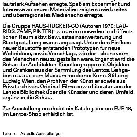
laut­stark Auf­se­hen erreg­te, Spaß am Expe­ri­ment und
Inter­es­se an neu­en Mate­ria­li­en zeig­te sowie brei­tes
und über­re­gio­na­les Medi­en­echo erreg­te.
Die Grup­pe HAUS-RUCKER-CO (Autoren 1970: LAU­
RIDS, ZAMP, PIN­TER)* wur­de im musea­len und öffent­
li­chen Raum aktiv: Bewusst­seins­er­wei­te­rung und
Stadt­ge­stal­tung waren ange­sagt. Unter dem Ein­fluss
neu­er Bau­stof­fe ent­stan­den Pro­to­ty­pen für neue
Wohn­ideen, sowie Vor­schlä­ge, wie der Lebens­raum
des Men­schen neu zu gestal­ten wäre. Ergänzt wird die
Schau der Archi­tek­ten-Künst­ler­grup­pe mit Objek­ten
und Gra­fi­ken aus der Samm­lung des Lentos, Leih­ga­
ben u.a. aus dem Muse­um moder­ner Kunst Stif­tung
Lud­wig Wien, den Archi­ven der Künst­ler sowie aus
Pri­vat­ar­chi­ven. Ori­gi­nal-Fil­me sowie Lite­ra­tur aus der
Lentos Biblio­thek über die Künst­ler und deren Umfeld
ergän­zen die Schau.
Zur Aus­stel­lung erscheint ein Kata­log, der um EUR 18,-
im Lentos-Shop erhält­lich ist.
Teilen
Aktuelle Ausstellungen