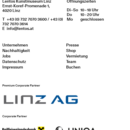
Lentos Kunstmuseum Linz
Öffnungszeiten
Ernst-Koref-Promenade 1,
Di
Wochentag
–
So
10 – 18 Uhr
Öffnungszeiten
4020 Linz
Do
10 – 20 Uhr
T
+43 (0) 732 7070 3600 / +43 (0)
Mo
geschlos­sen
732 7070 3614
E
info@lentos.at
Unternehmen
Presse
Nachhaltigkeit
Shop
Jobs
Vermietung
Datenschutz
Team
Impressum
Buchen
Premium Corporate Partner
Corporate Partner