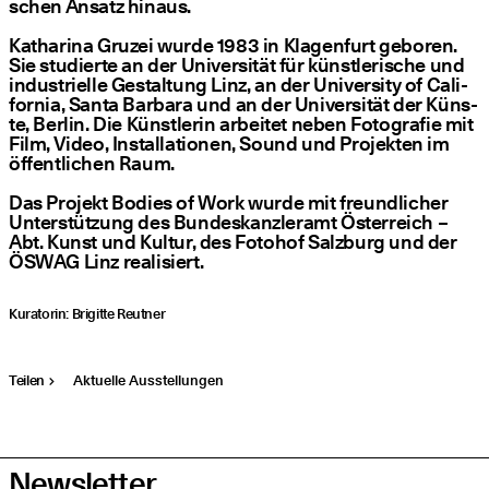
schen Ansatz hin­aus.
Katha­ri­na Gru­zei wur­de 1983 in Kla­gen­furt gebo­ren.
Sie stu­dier­te an der Uni­ver­si­tät für künst­le­ri­sche und
indus­tri­el­le Gestal­tung Linz, an der Uni­ver­si­ty of Cali­
for­nia, San­ta Bar­ba­ra und an der Uni­ver­si­tät der Küns­
te, Ber­lin. Die Künst­le­rin arbei­tet neben Foto­gra­fie mit
Film, Video, Instal­la­tio­nen, Sound und Pro­jek­ten im
öffent­li­chen Raum.
Das Pro­jekt Bodies of Work wur­de mit freund­li­cher
Unter­stüt­zung des Bun­des­kanz­ler­amt Öster­reich –
Abt. Kunst und Kul­tur, des Foto­hof Salz­burg und der
ÖSWAG Linz realisiert.
Kura­to­rin: Bri­git­te Reutner
Teilen
Aktuelle Ausstellungen
Newsletter