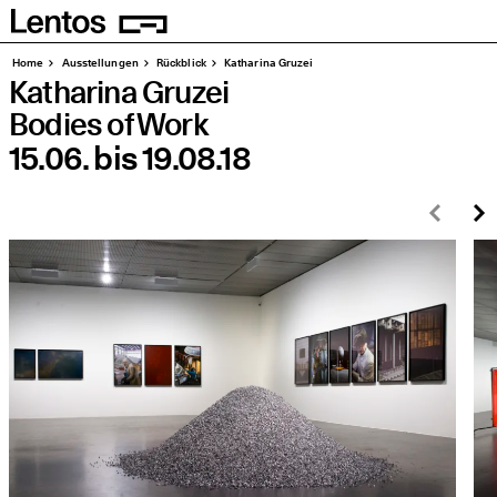
Homepage
Seiten
Home
Aus­stel­lun­gen
Rück­blick
Katha­ri­na Gruzei
Katha­ri­na Gruzei
Bodies of Work
15.06.
bis
19.08.18
Zurü
W