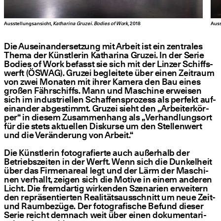
Ausstellungsansicht,
Katharina Gruzei. Bodies of Work
, 2018
Auss
Die Aus­ein­an­der­set­zung mit Arbeit ist ein zen­tra­les
The­ma der Künst­le­rin Katha­ri­na Gru­zei. In der Serie
Bodies of Work befasst sie sich mit der Lin­zer Schiffs­
werft (ÖSWAG). Gru­zei beglei­te­te über einen Zeit­raum
von zwei Mona­ten mit ihrer Kame­ra den Bau eines
gro­ßen Fähr­schiffs. Mann und Maschi­ne erwei­sen
sich im indus­tri­el­len Schaf­fens­pro­zess als per­fekt auf­
ein­an­der abge­stimmt. Gru­zei sieht den
„
Arbei­ter­kör­
per“ in die­sem Zusam­men­hang als
„
Ver­hand­lungs­ort
für die stets aktu­el­len Dis­kur­se um den Stel­len­wert
und die Ver­än­de­rung von Arbeit.“
Die Künst­le­rin foto­gra­fier­te auch außer­halb der
Betriebs­zei­ten in der Werft. Wenn sich die Dun­kel­heit
über das Fir­men­are­al legt und der Lärm der Maschi­
nen ver­hallt, zei­gen sich die Moti­ve in einem ande­ren
Licht. Die fremd­ar­tig wir­ken­den Sze­na­ri­en erwei­tern
den reprä­sen­tier­ten Rea­li­täts­aus­schnitt um neue Zeit-
und Raum­be­zü­ge. Der foto­gra­fi­sche Befund die­ser
Serie reicht dem­nach weit über einen doku­men­ta­ri­