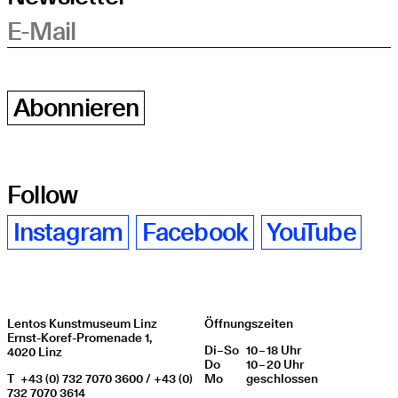
E-Mail
Abonnieren
Follow
Instagram
Facebook
YouTube
Lentos Kunstmuseum Linz
Öffnungszeiten
Ernst-Koref-Promenade 1,
Di
Wochentag
–
So
10 – 18 Uhr
Öffnungszeiten
4020 Linz
Do
10 – 20 Uhr
T
+43 (0) 732 7070 3600 / +43 (0)
Mo
geschlos­sen
732 7070 3614