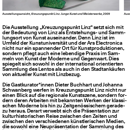
Ausstellungsansicht,
Kreuzungspunkt Linz. Junge Kunst und Meisterwerke
, 2009
Auss
Die Aus­stel­lung
„
Kreu­zungs­punkt Linz“ setzt sich mit
der Bedeu­tung von Linz als Ent­ste­hungs- und Samm­
lungs­ort von Kunst aus­ein­an­der. Denn Linz ist im
Umfeld der Kunst­uni­ver­si­tät und der Ars Elec­tro­ni­ca
nicht nur ein span­nen­der Ort für Kunst­pro­duk­tio­nen,
son­dern pflegt auch eine leben­di­ge Pra­xis im Sam­
meln von Kunst der Moder­ne und Gegen­wart. Dies
spie­gelt sich sowohl in der inter­na­tio­nal ori­en­tier­ten
Samm­lung des Lentos als auch in den Stadt­an­käu­fen
von aktu­el­ler Kunst mit Linzbezug.
Die Gastkurator*innen Die­ter Buch­hart und Johan­na
Schwan­berg wer­fen in Kreu­zungs­punkt Linz nicht nur
einen Blick auf die regio­na­le Kunst­sze­ne, son­dern for­
dern deren Arbei­ten mit bekann­ten Wer­ken der klas­si­
schen Moder­ne bis hin zu Zeit­ge­nös­si­schem gera­de­
zu her­aus. Der­art ver­webt sich die Prä­sen­ta­ti­on zur
kul­tur­his­to­ri­schen Rei­se zwi­schen den Zei­ten und
zwi­schen den ver­schie­de­nen künst­le­ri­schen Medi­en,
die sowohl eine Neu­prä­sen­ta­ti­on der Samm­lung des