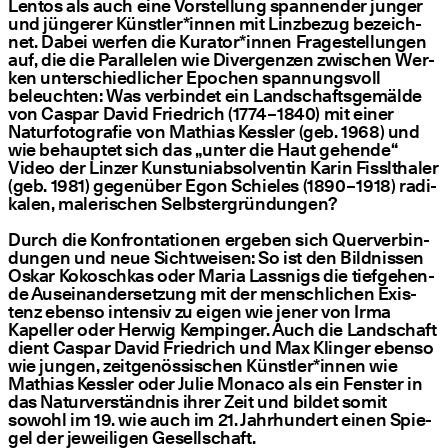
Lentos als auch eine Vor­stel­lung span­nen­der jun­ger
und jün­ge­rer Künstler*innen mit Linz­be­zug bezeich­
net. Dabei wer­fen die Kurator*innen Fra­ge­stel­lun­gen
auf, die die Par­al­le­len wie Diver­gen­zen zwi­schen Wer­
ken unter­schied­li­cher Epo­chen span­nungs­voll
beleuch­ten: Was ver­bin­det ein Land­schafts­ge­mäl­de
von Cas­par David Fried­rich (1774 – 1840) mit einer
Natur­fo­to­gra­fie von Mathi­as Kess­ler (geb. 1968) und
wie behaup­tet sich das
„
unter die Haut gehen­de“
Video der Lin­zer Kunst­uni­ab­sol­ven­tin Karin Fissl­tha­ler
(geb. 1981) gegen­über Egon Schie­les (1890 – 1918) radi­
ka­len, male­ri­schen Selbstergründungen?
Durch die Kon­fron­ta­tio­nen erge­ben sich Quer­ver­bin­
dun­gen und neue Sicht­wei­sen: So ist den Bild­nis­sen
Oskar Kokosch­kas oder Maria Lass­nigs die tief­ge­hen­
de Aus­ein­an­der­set­zung mit der mensch­li­chen Exis­
tenz eben­so inten­siv zu eigen wie jener von Irma
Kapel­ler oder Her­wig Kem­ping­er. Auch die Land­schaft
dient Cas­par David Fried­rich und Max Klin­ger eben­so
wie jun­gen, zeit­ge­nös­si­schen Künstler*innen wie
Mathi­as Kess­ler oder Julie Mona­co als ein Fens­ter in
das Natur­ver­ständ­nis ihrer Zeit und bil­det somit
sowohl im 19. wie auch im 21. Jahr­hun­dert einen Spie­
gel der jewei­li­gen Gesellschaft.