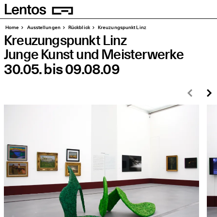
Homepage
Seiten
Home
Aus­stel­lun­gen
Rück­blick
Kreu­zungs­punkt Linz
Kreu­zungs­punkt Linz
Jun­ge Kunst und Meisterwerke
30.05.
bis
09.08.09
Zurü
W