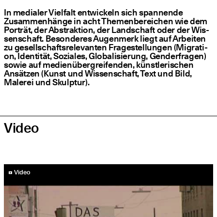
In media­ler Viel­falt ent­wi­ckeln sich span­nen­de
Zusam­men­hän­ge in acht The­men­be­rei­chen wie dem
Por­trät, der Abs­trak­ti­on, der Land­schaft oder der Wis­
sen­schaft. Beson­de­res Augen­merk liegt auf Arbei­ten
zu gesell­schafts­re­le­van­ten Fra­ge­stel­lun­gen (Migra­ti­
on, Iden­ti­tät, Sozia­les, Glo­ba­li­sie­rung, Gen­der­fra­gen)
sowie auf medi­en­über­grei­fen­den, künst­le­ri­schen
Ansät­zen (Kunst und Wis­sen­schaft, Text und Bild,
Male­rei und Skulptur).
Video
YouTube-Video abspielen
Video