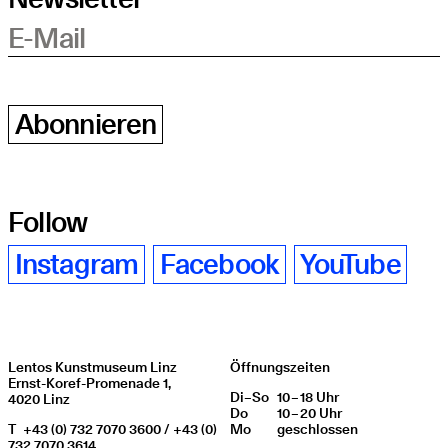
E-Mail
Abonnieren
Follow
Instagram
Facebook
YouTube
Lentos Kunstmuseum Linz
Öffnungszeiten
Ernst-Koref-Promenade 1,
Di
Wochentag
–
So
10 – 18 Uhr
Öffnungszeiten
4020 Linz
Do
10 – 20 Uhr
T
+43 (0) 732 7070 3600 / +43 (0)
Mo
geschlos­sen
732 7070 3614