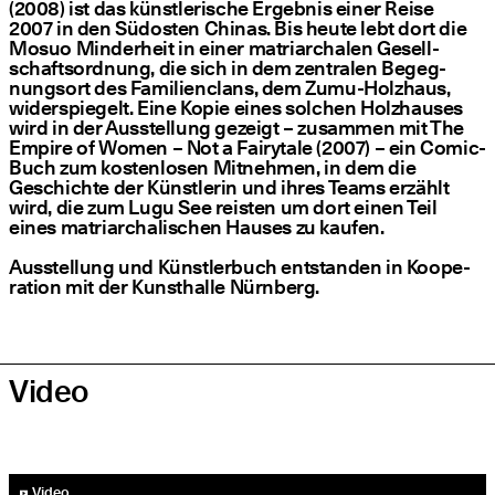
(2008) ist das künst­le­ri­sche Ergeb­nis einer Rei­se
2007 in den Süd­os­ten Chi­nas. Bis heu­te lebt dort die
Mos­uo Min­der­heit in einer matri­ar­cha­len Gesell­
schafts­ord­nung, die sich in dem zen­tra­len Begeg­
nungs­ort des Fami­li­en­clans, dem Zumu-Holz­haus,
wider­spie­gelt. Eine Kopie eines sol­chen Holz­hau­ses
wird in der Aus­stel­lung gezeigt – zusam­men mit The
Empire of Women – Not a Fairy­ta­le (2007) – ein Comic-
Buch zum kos­ten­lo­sen Mit­neh­men, in dem die
Geschich­te der Künst­le­rin und ihres Teams erzählt
wird, die zum Lugu See reis­ten um dort einen Teil
eines matri­ar­cha­li­schen Hau­ses zu kaufen.
Aus­stel­lung und Künst­ler­buch ent­stan­den in Koope­
ra­ti­on mit der Kunst­hal­le Nürnberg.
Video
YouTube-Video abspielen
Video