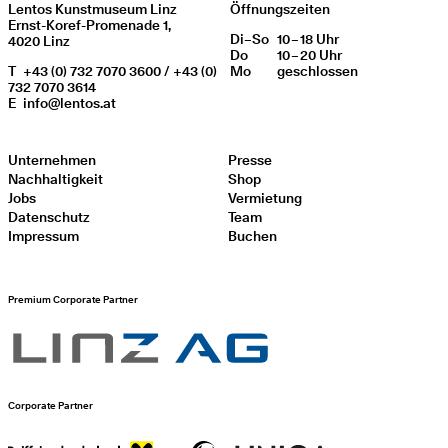
Lentos Kunstmuseum Linz
Öffnungszeiten
Ernst-Koref-Promenade 1,
Di
Wochentag
–
So
10 – 18 Uhr
Öffnungszeiten
4020 Linz
Do
10 – 20 Uhr
T
+43 (0) 732 7070 3600 / +43 (0)
Mo
geschlos­sen
732 7070 3614
E
info@lentos.at
Unternehmen
Presse
Nachhaltigkeit
Shop
Jobs
Vermietung
Datenschutz
Team
Impressum
Buchen
Premium Corporate Partner
Corporate Partner