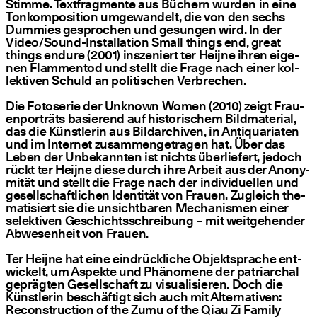
Stim­me. Text­frag­men­te aus Büchern wur­den in eine
Ton­kom­po­si­ti­on umge­wan­delt, die von den sechs
Dum­mies gespro­chen und gesun­gen wird. In der
Video/­Sound-Instal­la­ti­on Small things end, gre­at
things endu­re (2001) insze­niert ter Hei­j­ne ihren eige­
nen Flam­men­tod und stellt die Fra­ge nach einer kol­
lek­ti­ven Schuld an poli­ti­schen Verbrechen.
Die Foto­se­rie der Unknown Women (2010) zeigt Frau­
en­por­träts basie­rend auf his­to­ri­schem Bild­ma­te­ri­al,
das die Künst­le­rin aus Bild­ar­chi­ven, in Anti­qua­ria­ten
und im Inter­net zusam­men­ge­tra­gen hat. Über das
Leben der Unbe­kann­ten ist nichts über­lie­fert, jedoch
rückt ter Hei­j­ne die­se durch ihre Arbeit aus der Anony­
mi­tät und stellt die Fra­ge nach der indi­vi­du­el­len und
gesell­schaft­li­chen Iden­ti­tät von Frau­en. Zugleich the­
ma­ti­siert sie die unsicht­ba­ren Mecha­nis­men einer
selek­ti­ven Geschichts­schrei­bung – mit weit­ge­hen­der
Abwe­sen­heit von Frauen.
Ter Hei­j­ne hat eine ein­drück­li­che Objekt­spra­che ent­
wi­ckelt, um Aspek­te und Phä­no­me­ne der patri­ar­chal
gepräg­ten Gesell­schaft zu visua­li­sie­ren. Doch die
Künst­le­rin beschäf­tigt sich auch mit Alter­na­ti­ven:
Recon­s­truc­tion of the Zumu of the Qiau Zi Fami­ly