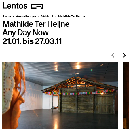
Homepage
Seiten
Home
Aus­stel­lun­gen
Rück­blick
Mat­hil­de Ter Heijne
Mat­hil­de Ter Heijne
Any Day Now
21.01.
bis
27.03.11
Zurü
W