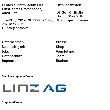
Lentos Kunstmuseum Linz
Öffnungszeiten
Ernst-Koref-Promenade 1,
Di
Wochentag
–
So
10 – 18 Uhr
Öffnungszeiten
4020 Linz
Do
10 – 20 Uhr
T
+43 (0) 732 7070 3600 / +43 (0)
Mo
geschlos­sen
732 7070 3614
E
info@lentos.at
Unternehmen
Presse
Nachhaltigkeit
Shop
Jobs
Vermietung
Datenschutz
Team
Impressum
Buchen
Premium Corporate Partner
Corporate Partner