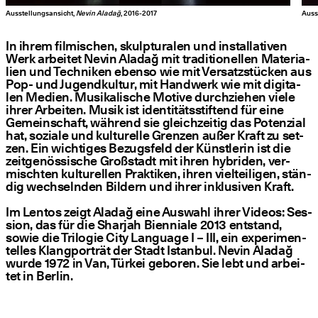
Ausstellungsansicht,
Nevin Aladağ
, 2016-2017
Auss
In ihrem fil­mi­schen, skulp­tu­ra­len und instal­la­ti­ven
Werk arbei­tet Nevin Ala­dağ mit tra­di­tio­nel­len Mate­ria­
li­en und Tech­ni­ken eben­so wie mit Ver­satz­stü­cken aus
Pop- und Jugend­kul­tur, mit Hand­werk wie mit digi­ta­
len Medi­en. Musi­ka­li­sche Moti­ve durch­zie­hen vie­le
ihrer Arbei­ten. Musik ist iden­ti­täts­stif­tend für eine
Gemein­schaft, wäh­rend sie gleich­zei­tig das Poten­zi­al
hat, sozia­le und kul­tu­rel­le Gren­zen außer Kraft zu set­
zen. Ein wich­ti­ges Bezugs­feld der Künst­le­rin ist die
zeit­ge­nös­si­sche Groß­stadt mit ihren hybri­den, ver­
misch­ten kul­tu­rel­len Prak­ti­ken, ihren viel­tei­li­gen, stän­
dig wech­seln­den Bil­dern und ihrer inklu­si­ven Kraft.
Im Lentos zeigt Ala­dağ eine Aus­wahl ihrer Vide­os: Ses­
si­on, das für die Shar­jah Bien­nia­le 2013 ent­stand,
sowie die Tri­lo­gie City Lan­guage I – III, ein expe­ri­men­
tel­les Klang­por­trät der Stadt Istan­bul. Nevin Ala­dağ
wur­de 1972 in Van, Tür­kei gebo­ren. Sie lebt und arbei­
tet in Berlin.