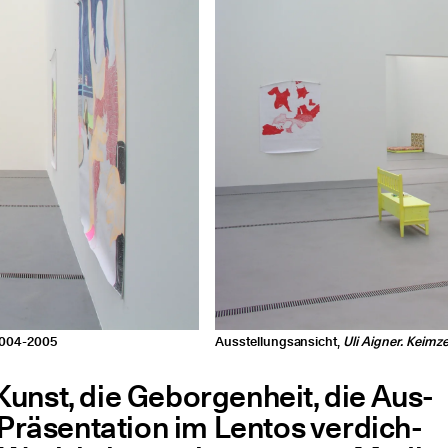
2004-2005
Ausstellungsansicht,
Uli Aigner. Keimze
Kunst, die Gebor­gen­heit, die Aus­
r Prä­sen­ta­ti­on im Lentos ver­dich­