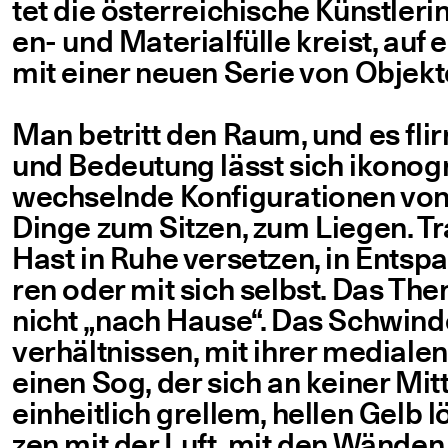
tet die öster­rei­chi­sche Künst­le
en- und Mate­ri­al­fül­le kreist, auf
mit einer neu­en Serie von Objek
Man betritt den Raum, und es flir
und Bedeu­tung lässt sich iko­no­gr
wech­seln­de Kon­fi­gu­ra­tio­nen v
Din­ge zum Sit­zen, zum Lie­gen. T
Hast in Ruhe ver­set­zen, in Ent­spa
ren oder mit sich selbst. Das The
nicht
„
nach Hau­se“. Das Schwin­del
ver­hält­nis­sen, mit ihrer media­le
einen Sog, der sich an kei­ner Mit­t
ein­heit­lich grel­lem, hel­len Gel
zen mit der Luft, mit den Wän­den,