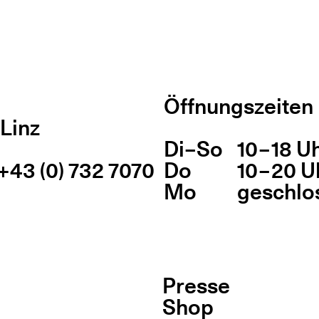
Öffnungszeiten
Linz
Di
Wochentag
–
So
10 – 18 U
Öff
+43 (0) 732 7070
Do
10 – 20 U
Mo
geschlo
Presse
Shop