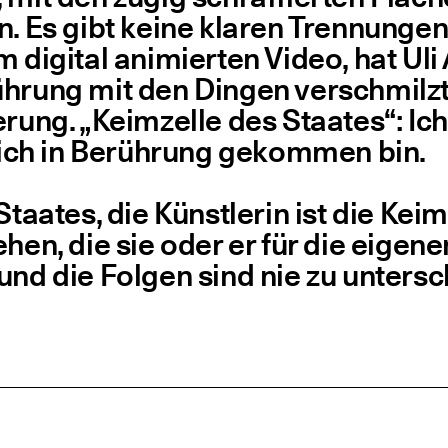
nen. Es gibt kei­ne kla­ren Tren­nun­g
 digi­tal ani­mier­ten Video, hat Uli
üh­rung mit den Din­gen ver­schmil
ierung.
„
Keim­zel­le des Staa­tes“: Ich
t ich in Berüh­rung gekom­men bin.
 Staa­tes, die Künst­le­rin ist die Ke
zie­hen, die sie oder er für die eige
 und die Fol­gen sind nie zu unters