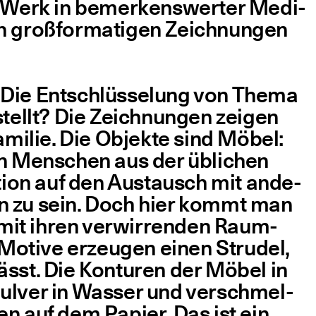
ihr Werk in bemer­kens­wer­ter Medi­
von groß­for­ma­ti­gen Zeich­nun­gen
Die Ent­schlüs­se­lung von The­ma
tellt? Die Zeich­nun­gen zei­gen
ami­lie. Die Objek­te sind Möbel:
den Men­schen aus der übli­chen
a­ti­on auf den Aus­tausch mit ande­
ten zu sein. Doch hier kommt man
 mit ihren ver­wir­ren­den Raum­
 Moti­ve erzeu­gen einen Stru­del,
 lässt. Die Kon­tu­ren der Möbel in
pul­ver in Was­ser und ver­schmel­
hen auf dem Papier. Das ist ein