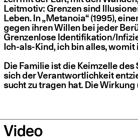
Leit­mo­tiv: Gren­zen sind Illu­sio­
Leben. In
„
Met­a­noia“ (1995), einem
gegen ihren Wil­len bei jeder Ber
Gren­zen­lo­se Identifikation/​Infiz
Ich-als-Kind, ich bin alles, womi
Die Fami­lie ist die Keim­zel­le des
sich der Ver­ant­wort­lich­keit ent­
sucht zu tra­gen hat. Die Wir­kung
Video