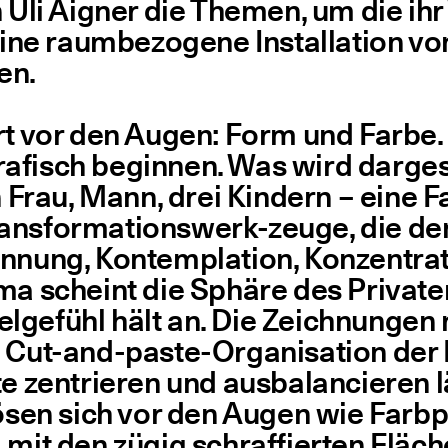
­rin Uli Aigner die The­men, um die 
 eine raum­be­zo­ge­ne Instal­la­ti­on 
ten.
rt vor den Augen: Form und Far­be. 
a­fisch begin­nen. Was wird dar­ge­s
on Frau, Mann, drei Kin­dern – eine F
rans­for­ma­ti­ons­werk-zeu­ge, die 
n­nung, Kon­tem­pla­ti­on, Kon­zen­tr
­ma scheint die Sphä­re des Pri­va­
­ge­fühl hält an. Die Zeich­nun­gen
n Cut-and-pas­te-Orga­ni­sa­ti­on der
e zen­trie­ren und aus­ba­lan­cie­ren
b lösen sich vor den Augen wie Farb­
 mit den zügig schraf­fier­ten Flä­c