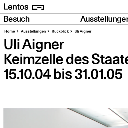
Homepage
Seiten
Besuch
Ausstellunge
Home
Aus­stel­lun­gen
Rück­blick
Uli Aigner
Uli Aigner
Keim­zel­le des Staat
15.10.04
bis
31.01.05