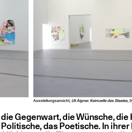
Ausstellungsansicht,
Uli Aigner. Keimzelle des Staates
, 
, die Gegen­wart, die Wün­sche, die 
 Poli­ti­sche, das Poe­ti­sche. In ihre