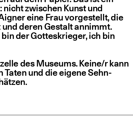
en: nicht zwi­schen Kunst und
 Aigner eine Frau vor­ge­stellt, die
zt und deren Gestalt annimmt.
 bin der Got­tes­krie­ger, ich bin
im­zel­le des Muse­ums. Keine/​r kann
­nen Taten und die eige­ne Sehn­
chätzen.