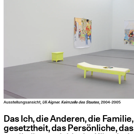
Ausstellungsansicht,
Uli Aigner. Keimzelle des Staates
, 2004-2005
Das Ich, die Ande­ren, die Fami­lie
ge­setzt­heit, das Per­sön­li­che, das