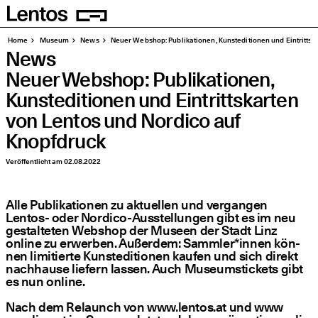
Homepage
Seiten
Home
Muse­um
News
Neu­er Web­shop: Publi­ka­tio­nen, Kunst­edi­tio­nen und Ein­trit
News
Neu­er Web­shop: Publi­ka­tio­nen,
Kunst­edi­tio­nen und Ein­tritts­kar­ten
von Lentos und Nordico auf
Knopfdruck
Veröffentlicht am
02.08.2022
Alle Publi­ka­tio­nen zu aktu­el­len und ver­gan­gen
Lentos- oder Nordico-Aus­stel­lun­gen gibt es im neu
gestal­te­ten Web­shop der Muse­en der Stadt Linz
online zu erwer­ben. Außer­dem: Sammler*innen kön­
nen limi­tier­te Kunst­edi­tio­nen kau­fen und sich direkt
nach­hau­se lie­fern las­sen. Auch Muse­ums­ti­ckets gibt
es nun online.
Nach dem Relaunch von www​.lentos​.at und www​