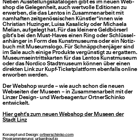
Neben Aus­stel­lungs­ka­ta­lo­gen gibt es im neu­en Web­
shop die Gele­gen­heit, auch wert­vol­le Edi­tio­nen zu
erwer­ben, die das Lentos in Zusam­men­ar­beit mit
nam­haf­ten zeit­ge­nös­si­schen Künstler*innen wie
Chris­ti­an Huzin­ger, Lui­sa Kasali­cky oder Michae­la
Meli­an, auf­ge­legt hat. Für das klei­ne­re Geld­bör­serl
gibt’s bei den Must-Haves einen Ring oder Schlüs­sel­
an­hän­ger in Form des Kunst­mu­se­ums oder ein Notiz­
buch mit Muse­ums­lo­go. Für Schnäpp­chen­jä­ger sind
im Sale auch eini­ge Pro­duk­te ver­güns­tigt zu ergat­tern.
Muse­ums­ein­tritts­kar­ten für das Lentos Kunst­mu­se­um
oder das Nordico Stadt­mu­se­um kön­nen über einen
direk­ten Link zur Kupf-Ticket­platt­form eben­falls online
erwor­ben werden.
Der Web­shop wur­de – wie auch schon die neu­en
Web­sei­ten der Muse­en – in Zusam­men­ar­beit mit der
Lin­zer Design- und Wer­be­agen­tur Ort­ner­Sch­in­ko
entwickelt.
Hier geht’s zum neu­en Web­shop der Muse­en der
Stadt Linz
Kon­zept und Design:
ort​ner​sch​in​ko​.com
Pro­gram­mie­rung:
urbant​rout​.io