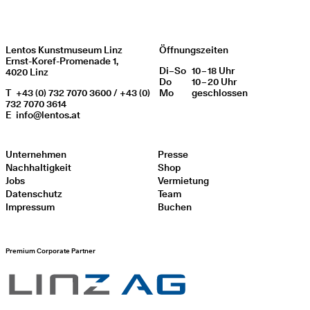
Lentos Kunstmuseum Linz
Öffnungszeiten
Ernst-Koref-Promenade 1,
Di
Wochentag
–
So
10 – 18 Uhr
Öffnungszeiten
4020 Linz
Do
10 – 20 Uhr
T
+43 (0) 732 7070 3600 / +43 (0)
Mo
geschlos­sen
732 7070 3614
E
info@lentos.at
Unternehmen
Presse
Nachhaltigkeit
Shop
Jobs
Vermietung
Datenschutz
Team
Impressum
Buchen
Premium Corporate Partner