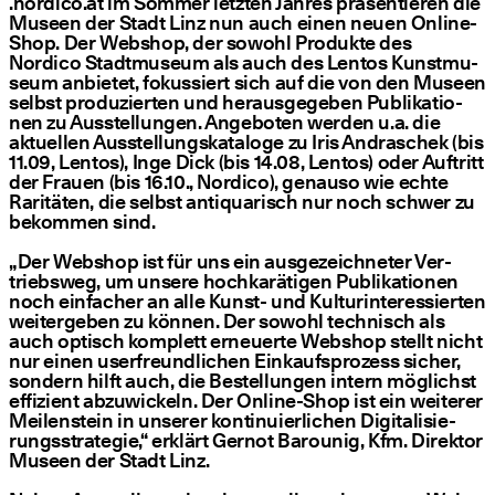
.nordico​.at im Som­mer letz­ten Jah­res prä­sen­tie­ren die
Muse­en der Stadt Linz nun auch einen neu­en Online-
Shop. Der Web­shop, der sowohl Pro­duk­te des
Nordico Stadt­mu­se­um als auch des Lentos Kunst­mu­
se­um anbie­tet, fokus­siert sich auf die von den Muse­en
selbst pro­du­zier­ten und her­aus­ge­ge­ben Publi­ka­tio­
nen zu Aus­stel­lun­gen. Ange­bo­ten wer­den u.a. die
aktu­el­len Aus­stel­lungs­ka­ta­lo­ge zu Iris Andra­schek (bis
11.09, Lentos), Inge Dick (bis 14.08, Lentos) oder Auf­tritt
der Frau­en (bis 16.10., Nordico), genau­so wie ech­te
Rari­tä­ten, die selbst anti­qua­risch nur noch schwer zu
bekom­men sind.
„
Der Web­shop ist für uns ein aus­ge­zeich­ne­ter Ver­
triebs­weg, um unse­re hoch­ka­rä­ti­gen Publi­ka­tio­nen
noch ein­fa­cher an alle Kunst- und Kul­tur­in­ter­es­sier­ten
wei­ter­ge­ben zu kön­nen. Der sowohl tech­nisch als
auch optisch kom­plett erneu­er­te Web­shop stellt nicht
nur einen user­freund­li­chen Ein­kaufs­pro­zess sicher,
son­dern hilft auch, die Bestel­lun­gen intern mög­lichst
effi­zi­ent abzu­wi­ckeln. Der Online-Shop ist ein wei­te­rer
Mei­len­stein in unse­rer kon­ti­nu­ier­li­chen Digi­ta­li­sie­
rungs­stra­te­gie,“ erklärt Ger­not Barounig, Kfm. Direk­tor
Muse­en der Stadt Linz.