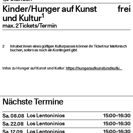
Kinder/Hunger auf Kunst
frei
1
und Kultur
max. 2 Tickets/Termin
Inhaber:innen eines gültigen Kulturpasses können ihr Ticket nur telefonisch
buchen, sofern es noch ein Kontingent gibt.
Infos zu Hun­ger auf Kunst und Kul­tur:
https://hungeraufkunstundkultu…
Nächste Termine
Date
Titel
Time
Los Len­to­ni­ni­os
15:00–16:30
Sa. 08.08
Los Len­to­ni­ni­os
15:00–16:30
Sa. 22.08
Los Len­to­ni­ni­os
15:00–16:30
Sa. 12.09