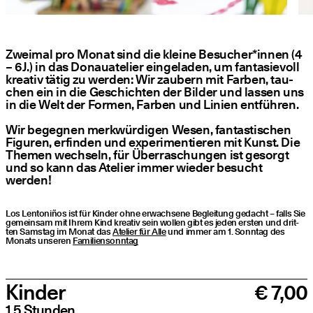
Zwei­mal pro Monat sind die klei­ne Besucher*innen (4
– 6J.) in das Donau­ate­lier ein­ge­la­den, um fan­ta­sie­voll
krea­tiv tätig zu wer­den: Wir zau­bern mit Far­ben, tau­
chen ein in die Geschich­ten der Bil­der und las­sen uns
in die Welt der For­men, Far­ben und Lini­en ent­füh­ren.
Wir begeg­nen merk­wür­di­gen Wesen, fan­tas­ti­schen
Figu­ren, erfin­den und expe­ri­men­tie­ren mit Kunst. Die
The­men wech­seln, für Über­ra­schun­gen ist gesorgt
und so kann das Ate­lier immer wie­der besucht
werden!
Los Len­to­ni­ños ist für Kin­der ohne erwach­se­ne Beglei­tung gedacht – falls Sie
gemein­sam mit Ihrem Kind krea­tiv sein wol­len gibt es jeden ers­ten und drit­
ten Sams­tag im Monat das
Ate­lier für Alle
und immer am 1. Sonn­tag des
Monats unse­ren
Fami­li­en­sonn­tag
Preise
Kategorie
Preis
Kinder
€ 7,00
1,5 Stunden