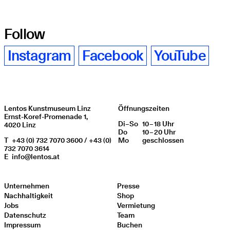
Follow
Instagram
Facebook
YouTube
Lentos Kunstmuseum Linz
Öffnungszeiten
Ernst-Koref-Promenade 1,
Di
Wochentag
–
So
10 – 18 Uhr
Öffnungszeiten
4020 Linz
Do
10 – 20 Uhr
T
+43 (0) 732 7070 3600 / +43 (0)
Mo
geschlos­sen
732 7070 3614
E
info@lentos.at
Unternehmen
Presse
Nachhaltigkeit
Shop
Jobs
Vermietung
Datenschutz
Team
Impressum
Buchen