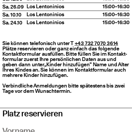
Los Len­to­ni­ni­os
15:00–16:30
Sa. 26.09
Los Len­to­ni­ni­os
15:00–16:30
Sa. 10.10
Los Len­to­ni­ni­os
15:00–16:30
Sa. 24.10
Sie kön­nen tele­fo­nisch unter T
+43 732 7070 3614
Plät­ze reser­vie­ren oder ganz ein­fach das fol­gen­de
Kon­takt­for­mu­lar aus­fül­len. Bit­te fül­len Sie im Kon­takt­
for­mu­lar zuerst Ihre per­sön­li­chen Daten aus und
geben dann unter​„Kin­der hin­zu­fü­gen” Name und Alter
Ihres Kin­des an. Sie kön­nen im Kon­takt­for­mu­lar auch
meh­re­re Kin­der hinzufügen.
Ver­bind­li­che Anmel­dun­gen bit­te spä­tes­tens bis zwei
Tage vor dem Wunschtermin.
Platz reservieren
Vorname