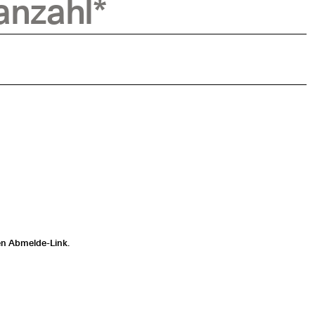
anzahl
*
en Abmelde-Link.