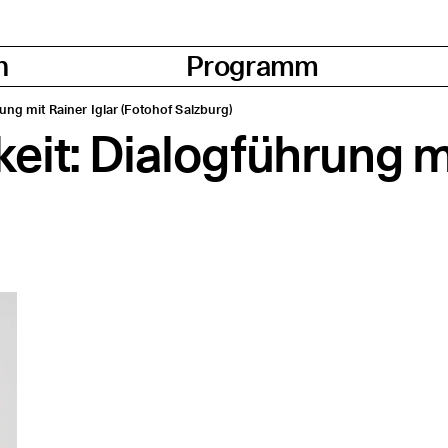
n
Programm
­rung mit Rai­ner Iglar (Foto­hof Salzburg)
keit: Dia­log­füh­rung m