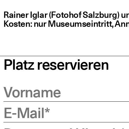
Rai­ner Iglar (Foto­hof Salz­burg) 
Kos­ten: nur Muse­ums­ein­tritt, 
Platz reservieren
Vorname
E-Mail
*