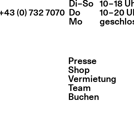
Di
Wochentag
–
So
10 – 18 U
Öff
+43 (0) 732 7070
Do
10 – 20 U
Mo
geschlo
Presse
Shop
Vermietung
Team
Buchen