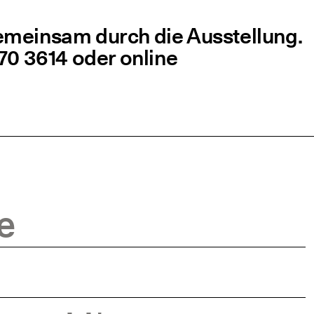
gemein­sam durch die Aus­stel­lung.
070 3614 oder online
e