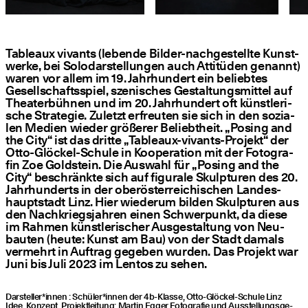
Tableaux vivants (leben­de Bil­der-nach­ge­stell­te Kunst­
wer­ke, bei Solo­dar­stel­lun­gen auch Atti­tü­den genannt)
waren vor allem im 19. Jahr­hun­dert ein belieb­tes
Gesell­schafts­spiel, sze­ni­sches Gestal­tungs­mit­tel auf
Thea­ter­büh­nen und im 20. Jahr­hun­dert oft künst­le­ri­
sche Stra­te­gie. Zuletzt erfreu­ten sie sich in den sozia­
len Medi­en wie­der grö­ße­rer Beliebt­heit.
„
Posing and
the City“ ist das drit­te
„
Tableaux-vivants-Pro­jekt“ der
Otto-Glö­ckel-Schu­le in Koope­ra­ti­on mit der Foto­gra­
fin Zoe Gold­stein. Die Aus­wahl für
„
Posing and the
City“ beschränk­te sich auf figu­ra­le Skulp­tu­ren des 20.
Jahr­hun­derts in der ober­ös­ter­rei­chi­schen Lan­des­
haupt­stadt Linz. Hier wie­der­um bil­den Skulp­tu­ren aus
den Nach­kriegs­jah­ren einen Schwer­punkt, da die­se
im Rah­men künst­le­ri­scher Aus­ge­stal­tung von Neu­
bau­ten (heu­te: Kunst am Bau) von der Stadt damals
ver­mehrt in Auf­trag gege­ben wur­den. Das Pro­jekt war
Juni bis Juli 2023 im Lentos zu sehen.
Darsteller*innen : Schüler*innen der 4b-Klas­se, Otto-Glö­ckel-Schu­le Linz
Idee, Kon­zept, Pro­jekt­lei­tung: Mar­tin Egger Foto­gra­fie und Aus­stel­lungs­ge­