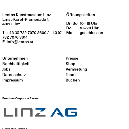
Lentos Kunstmuseum Linz
Öffnungszeiten
Ernst-Koref-Promenade 1,
Di
Wochentag
–
So
10 – 18 Uhr
Öffnungszeiten
4020 Linz
Do
10 – 20 Uhr
T
+43 (0) 732 7070 3600 / +43 (0)
Mo
geschlos­sen
732 7070 3614
E
info@lentos.at
Unternehmen
Presse
Nachhaltigkeit
Shop
Jobs
Vermietung
Datenschutz
Team
Impressum
Buchen
Premium Corporate Partner
Corporate Partner