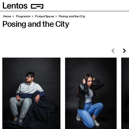
Homepage
Seiten
Home
Pro­gramm
Pro­ject Space
Posing and the City
Posing and the City
Zurü
W