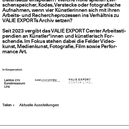
schen­spei­cher, Kodes, Ver­ste­cke oder foto­gra­fi­sche
Auf­nah­men, wenn vier Künst­le­rin­nen sich mit ihren
Arbeits- und Recher­che­pro­zes­sen ins Ver­hält­nis zu
VALIE EXPORTs Archiv setzen?
Seit 2023 ver­gibt das VALIE EXPORT Cen­ter Arbeits­sti­
pen­di­en an Künstler*innen und künst­le­risch For­
schen­de. Im Fokus ste­hen dabei die Fel­der Video­
kunst, Medi­en­kunst, Foto­gra­fie, Film sowie Per­for­
mance Art.
In Kooperation
Teilen
Aktuelle Ausstellungen