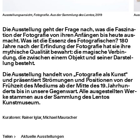
Ausstellungsansicht,
Fotografie. Aus der Sammlung des Lentos
, 2019
Auss
Die Aus­stel­lung geht der Fra­ge nach, was die Fas­zi­na­
ti­on der Foto­gra­fie von ihren Anfän­gen bis heu­te aus­
macht. Was ist die Essenz des Foto­gra­fi­schen? 180
Jah­re nach der Erfin­dung der Foto­gra­fie hat sie ihre
mythi­sche Qua­li­tät bewahrt: die magi­sche Ver­bin­
dung, die zwi­schen einem Objekt und sei­ner Dar­stel­
lung besteht.
Die Aus­stel­lung han­delt von
„
Foto­gra­fie als Kunst“
und prä­sen­tiert Strö­mun­gen und Posi­tio­nen von der
Früh­zeit des Medi­ums ab der Mit­te des 19. Jahr­hun­
derts bis in unse­re Gegen­wart. Alle aus­ge­stell­ten Wer­
ke stam­men aus der Samm­lung des Lentos
Kunstmuseum.
Kura­to­ren: Rai­ner Iglar, Micha­el Mauracher
Teilen
Aktuelle Ausstellungen