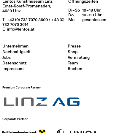
Lentos Kunstmuseum Linz
Öffnungszeiten
Ernst-Koref-Promenade 1,
Di
Wochentag
–
So
10 – 18 Uhr
Öffnungszeiten
4020 Linz
Do
10 – 20 Uhr
T
+43 (0) 732 7070 3600 / +43 (0)
Mo
geschlos­sen
732 7070 3614
E
info@lentos.at
Unternehmen
Presse
Nachhaltigkeit
Shop
Jobs
Vermietung
Datenschutz
Team
Impressum
Buchen
Premium Corporate Partner
Corporate Partner