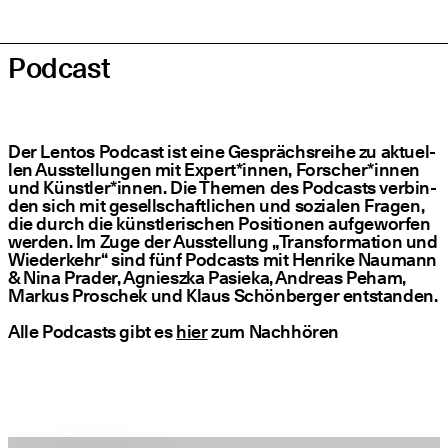
Pod­cast
Der Lentos Pod­cast ist eine Gesprächs­rei­he zu aktu­el­
len Aus­stel­lun­gen mit Expert*innen, Forscher*innen
und Künstler*innen. Die The­men des Pod­casts ver­bin­
den sich mit gesell­schaft­li­chen und sozia­len Fra­gen,
die durch die künst­le­ri­schen Posi­tio­nen auf­ge­wor­fen
wer­den. Im Zuge der Aus­stel­lung
„
Trans­for­ma­ti­on und
Wie­der­kehr“ sind fünf Pod­casts mit Hen­ri­ke Nau­mann
& Nina Pra­der, Agnieszka Pasie­ka, Andre­as Peham,
Mar­kus Pro­schek und Klaus Schön­ber­ger entstanden.
Alle Pod­casts gibt es
hier
zum Nachhören