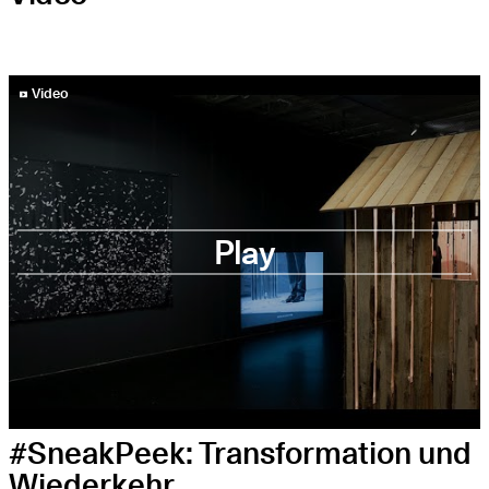
YouTube-Video abspielen
Video
Play
#SneakPeek: Transformation und
Wiederkehr