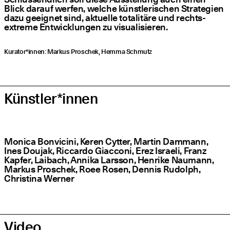
Blick dar­auf wer­fen, wel­che künst­le­ri­schen Stra­te­gien
dazu geeig­net sind, aktu­el­le tota­li­tä­re und rechts­
extre­me Ent­wick­lun­gen zu visualisieren.
Kurator*innen: Mar­kus Pro­schek, Hem­ma Schmutz
Künstler*innen
Moni­ca Bon­vici­ni, Keren Cyt­ter, Mar­tin Dam­mann,
Ines Dou­jak, Ric­car­do Giac­co­ni, Erez Israe­li, Franz
Kap­fer, Lai­bach, Anni­ka Lars­son, Hen­ri­ke Nau­mann,
Mar­kus Pro­schek, Roee Rosen, Den­nis Rudolph,
Chris­ti­na Werner
Video