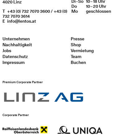
Di
Wochentag
–
So
10 – 18 Uhr
Öffnungszeiten
4020 Linz
Do
10 – 20 Uhr
T
+43 (0) 732 7070 3600 / +43 (0)
Mo
geschlos­sen
732 7070 3614
E
info@lentos.at
Unternehmen
Presse
Nachhaltigkeit
Shop
Jobs
Vermietung
Datenschutz
Team
Impressum
Buchen
Premium Corporate Partner
Corporate Partner