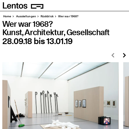
Homepage
Seiten
Home
Aus­stel­lun­gen
Rück­blick
Wer war 1968?
Wer war 1968?
Kunst, Archi­tek­tur, Gesellschaft
28.09.18
bis
13.01.19
Zurü
W