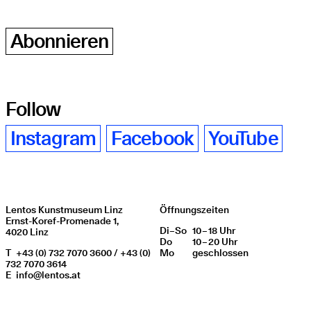
Abonnieren
Follow
Instagram
Facebook
YouTube
Lentos Kunstmuseum Linz
Öffnungszeiten
Ernst-Koref-Promenade 1,
Di
Wochentag
–
So
10 – 18 Uhr
Öffnungszeiten
4020 Linz
Do
10 – 20 Uhr
T
+43 (0) 732 7070 3600 / +43 (0)
Mo
geschlos­sen
732 7070 3614
E
info@lentos.at