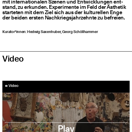
mit inter­na­tio­na­len Sze­nen und Ent­wick­lun­gen ent­
stand, zu erkun­den. Expe­ri­men­te im Feld der Ästhe­tik
star­te­ten mit dem Ziel sich aus der kul­tu­rel­len Enge
der bei­den ers­ten Nach­kriegs­jahr­zehn­te zu befreien.
Kurator*innen: Hed­wig Saxen­hu­ber, Georg Schöllhammer
Video
YouTube-Video abspielen
Video
Play