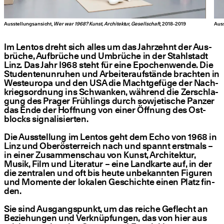
Ausstellungsansicht,
Wer war 1968? Kunst, Architektur, Gesellschaft
, 2018-2019
Auss
Im Lentos dreht sich alles um das Jahr­zehnt der Aus­
brü­che, Auf­brü­che und Umbrü­che in der Stahl­stadt
Linz. Das Jahr I968 steht für eine Epo­chen­wen­de. Die
Stu­den­ten­un­ru­hen und Arbei­ter­auf­stän­de brach­ten in
West­eu­ro­pa und den USA die Macht­ge­fü­ge der Nach­
kriegs­ord­nung ins Schwan­ken, wäh­rend die Zer­schla­
gung des Pra­ger Früh­lings durch sowje­ti­sche Pan­zer
das Ende der Hoff­nung von einer Öff­nung des Ost­
blocks signa­li­sier­ten.
Die Aus­stel­lung im Lentos geht dem Echo von 1968 in
Linz und Ober­ös­ter­reich nach und spannt erst­mals –
in einer Zusam­men­schau von Kunst, Archi­tek­tur,
Musik, Film und Lite­ra­tur – eine Land­kar­te auf, in der
die zen­tra­len und oft bis heu­te unbe­kann­ten Figu­ren
und Momen­te der loka­len Geschich­te einen Platz fin­
den.
Sie sind Aus­gangs­punkt, um das rei­che Geflecht an
Bezie­hun­gen und Ver­knüp­fun­gen, das von hier aus