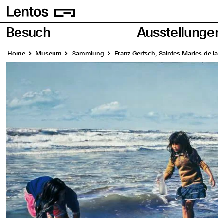
Homepage
Seiten
Besuch
Ausstellunge
Home
Muse­um
Samm­lung
Franz Gertsch, Sain­tes Maries de la