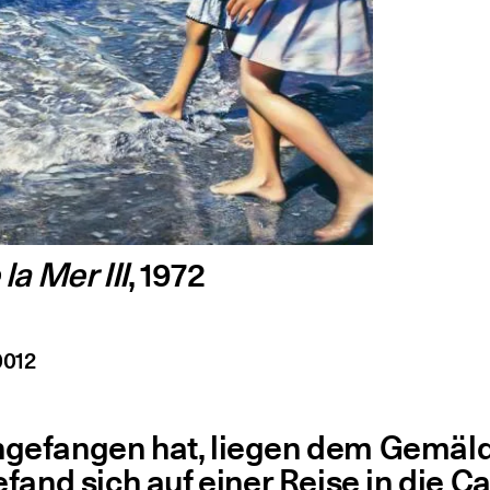
la Mer III
, 1972
0012
­ge­fan­gen hat, lie­gen dem Gemäl
and sich auf einer Rei­se in die Cam