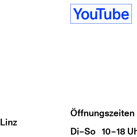
YouTube
Öffnungszeiten
Linz
Di
Wochentag
–
So
10 – 18 U
Öff