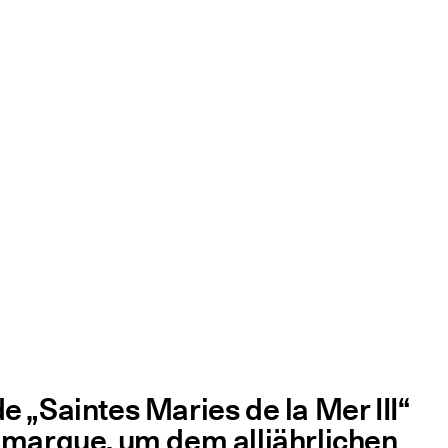
­de
„
Sain­tes Maries de la Mer III“
­ar­gue, um dem all­jähr­li­chen