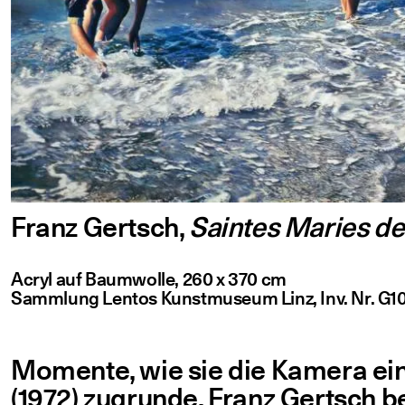
Franz Gertsch,
Saintes Maries de 
Acryl auf Baum­wol­le, 260 x 370 cm
Samm­lung Lentos Kunst­mu­se­um Linz, Inv. Nr. G1
Momen­te, wie sie die Kame­ra ein
(1972) zugrun­de. Franz Gertsch bef