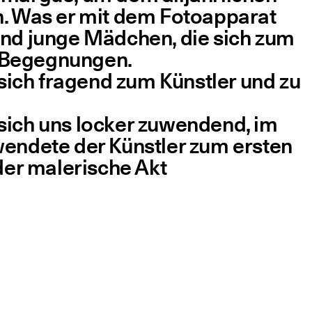
. Was er mit dem Foto­ap­pa­rat
 Es sind jun­ge Mäd­chen, die sich zum
e Begeg­nun­gen.
sich fra­gend zum Künst­ler und zu
, sich uns locker zuwen­dend, im
en­de­te der Künst­ler zum ers­ten
der male­ri­sche Akt