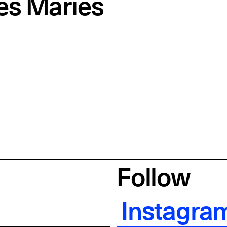
es Maries
Follow
Instagra