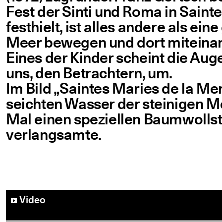
Fest der Sin­ti und Roma in Sain­
fest­hielt, ist alles ande­re als eine
Meer bewe­gen und dort mit­ein­an­
Eines der Kin­der scheint die Aug
uns, den Betrach­tern, um.
Im Bild
„
Sain­tes Maries de la Mer
seich­ten Was­ser der stei­ni­gen M
Mal einen spe­zi­el­len Baum­woll­s
verlangsamte.
YouTube-Video abspielen
Video