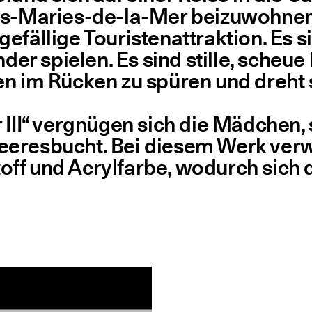
tes-Maries-de-la-Mer bei­zu­woh­nen
 gefäl­li­ge Tou­ris­ten­at­trak­ti­on.
der spie­len. Es sind stil­le, scheu
en im Rücken zu spü­ren und dreht 
 III“ ver­gnü­gen sich die Mäd­chen
ee­res­bucht. Bei die­sem Werk ver­w
toff und Acryl­far­be, wodurch sich 