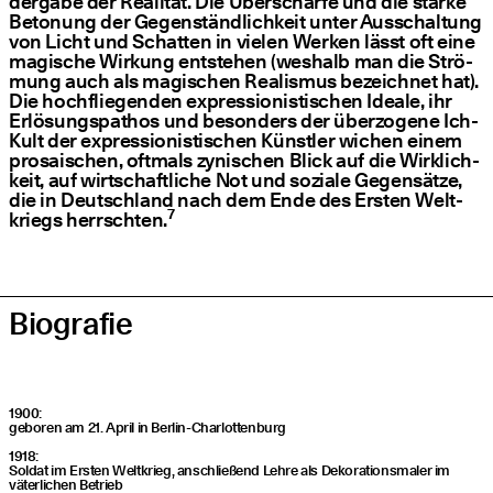
der­ga­be der Rea­li­tät. Die Über­schär­fe und die star­ke
Beto­nung der Gegen­ständ­lich­keit unter Aus­schal­tung
von Licht und Schat­ten in vie­len Wer­ken lässt oft eine
magi­sche Wir­kung ent­ste­hen (wes­halb man die Strö­
mung auch als magi­schen Rea­lis­mus bezeich­net hat).
Die hoch­flie­gen­den expres­sio­nis­ti­schen Idea­le, ihr
Erlö­sungs­pa­thos und beson­ders der über­zo­ge­ne Ich-
Kult der expres­sio­nis­ti­schen Künst­ler wichen einem
pro­sa­ischen, oft­mals zyni­schen Blick auf die Wirk­lich­
keit, auf wirt­schaft­li­che Not und sozia­le Gegen­sät­ze,
die in Deutsch­land nach dem Ende des Ers­ten Welt­
7
kriegs herrsch­ten.
Bio­gra­fie
1900:
gebo­ren am 21. April in Berlin-Charlottenburg
1918:
Sol­dat im Ers­ten Welt­krieg, anschlie­ßend Leh­re als Deko­ra­ti­ons­ma­ler im
väter­li­chen Betrieb