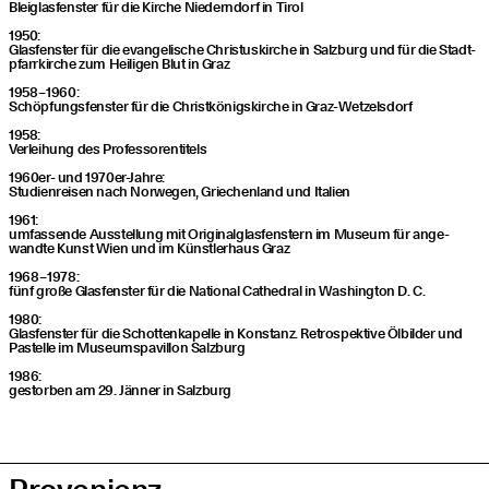
Blei­glas­fens­ter für die Kir­che Nie­dern­dorf in Tirol
1950:
Glas­fens­ter für die evan­ge­li­sche Chris­tus­kir­che in Salz­burg und für die Stadt­
pfarr­kir­che zum Hei­li­gen Blut in Graz
1958 – 1960:
Schöp­fungs­fens­ter für die Christ­kö­nigs­kir­che in Graz-Wetzelsdorf
1958:
Ver­lei­hung des Professorentitels
1960er- und 1970er-Jahre:
Stu­di­en­rei­sen nach Nor­we­gen, Grie­chen­land und Italien
1961:
umfas­sen­de Aus­stel­lung mit Ori­gi­nal­glas­fens­tern im Muse­um für ange­
wand­te Kunst Wien und im Künst­ler­haus Graz
1968 – 1978:
fünf gro­ße Glas­fens­ter für die Natio­nal Cathe­dral in Washing­ton D. C.
1980:
Glas­fens­ter für die Schot­ten­ka­pel­le in Kon­stanz. Retro­spek­ti­ve Ölbil­der und
Pas­tel­le im Muse­ums­pa­vil­lon Salzburg
1986:
gestor­ben am 29. Jän­ner in Salzburg