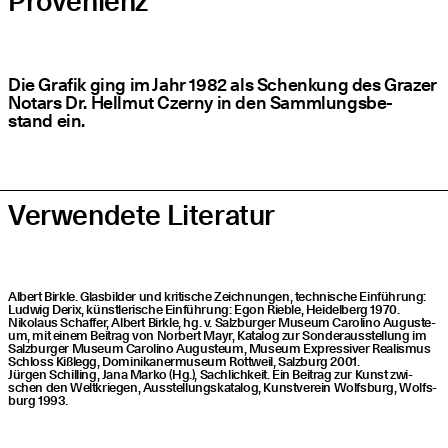
Pro­ve­ni­enz
Die Gra­fik ging im Jahr 1982 als Schen­kung des Gra­zer
Notars Dr. Hell­mut Czer­ny in den Samm­lungs­be­
stand ein.
Ver­wen­de­te Literatur
Albert Birk­le. Glas­bil­der und kri­ti­sche Zeich­nun­gen, tech­ni­sche Ein­füh­rung:
Lud­wig Derix, künst­le­ri­sche Ein­füh­rung: Egon Rieb­le, Hei­del­berg 1970.
Niko­laus Schaf­fer, Albert Birk­le, hg. v. Salz­bur­ger Muse­um Caro­li­no Augus­te­
um, mit einem Bei­trag von Nor­bert Mayr, Kata­log zur Son­der­aus­stel­lung im
Salz­bur­ger Muse­um Caro­li­no Augus­te­um, Muse­um Expres­si­ver Rea­lis­mus
Schloss Kiß­legg, Domi­ni­ka­ner­mu­se­um Rott­weil, Salz­burg 2001.
Jür­gen Schil­ling, Jana Mar­ko (Hg.), Sach­lich­keit. Ein Bei­trag zur Kunst zwi­
schen den Welt­krie­gen, Aus­stel­lungs­ka­ta­log, Kunst­ver­ein Wolfs­burg, Wolfs­
burg 1993.