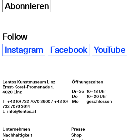
Abonnieren
Follow
Instagram
Facebook
YouTube
Lentos Kunstmuseum Linz
Öffnungszeiten
Ernst-Koref-Promenade 1,
Di
Wochentag
–
So
10 – 18 Uhr
Öffnungszeiten
4020 Linz
Do
10 – 20 Uhr
T
+43 (0) 732 7070 3600 / +43 (0)
Mo
geschlos­sen
732 7070 3614
E
info@lentos.at
Unternehmen
Presse
Nachhaltigkeit
Shop