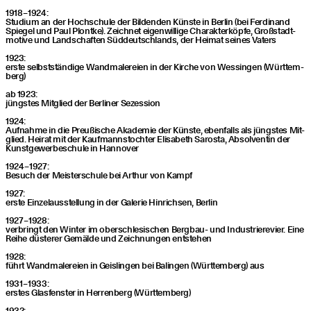
1918 – 1924:
Stu­di­um an der Hoch­schu­le der Bil­den­den Küns­te in Ber­lin (bei Fer­di­nand
Spie­gel und Paul Plont­ke). Zeich­net eigen­wil­li­ge Cha­rak­ter­köp­fe, Groß­stadt­
mo­ti­ve und Land­schaf­ten Süd­deutsch­lands, der Hei­mat sei­nes Vaters
1923:
ers­te selbst­stän­di­ge Wand­ma­le­rei­en in der Kir­che von Wes­sin­gen (Würt­tem­
berg)
ab 1923:
jüngs­tes Mit­glied der Ber­li­ner Sezession
1924:
Auf­nah­me in die Preu­ßi­sche Aka­de­mie der Küns­te, eben­falls als jüngs­tes Mit­
glied. Hei­rat mit der Kauf­manns­toch­ter Eli­sa­beth Saros­ta, Absol­ven­tin der
Kunst­ge­wer­be­schu­le in Hannover
1924 – 1927:
Besuch der Meis­ter­schu­le bei Arthur von Kampf
1927:
ers­te Ein­zel­aus­stel­lung in der Gale­rie Hin­rich­sen, Berlin
1927 – 1928:
ver­bringt den Win­ter im ober­schle­si­schen Berg­bau- und Indus­trie­re­vier. Eine
Rei­he düs­te­rer Gemäl­de und Zeich­nun­gen entstehen
1928:
führt Wand­ma­le­rei­en in Geis­lin­gen bei Balin­gen (Würt­tem­berg) aus
1931 – 1933:
ers­tes Glas­fens­ter in Her­ren­berg (Würt­tem­berg)
1932: