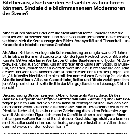
Bild her­aus, als ob sie den Betrach­ter wahr­neh­men
könn­ten. Sind sie die bil­dim­ma­nen­ten Mode­ra­to­ren
der Szene?
Mit der durch star­kes Beleuch­tungs­licht akzen­tu­ier­ten Frau­en­ge­stalt, die
inmit­ten von Men­schen steht und doch von kaum jeman­dem beach­tet wird,
ver­bin­det sich die Kern­aus­sa­ge des Bil­des: Anony­mi­tät und Ein­sam­keit – als
Kehr­sei­te der Medail­le namens Großstadt.
Als Albert Birk­le die vor­lie­gen­de Koh­le­zeich­nung anfer­tig­te, war er 24 Jah­re
alt. Er leb­te in Ber­lin und stu­dier­te an der dor­ti­gen Hoch­schu­le der Bil­den­den
Küns­te. Mit Vor­lie­be las er Wer­ke von Charles Bau­de­lai­re und Fjo­dor M. Dos­
to­jew­skij. Niko­laus Schaf­fer, Kunst­his­to­ri­ker und Kus­tos am Salz­burg Muse­
um, sieht den
„
roman­ti­schen Welt­schmerz und die Geis­tes­hal­tung der Deka­
1
dence“
als wich­ti­ges Movens zum künst­le­ri­schen Schaf­fen des jun­gen Birk­
le.
„
Als Künst­ler iden­ti­fi­ziert er sich mit den namen­lo­sen Geschöp­fen, die das
Abseits bevöl­kern. Alte und Gebrech­li­che, Bett­ler und Blin­de ver­kör­pern ihm
jene Ver­lo­ren­heit und Iso­liert­heit in der Men­ge, die sei­nem Lebens­ge­fühl ent­
2
spricht.“
Die Zeich­nung Stra­ßen­sze­ne am Abend könn­te als Vor­stu­die zu Birk­les
3
Gemäl­de Tier­gar­ten­herbst
(1924) ent­stan­den sein. Zeich­nung und Gemäl­de
zei­gen je einen Park, der von einem Kanal durch­zo­gen ist und über den sich
eine Brü­cke wölbt. Wäh­rend das mon­dä­ne Paar in Tier­gar­ten­herbst in einer
Pfer­de­kut­sche sitzt, ist es in unse­rer Zeich­nung direkt dem Betrach­ter zuge­
wandt. Als ein­zel­ne Figur sieht man im Gemäl­de einen alten hage­ren Mann
mit lan­gem wei­ßem Bart und Stock, des­sen Gesichts­zü­ge nicht zu erken­nen
sind. Schaf­fer sieht in ihm die
„
unheil­schwan­ge­re Gestalt eines Alten, die so
4
dünn ist wie es nur der Tod sein kann“
.
In unse­rer Zeich­nung über­nimmt jene jun­ge Frau, auf die das Spot­licht der