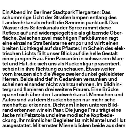
Ein Abend im Ber­li­ner Stadt­park Tier­gar­ten: Das
schumm­ri­ge Licht der Stra­ßen­lam­pen ent­lang des
Land­wehr­ka­nals erhellt die Sze­ne­rie punk­tu­ell. Das
Was­ser des Sei­ten­ka­nals der Spree nimmt die­se
Refle­xe auf und wider­spie­gelt sie als glit­zern­de Ober­
flä­che. Zwi­schen zwei mäch­ti­gen Park­bäu­men ragt
eine ein­zel­ne Stra­ßen­la­ter­ne empor und wirft einen
brei­ten Licht­ke­gel auf das Pflas­ter. Im Schein des elek­
tri­schen Lichts fällt unser Blick auf die hel­le Gestalt
einer jun­gen Frau. Eine Pas­san­tin in schwar­zem Man­
tel und Hut, die sich uns als Rücken­fi­gur prä­sen­tiert,
scheint in ihre Rich­tung zu schau­en. Etwas wei­ter
vorn kreu­zen sich die Wege zwei­er dun­kel geklei­de­ter
Her­ren. Bei­de sind tief in Gedan­ken ver­sun­ken und
schei­nen ein­an­der nicht wahr­zu­neh­men. Im Bild­hin­
ter­grund fla­nie­ren drei wei­te­re Frau­en. Eine Brü­cke
spannt sich über den Land­wehr­ka­nal. Men­schen und
Autos sind auf dem Brü­cken­bo­gen nur mehr sche­
men­haft zu erken­nen. Dicht am lin­ken unte­ren Bild­
rand erken­nen wir ein Paar. Die jun­ge Frau trägt eine
Jacke mit Pelz­sto­la und eine modi­sche Kopf­be­de­
ckung, ihr männ­li­cher Beglei­ter ist mit Man­tel und Hut
aus­ge­stat­tet. Mit erns­ter Mie­ne bli­cken bei­de aus dem