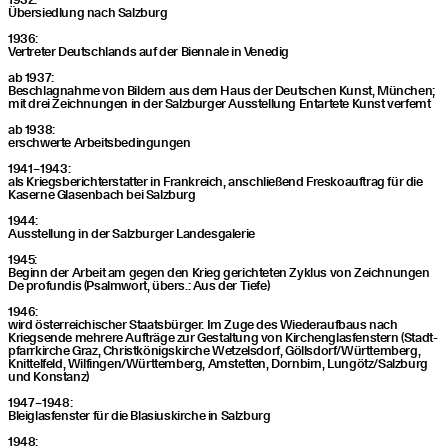
Über­sied­lung nach Salzburg
1936:
Ver­tre­ter Deutsch­lands auf der Bien­na­le in Venedig
ab 1937:
Beschlag­nah­me von Bil­dern aus dem Haus der Deut­schen Kunst, Mün­chen;
mit drei Zeich­nun­gen in der Salz­bur­ger Aus­stel­lung Ent­ar­te­te Kunst verfemt
ab 1938:
erschwer­te Arbeitsbedingungen
1941 – 1943:
als Kriegs­be­richt­erstat­ter in Frank­reich, anschlie­ßend Fres­ko­auf­trag für die
Kaser­ne Gla­sen­bach bei Salzburg
1944:
Aus­stel­lung in der Salz­bur­ger Landesgalerie
1945:
Beginn der Arbeit am gegen den Krieg gerich­te­ten Zyklus von Zeich­nun­gen
De pro­fun­dis (Psalm­wort, übers.: Aus der Tiefe)
1946:
wird öster­rei­chi­scher Staats­bür­ger. Im Zuge des Wie­der­auf­baus nach
Kriegs­en­de meh­re­re Auf­trä­ge zur Gestal­tung von Kir­chen­glas­fens­tern (Stadt­
pfarr­kir­che Graz, Christ­kö­nigs­kir­che Wet­zels­dorf, Göllsdorf/​Württemberg,
Knit­tel­feld, Wilfingen/​Württemberg, Amstet­ten, Dorn­birn, Lungötz/​Salzburg
und Konstanz)
1947 – 1948:
Blei­glas­fens­ter für die Bla­si­us­kir­che in Salzburg
1948: