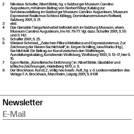
Nikolaus Schaffer, Albert Birkle, hg. v. Salzburger Museum Carolino
Augusteum, mit einem Beitrag von Norbert Mayr, Katalog zur
Sonderausstellung im Salzburger Museum Carolino Augusteum, Museum
Expressiver Realismus Schloss Kißlegg, Dominikanermuseum Rottweil,
Salzburg 2001, S. 21.
ebd.
Das Gemälde Tiergartenherbst befindet sich im Salzburg Museum, ehem.
Museum Carolino Augusteum, Inv.-Nr. 79/77. Vgl. dazu: Schaffer 2001, S. 55
und S. 142.
Schaffer 2001, S. 25.
Wieland Schmied, „Zwischen Pittura Metafisica und Expressionismus. Zur
Zeichnung der Neuen Sachlichkeit“, in: Jürgen Schilling, Jana Marko (Hg.),
Sachlichkeit. Ein Beitrag zur Kunst zwischen den Weltkriegen,
Ausstellungskatalog, Kunstverein Wolfsburg, Wolfsburg 1993, S. 13–17, hier S.
15.
Egon Rieble, „Künstlerische Einführung“, in: Albert Birkle. Glasbilder und
kritische Zeichnungen, Heidelberg 1970, o. S.
Der Brockhaus. Kunst, 2., völlig neu bearb. Aufl., hg. v. d. Lexikonredaktion des
Verlags F. A. Brockhaus, Mannheim, Leipzig 2001, S. 813ff.
Newsletter
E-Mail