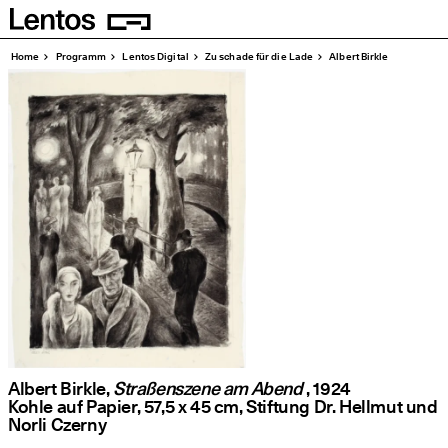
Homepage
Seiten
Home
Pro­gramm
Lentos Digi­tal
Zu scha­de für die Lade
Albert Birk­le
Albert Birkle,
Straßenszene am Abend
, 1924
Koh­le auf Papier, 57,5 x 45 cm, Stif­tung Dr. Hell­mut und
Nor­li Czerny