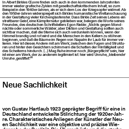
In Albert Birk­les Œuvre fin­den sich auch in den kom­men­den Jahr­zehn­ten
immer wie­der gra­fi­sche Zyklen mit gesell­schafts­kri­ti­schem Inhalt, so zum
Bei­spiel in den 1940er-Jah­ren, als er sich dem Los der Kriegs­op­fer wid­met. Ab
den 1950er-Jah­ren wider­spie­gelt sich Birk­les huma­nis­ti­sche Welt­an­schau­ung
in der Gestal­tung vie­ler Kir­chen­glas­fens­ter. Dass Birk­le Zeit sei­nes Lebens ein
streit­ba­rer Geist, eine Kämp­fer­na­tur geblie­ben war, bele­gen die Wor­te sei­nes
Freun­des, des deut­schen Schrift­stel­lers Egon Rieb­le:
„
Nichts gegen Mond­
näch­te oder som­mer­li­che Wäl­der; aber Dik­ti­on und Gestal­tung soll­ten auch
sicht­bar machen, daß die Ster­ne sich auch ver­dun­keln kön­nen, wenn der
Him­mel bran­dig und rot wird und die Men­schen in den Kel­lern zu stöh­nen
begin­nen, und daß die Bäu­me im Regen von Napalm ihr Laub für immer ver­
lie­ren. Hier ist die­ses Ande­re mit am Werk; zwi­schen den Fugen und Struk­tu­
ren und hin­ter den Gesich­tern schim­mern die Schat­ten der Hin­fäl­lig­keit und
des Schei­terns hin­durch. […] Mag Ruhe immer noch
‚
Bür­ger­pflicht‘ sein, hier
ist einer am Werk, der zu ande­rem legi­ti­miert ist: hier wird Unru­he,
‚
blei­ben­de‘
6
Unru­he
‚
gestif­tet‘.“
Neue Sach­lich­keit
von Gus­tav Hart­laub 1923 gepräg­ter Begriff für eine in
Deutsch­land ent­wi­ckel­te Stil­rich­tung der 1920er-Jah­
re. Cha­rak­te­ris­ti­sches Anlie­gen der Künst­ler der Neu­
en Sach­lich­keit war eine objek­ti­ve und prä­zi­se Wie­