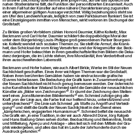
nahen Stra­ßen­la­ter­ne fällt, die Funk­ti­on der per­so­ni­fi­zier­ten Ein­sam­keit. Auch
in ihrem Fall hat der Künst­ler auf eine nähe­re Cha­rak­te­ri­sie­rung zuguns­ten
einer all­ge­mei­ner gül­ti­gen Aus­sa­ge ver­zich­tet. Völ­lig bezie­hungs­los steht sie
am Ufer des Land­wehr­ka­nals, ledig­lich von zwei Park­bäu­men flan­kiert. Sie ist
eine Ein­zel­gän­ge­rin inmit­ten von Men­schen, wirkt ver­lo­ren im Dschun­gel der
Großstadt.
Zu Birk­les gro­ßen Vor­bil­dern zäh­len Hono­ré Dau­mier, Käthe Koll­witz, Max
Beck­mann und Carl Hofer. Dau­mier schil­dert die dop­pel­bö­di­ge Moral der
unter dem Bür­ger­kö­nig Lou­is-Phil­ip­pe groß gewor­de­nen Pari­ser Bour­geoi­
sie. Koll­witz wen­det sich sozia­len The­men zu. Sie stellt die Armut, die Krank­
heit, das Schick­sal der vom Krieg Ver­sehr­ten und der Kriegs­müt­ter dar. Beck­
mann und Hofer beleuch­ten in ihren gesell­schafts­kri­ti­schen Bil­dern die Deka­
denz der­je­ni­gen, die im Lich­te ste­hen, ihre Mon­dä­ni­tät, ihre Ver­derbt­heit und
ihren aus­schwei­fen­den Lebensstil.
Beck­mann und Hofer haben, wie auch Albert Birk­le, Wer­ke im Stil der Neu­en
Sach­lich­keit geschaf­fen. Eines ihrer wich­ti­gen The­men war die Groß­stadt.
Neben ihren berühm­ten Gemäl­den haben sie ein­drucks­vol­le gra­fi­sche
Œuvres hin­ter­las­sen. Die Bedeu­tung der Gra­fik kann in Zusam­men­hang mit
der Neu­en Sach­lich­keit nicht hoch genug bemes­sen wer­den. Der öster­rei­chi­
sche Kunst­his­to­ri­ker Wie­land Schmied sieht die Gemäl­de der neu­sach­li­chen
5
Künst­ler als
„
Bil­der von Zeich­nun­gen“
. Er räumt der Zeich­nung den Stel­len­
2
wert eines
„
kon­sti­tu­ie­ren­den Bild­ele­ments“
ein. Schmied zufol­ge ging alle
Kraft
„
von der Linie aus, die Far­be trat nur hel­fend hin­zu, unter­stüt­zend und
2
unter­strei­chend“
. Die Linie sah Schmied
„
als Waf­fe zu Angriff und Ver­tei­di­
2
gung“
und stellt die Gra­fik der Neu­en Sach­lich­keit in den Dienst eines
2
„
kämp­fe­ri­schen, enga­gier­ten Huma­nis­mus“
. Schmied bet­tet die neu­sach­li­
che Gra­fik ein
„
in eine Tra­di­ti­on, in der wir auch Albrecht Dürer, Jörg Rat­geb
und Hans Bal­dung Grien sehen dür­fen. Beob­ach­tung und Bekennt­nis, Notiz
und Mit­tei­lung, Aper­çu und Ankla­ge – alles ließ sich mit den Mit­teln der Gra­
phik wie­der­ge­ben, und alles das hat im Lau­fe der Jahr­hun­der­te durch sie
2
Aus­druck gefun­den.“