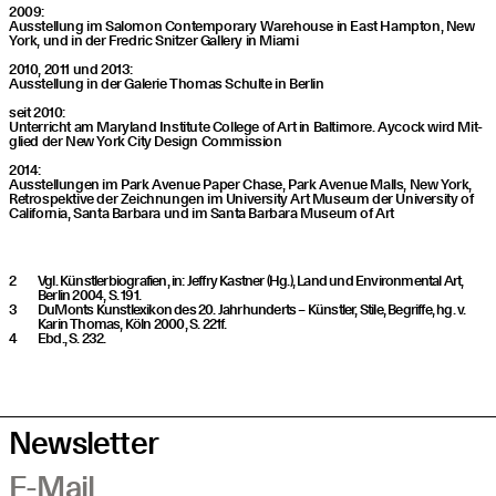
2009:
Aus­stel­lung im Salo­mon Con­tem­po­ra­ry Warehouse in East Hamp­ton, New
York, und in der Fred­ric Snit­zer Gal­lery in Miami
2010, 2011 und 2013:
Aus­stel­lung in der Gale­rie Tho­mas Schul­te in Berlin
seit 2010:
Unter­richt am Mary­land Insti­tu­te Col­lege of Art in Bal­ti­more. Aycock wird Mit­
glied der New York City Design Commission
2014:
Aus­stel­lun­gen im Park Ave­nue Paper Cha­se, Park Ave­nue Malls, New York,
Retro­spek­ti­ve der Zeich­nun­gen im Uni­ver­si­ty Art Muse­um der Uni­ver­si­ty of
Cali­for­nia, San­ta Bar­ba­ra und im San­ta Bar­ba­ra Muse­um of Art
Vgl. Künstlerbiografien, in: Jeffry Kastner (Hg.), Land und Environmental Art,
Berlin 2004, S. 191.
DuMonts Kunstlexikon des 20. Jahrhunderts – Künstler, Stile, Begriffe, hg. v.
Karin Thomas, Köln 2000, S. 221f.
Ebd., S. 232.
Newsletter
E-Mail