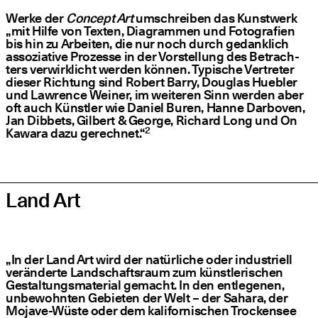
Wer­ke der
Con­cept Art
umschrei­ben das Kunst­werk
„
mit Hil­fe von Tex­ten, Dia­gram­men und Foto­gra­fien
bis hin zu Arbei­ten, die nur noch durch gedank­lich
asso­zia­ti­ve Pro­zes­se in der Vor­stel­lung des Betrach­
ters ver­wirk­licht wer­den kön­nen. Typi­sche Ver­tre­ter
die­ser Rich­tung sind Robert Bar­ry, Dou­glas Hueb­ler
und Law­rence Wei­ner, im wei­te­ren Sinn wer­den aber
oft auch Künst­ler wie Dani­el Buren, Han­ne Dar­bo­ven,
Jan Dib­bets, Gil­bert & Geor­ge, Richard Long und On
2
Kawa­ra dazu gerech­net.“
Land Art
„
In der Land Art wird der natür­li­che oder indus­tri­ell
ver­än­der­te Land­schafts­raum zum künst­le­ri­schen
Gestal­tungs­ma­te­ri­al gemacht. In den ent­le­ge­nen,
unbe­wohn­ten Gebie­ten der Welt – der Saha­ra, der
Moja­ve-Wüs­te oder dem kali­for­ni­schen Tro­cken­see