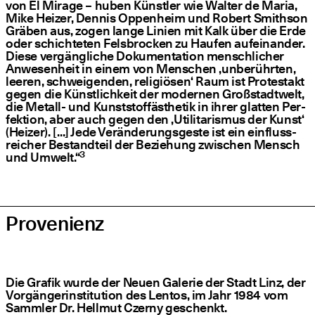
von El Mira­ge – hub­en Künst­ler wie Wal­ter de Maria,
Mike Hei­zer, Den­nis Oppen­heim und Robert Smit­h­son
Grä­ben aus, zogen lan­ge Lini­en mit Kalk über die Erde
oder schich­te­ten Fels­bro­cken zu Hau­fen auf­ein­an­der.
Die­se ver­gäng­li­che Doku­men­ta­ti­on mensch­li­cher
Anwe­sen­heit in einem von Men­schen
‚
unbe­rühr­ten,
lee­ren, schwei­gen­den, reli­giö­sen‘ Raum ist Pro­test­akt
gegen die Künst­lich­keit der moder­nen Groß­stadt­welt,
die Metall- und Kunst­stof­f­äs­the­tik in ihrer glat­ten Per­
fek­ti­on, aber auch gegen den
‚
Uti­li­ta­ris­mus der Kunst‘
(Hei­zer). […] Jede Ver­än­de­rungs­ges­te ist ein ein­fluss­
rei­cher Bestand­teil der Bezie­hung zwi­schen Mensch
3
und Umwelt.“
Pro­ve­ni­enz
Die Gra­fik wur­de der Neu­en Gale­rie der Stadt Linz, der
Vor­gän­ger­insti­tu­ti­on des Lentos, im Jahr 1984 vom
Samm­ler Dr. Hell­mut Czer­ny geschenkt.