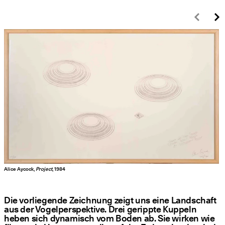
Zurü
W
Alice Aycock,
Project
, 1984
Die vor­lie­gen­de Zeich­nung zeigt uns eine Land­schaft
aus der Vogel­per­spek­ti­ve. Drei geripp­te Kup­peln
heben sich dyna­misch vom Boden ab. Sie wir­ken wie