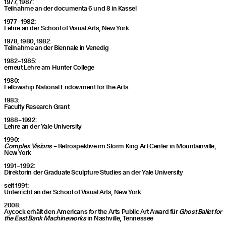
1977, 1987:
Teil­nah­me an der docu­men­ta 6 und 8 in Kassel
1977 – 1982:
Leh­re an der School of Visu­al Arts, New York
1978, 1980, 1982:
Teil­nah­me an der Bien­na­le in Venedig
1982 – 1985:
erneut Leh­re am Hun­ter College
1980:
Fel­low­ship Natio­nal Endow­ment for the Arts
1983:
Facul­ty Rese­arch Grant
1988 – 1992:
Leh­re an der Yale University
1990:
Com­plex Visi­ons
– Retro­spek­ti­ve im Storm King Art Cen­ter in Moun­tain­ville,
New York
1991 – 1992:
Direk­to­rin der Gra­dua­te Sculp­tu­re Stu­dies an der Yale University
seit 1991:
Unter­richt an der School of Visu­al Arts, New York
2008:
Aycock erhält den Ame­ri­cans for the Arts Public Art Award für
Ghost Bal­let for
the East Bank Machi­ne­works
in Nash­ville, Tennessee