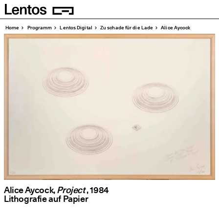
Homepage
Seiten
Home
Pro­gramm
Lentos Digi­tal
Zu scha­de für die Lade
Ali­ce Aycock
Alice Aycock,
Project
, 1984
Litho­gra­fie auf Papier