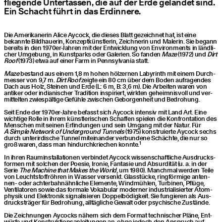
flie­gen­de Unter­tas­sen, die auf der Erde gelan­det sind.
Ein Schacht führt in das Erdinnere.
Die Ame­ri­ka­ne­rin Ali­ce Aycock, die die­ses Blatt gezeich­net hat, ist eine
bekann­te Bild­haue­rin, Kon­zept­künst­le­rin, Zeich­ne­rin und Male­rin. Sie begann
bereits in den 1970er-Jah­ren mit der Ent­wick­lung von Envi­ron­ments in länd­li­
cher Umge­bung, in Kunst­parks oder Gale­rien. So fan­den
Maze
(1972) und
Dirt
Roof
(1973) etwa auf einer Farm in Penn­syl­va­nia statt.
Maze
bestand aus einem 1,8 m hohen höl­zer­nen Laby­rinth mit einem Durch­
mes­ser von 9,7 m.
Dirt Roof
zeig­te ein 80 cm über dem Boden auf­ra­gen­des
Dach aus Holz, Stei­nen und Erde (L: 6 m, B: 3,6 m). Die Arbei­ten waren von
anti­ker oder india­ni­scher Tra­di­ti­on inspi­riert, wirk­ten geheim­nis­voll und ver­
mit­tel­ten zwie­späl­ti­ge Gefüh­le zwi­schen Gebor­gen­heit und Bedrohung.
Seit Ende der 1970er-Jah­re befasst sich Aycock inten­siv mit Land Art. Eine
wich­ti­ge Rol­le in ihrem künst­le­ri­schen Schaf­fen spie­len die Kon­fron­ta­ti­on des
Men­schen mit sei­nen Erfin­dun­gen und sein Umgang mit der Natur. Für
A Simp­le Net­work of Under­ground Tun­nels
(1975) kon­stru­ier­te Aycock sechs
durch unter­ir­di­sche Tun­nel mit­ein­an­der ver­bun­de­ne Schäch­te, die nur so
1
groß waren, dass man hin­durch­krie­chen konn­te.
In ihren Raum­in­stal­la­tio­nen ver­bin­det Aycock wis­sen­schaft­li­che Aus­drucks­
for­men mit sol­chen der Poe­sie, Iro­nie, Fan­ta­sie und Absur­di­tät (u. a. in der
Serie
The Machi­ne that Makes the World
, um 1980). Manch­mal wer­den Tei­le
von Leucht­stoff­röh­ren in Was­ser ver­senkt. Glas­stü­cke, ring­för­mi­ge anten­
nen- oder ach­ter­bahn­ähn­li­che Ele­men­te, Wind­müh­len, Tur­bi­nen, Pflü­ge,
Ven­ti­la­to­ren sowie das for­ma­le Voka­bu­lar moder­ner indus­tria­li­sier­ter Atom­
phy­sik und Elek­tro­nik signa­li­sie­ren Dop­pel­bö­dig­keit. Sie fun­gie­ren als Aus­
drucks­trä­ger für Bedro­hung, all­täg­li­che Gewalt oder psy­chi­sche Zustände.
Die Zeich­nun­gen Aycocks nähern sich dem For­mat tech­ni­scher Plä­ne, Ent­
wür­fe und Kon­struk­ti­ons­an­lei­tun­gen an, ohne jedoch den Anspruch auf