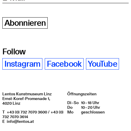
Abonnieren
Follow
Instagram
Facebook
YouTube
Lentos Kunstmuseum Linz
Öffnungszeiten
Ernst-Koref-Promenade 1,
Di
Wochentag
–
So
10 – 18 Uhr
Öffnungszeiten
4020 Linz
Do
10 – 20 Uhr
T
+43 (0) 732 7070 3600 / +43 (0)
Mo
geschlos­sen
732 7070 3614
E
info@lentos.at