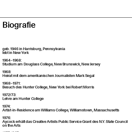
Bio­gra­fie
geb. 1946 in Har­ris­burg, Penn­syl­va­nia
lebt in New York
1964 – 1968:
Stu­di­um am Dou­glass Col­lege, New Bruns­wick, New Jersey
1968:
Hei­rat mit dem ame­ri­ka­ni­schen Jour­na­lis­ten Mark Segal
1968 – 1971:
Besuch des Hun­ter Col­lege, New York bei Robert Morris
1972/73:
Leh­re am Hun­ter College
1974:
Artist-in-Resi­dence am Wil­liams Col­lege, Wil­liamstown, Massachusetts
1976:
Aycock erhält das Crea­ti­ve Artists Public Ser­vice Grant des N.Y. Sta­te Coun­cil
on the Arts