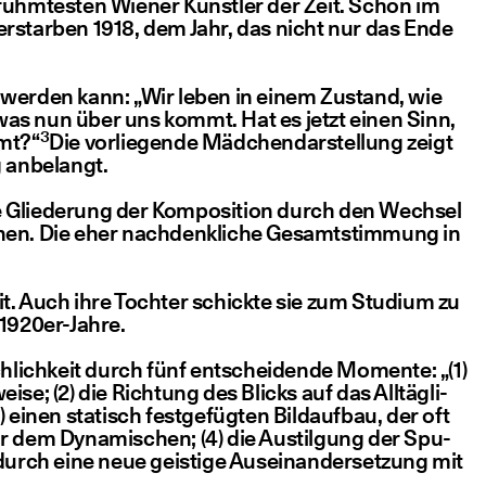
erühm­tes­ten Wie­ner Künst­ler der Zeit. Schon im
ver­star­ben 1918, dem Jahr, das nicht nur das Ende
n wer­den kann:
„
Wir leben in einem Zustand, wie
was nun über uns kommt. Hat es jetzt einen Sinn,
3
mmt?“
Die vor­lie­gen­de Mäd­chen­dar­stel­lung zeigt
ng anbelangt.
 Glie­de­rung der Kom­po­si­ti­on durch den Wech­sel
nen. Die eher nach­denk­li­che Gesamt­stim­mung in
eit. Auch ihre Toch­ter schick­te sie zum Stu­di­um zu
r 1920er-Jahre.
ch­lich­keit durch fünf ent­schei­den­de Momen­te: „(1)
­se; (2) die Rich­tung des Blicks auf das All­täg­li­
3) einen sta­tisch fest­ge­füg­ten Bild­auf­bau, der oft
vor dem Dyna­mi­schen; (4) die Aus­til­gung der Spu­
 durch eine neue geis­ti­ge Aus­ein­an­der­set­zung mit