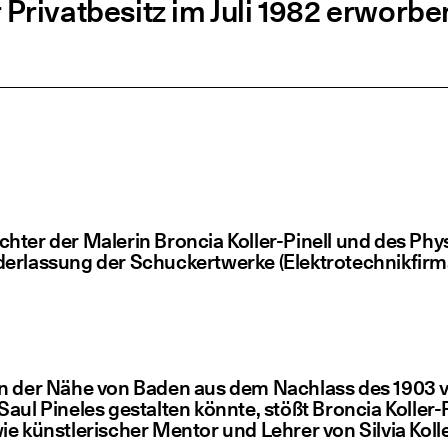
Pri­vat­be­sitz im Juli 1982 erworbe
ch­ter der Male­rin Bron­cia Kol­ler-Pinell und des Phy­
der­las­sung der Schu­ckert­wer­ke (Elek­tro­tech­nik­fir­m
in der Nähe von Baden aus dem Nach­lass des 1903 ver­
ul Pine­les gestal­ten könn­te, stößt Bron­cia Kol­ler
 künst­le­ri­scher Men­tor und Leh­rer von Sil­via Kolle