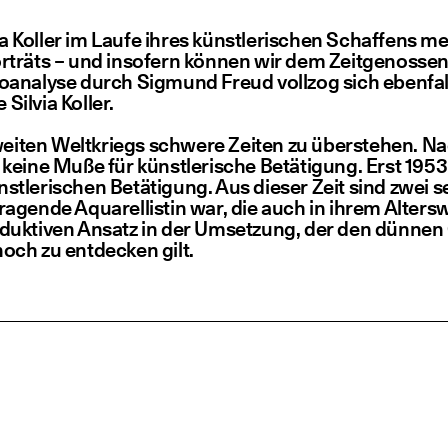
a Kol­ler im Lau­fe ihres künst­le­ri­schen Schaf­fens m
or­träts – und inso­fern kön­nen wir dem Zeit­ge­nos­se
­ana­ly­se durch Sig­mund Freud voll­zog sich eben­fal
 Sil­via Koller.
 Zwei­ten Welt­kriegs schwe­re Zei­ten zu über­ste­hen
ei­ne Muße für künst­le­ri­sche Betä­ti­gung. Erst 195
ünst­le­ri­schen Betä­ti­gung. Aus die­ser Zeit sind zwei
or­ra­gen­de Aqua­rel­lis­tin war, die auch in ihrem Alte
eduk­ti­ven Ansatz in der Umset­zung, der den dün­nen G
s noch zu ent­de­cken gilt.