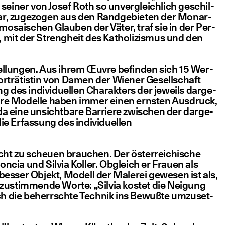
 sei­ner von Josef Roth so unver­gleich­lich geschil­
war, zuge­zo­gen aus den Rand­ge­bie­ten der Mon­ar­
mosai­schen Glau­ben der Väter, traf sie in der Per­
on, mit der Streng­heit des Katho­li­zis­mus und den
r­stel­lun­gen. Aus ihrem Œuvre befin­den sich 15 Wer­
or­trä­tis­tin von Damen der Wie­ner Gesell­schaft
des indi­vi­du­el­len Cha­rak­ters der jeweils dar­ge­
n. Ihre Model­le haben immer einen erns­ten Aus­druck,
a eine unsicht­ba­re Bar­rie­re zwi­schen der dar­ge­
 Erfas­sung des indi­vi­du­el­len
 nicht zu scheu­en brau­chen. Der öster­rei­chi­sche
ron­cia und Sil­via Kol­ler. Obgleich er Frau­en als
 bes­ser Objekt, Modell der Male­rei gewe­sen ist als,
ht zustim­men­de Wor­te:
„
Sil­via kos­tet die Nei­gung
ch die beherrsch­te Tech­nik ins Bewuß­te umzu­set­