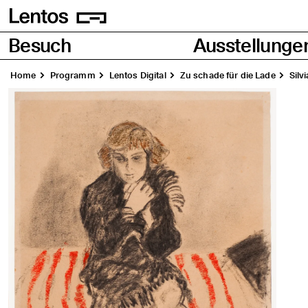
Homepage
Seiten
Besuch
Ausstellunge
Home
Pro­gramm
Lentos Digi­tal
Zu scha­de für die Lade
Sil­v