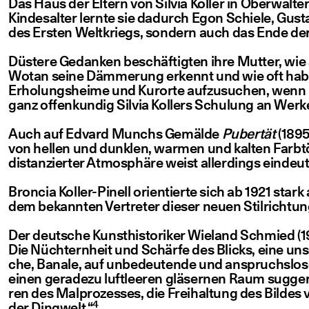
Das Haus der Eltern von Sil­via Kol­ler in Ober­wal­t
Kin­des­al­ter lern­te sie dadurch Egon Schie­le, Gus
des Ers­ten Welt­kriegs, son­dern auch das Ende der
Düs­te­re Gedan­ken beschäf­tig­ten ihre Mut­ter, wi
Wotan sei­ne Däm­me­rung erkennt und wie oft habe
Erho­lungs­hei­me und Kur­or­te auf­zu­su­chen, wenn
ganz offen­kun­dig Sil­via Kol­lers Schu­lung an Wer­
Auch auf Edvard Munchs Gemäl­de
Puber­tät
(1895
von hel­len und dunk­len, war­men und kal­ten Farb­
distan­zier­ter Atmo­sphä­re weist aller­dings ein­deu
Bron­cia Kol­ler-Pinell ori­en­tier­te sich ab 1921 st
dem bekann­ten Ver­tre­ter die­ser neu­en Stil­rich­tu
Der deut­sche Kunst­his­to­ri­ker Wie­land Schmied (19
Die Nüch­tern­heit und Schär­fe des Blicks, eine unsen­
che, Bana­le, auf unbe­deu­ten­de und anspruchs­lo­
einen gera­de­zu luft­lee­ren glä­ser­nen Raum sug­ge­
ren des Mal­pro­zes­ses, die Frei­hal­tung des Bil­des 
4
der Ding­welt.“