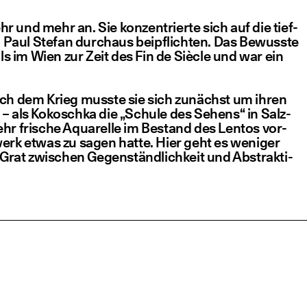
ehr und mehr an. Sie kon­zen­trier­te sich auf die tief­
n Paul Ste­fan durch­aus bei­pflich­ten. Das Bewuss­te
ls im Wien zur Zeit des Fin de Siè­cle und war ein
. Nach dem Krieg muss­te sie sich zunächst um ihren
3 – als Kokosch­ka die
„
Schu­le des Sehens“ in Salz­
 sehr fri­sche Aqua­rel­le im Bestand des Lentos vor­
rs­werk etwas zu sagen hat­te. Hier geht es weni­ger
rat zwi­schen Gegen­ständ­lich­keit und Abs­trak­ti­