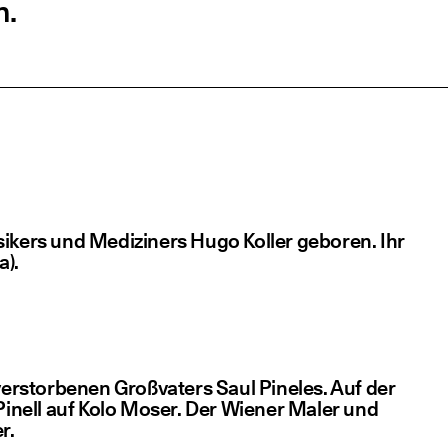
n.
si­kers und Medi­zi­ners Hugo Kol­ler gebo­ren. Ihr
a).
stor­be­nen Groß­va­ters Saul Pine­les. Auf der
-Pinell auf Kolo Moser. Der Wie­ner Maler und
r.