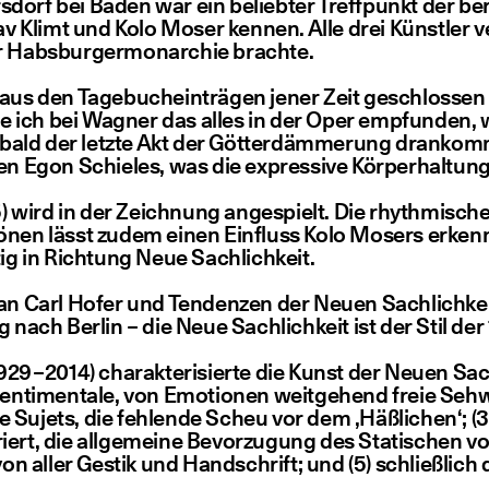
ers­dorf bei Baden war ein belieb­ter Treff­punkt der b
­tav Klimt und Kolo Moser ken­nen. Alle drei Künst­ler 
 Habs­bur­ger­mon­ar­chie brachte.
e aus den Tage­buch­ein­trä­gen jener Zeit geschlos­se
 ich bei Wag­ner das alles in der Oper emp­fun­den, 
 bald der letz­te Akt der Göt­ter­däm­me­rung dran­ko
ken Egon Schie­les, was die expres­si­ve Kör­per­hal­tu
) wird in der Zeich­nung ange­spielt. Die rhyth­mi­sche
tö­nen lässt zudem einen Ein­fluss Kolo Mosers erken­
­tig in Rich­tung Neue Sachlichkeit.
ark an Carl Hofer und Ten­den­zen der Neu­en Sach­lich­k
ng nach Ber­lin – die Neue Sach­lich­keit ist der Stil de
29 – 2014) cha­rak­te­ri­sier­te die Kunst der Neu­en Sa
ti­men­ta­le, von Emo­tio­nen weit­ge­hend freie Seh­wei
se Sujets, die feh­len­de Scheu vor dem
‚
Häß­li­chen‘; (
riert, die all­ge­mei­ne Bevor­zu­gung des Sta­ti­schen 
von aller Ges­tik und Hand­schrift; und (5) schließ­lich