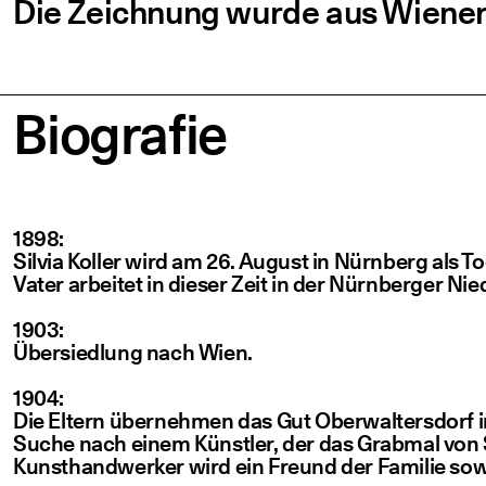
Die Zeich­nung wur­de aus Wie­ner 
Bio­gra­fie
1898:
Sil­via Kol­ler wird am 26. August in Nürn­berg als To
Vater arbei­tet in die­ser Zeit in der Nürn­ber­ger Nie­
1903:
Über­sied­lung nach Wien.
1904:
Die Eltern über­neh­men das Gut Ober­wal­ters­dorf 
Suche nach einem Künst­ler, der das Grab­mal von Sa
Kunst­hand­wer­ker wird ein Freund der Fami­lie sowie