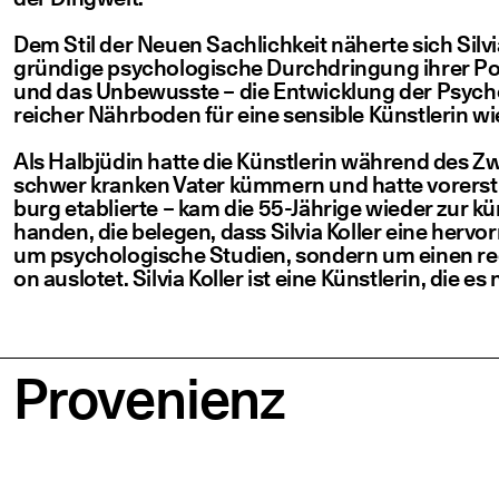
Dem Stil der Neu­en Sach­lich­keit näher­te sich Sil­vi
grün­di­ge psy­cho­lo­gi­sche Durch­drin­gung ihrer P
und das Unbe­wuss­te – die Ent­wick­lung der Psy­cho
rei­cher Nähr­bo­den für eine sen­si­ble Künst­le­rin wie
Als Halb­jü­din hat­te die Künst­le­rin wäh­rend des
schwer kran­ken Vater küm­mern und hat­te vor­erst k
burg eta­blier­te – kam die 55-Jäh­ri­ge wie­der zur k
han­den, die bele­gen, dass Sil­via Kol­ler eine her­v
um psy­cho­lo­gi­sche Stu­di­en, son­dern um einen r
on aus­lo­tet. Sil­via Kol­ler ist eine Künst­le­rin, die e
Pro­ve­ni­enz