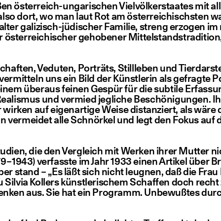
öster­reich-unga­ri­schen Viel­völ­ker­staa­tes mit all
, also dort, wo man laut Rot am öster­rei­chischs­ten 
r gali­zisch-jüdi­scher Fami­lie, streng erzo­gen im 
öster­rei­chi­scher geho­be­ner Mit­tel­stands­tra­di­ti­
schaf­ten, Vedu­ten, Por­träts, Still­le­ben und Tier­da
­mit­teln uns ein Bild der Künst­le­rin als gefrag­te P
m über­aus fei­nen Gespür für die sub­ti­le Erfas­sung 
ßem Rea­lis­mus und ver­mied jeg­li­che Beschö­ni­gun­ge
r­ken auf eigen­ar­ti­ge Wei­se distan­ziert, als wäre d
in ver­mei­det alle Schnör­kel und legt den Fokus auf die
er­stu­di­en, die den Ver­gleich mit Wer­ken ihrer Mut­ter
879 – 1943) ver­fass­te im Jahr 1933 einen Arti­kel über B
über stand –
„
Es läßt sich nicht leug­nen, daß die Frau
u Sil­via Kol­lers künst­le­ri­schem Schaf­fen doch rec
h­den­ken aus. Sie hat ein Pro­gramm. Unbe­wuß­tes dur