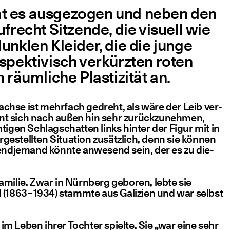
at es aus­ge­zo­gen und neben den
f­recht Sit­zen­de, die visu­ell wie
dunk­len Klei­der, die die jun­ge
spek­ti­visch ver­kürz­ten roten
um­li­che Plas­ti­zi­tät an.
­ach­se ist mehr­fach gedreht, als wäre der Leib ver­
int sich nach außen hin sehr zurück­zu­neh­men,
i­gen Schlag­schat­ten links hin­ter der Figur mit in
­ge­stell­ten Situa­ti­on zusätz­lich, denn sie kön­nen
rgend­je­mand könn­te anwe­send sein, der es zu die­
n Fami­lie. Zwar in Nürn­berg gebo­ren, leb­te sie
ll (1863 – 1934) stamm­te aus Gali­zi­en und war selbst
 im Leben ihrer Toch­ter spiel­te. Sie
„
war eine sehr