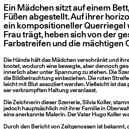
Ein Mäd­chen sitzt auf einem Bett
Füßen abge­stellt. Auf ihrer hori­zon­
ein kom­po­si­tio­nel­ler Quer­rie­gel
Frau trägt, heben sich von der gest
Farb­strei­fen und die mäch­ti­gen O
Die Hän­de hält das Mäd­chen ver­schränkt und ihre B
kno­tet, wodurch eine beweg­te, aber den­noch gesch
inner­lich aber unter Span­nung zu ste­hen. Die Sze­n
die Bild­be­trach­tung ein­be­zie­hen. Die roten Strei­f
leicht mit Blut asso­zi­iert wer­den. Viel­leicht ist 
ser ver­krampf­ten Hal­tung veranlasst.
Die Zeich­ne­rin die­ser Sze­ne­rie, Sil­via Kol­ler, sta
jedoch haupt­säch­lich mit ihrer Fami­lie in Ober­wal­
eine aner­kann­te Male­rin. Der Vater Hugo Kol­ler w
Durch den Bericht von Zeit­ge­nos­sen ist bekannt, da