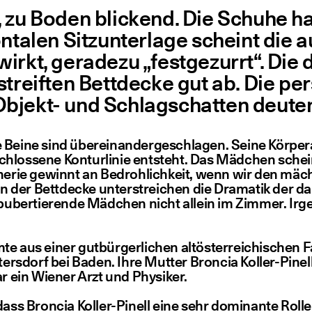
, zu Boden bli­ckend. Die Schu­he h
ta­len Sitz­un­ter­la­ge scheint die au
 wirkt, gera­de­zu
„
fest­ge­zurrt“. Die 
reif­ten Bett­de­cke gut ab. Die per­
bjekt- und Schlag­schat­ten deu­ten rä
ei­ne sind über­ein­an­der­ge­schla­gen. Sei­ne Kör­per
los­se­ne Kon­tur­li­nie ent­steht. Das Mäd­chen sche
e­rie gewinnt an Bedroh­lich­keit, wenn wir den mäch­t
en der Bett­de­cke unter­strei­chen die Dra­ma­tik der dar
das puber­tie­ren­de Mäd­chen nicht allein im Zim­mer. I
mm­te aus einer gut­bür­ger­li­chen alt­ös­ter­rei­chi­sche
ters­dorf bei Baden. Ihre Mut­ter Bron­cia Kol­ler-Pine
ar ein Wie­ner Arzt und Physiker.
ss Bron­cia Kol­ler-Pinell eine sehr domi­nan­te Rol­le