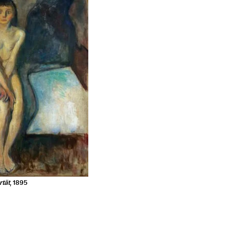
rtät
, 1895