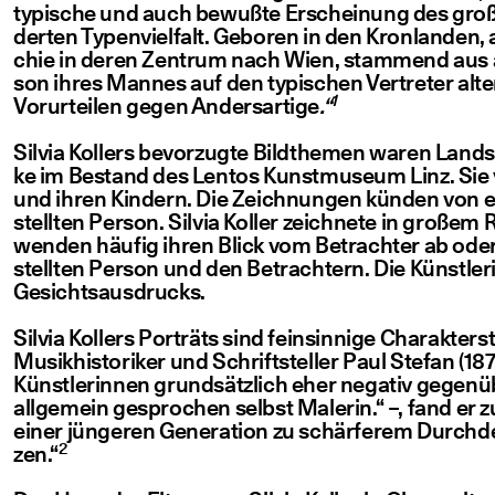
typi­sche und auch bewuß­te Erschei­nung des gro­ßen 
der­ten Typen­viel­falt. Gebo­ren in den Kron­lan­den
chie in deren Zen­trum nach Wien, stam­mend aus alte
son ihres Man­nes auf den typi­schen Ver­tre­ter alter 
1
Vor­ur­tei­len gegen Anders­ar­ti­ge
.“
Sil­via Kol­lers bevor­zug­te Bild­the­men waren Land­
ke im Bestand des Lentos Kunst­mu­se­um Linz. Sie ver
und ihren Kin­dern. Die Zeich­nun­gen kün­den von eine
stell­ten Per­son. Sil­via Kol­ler zeich­ne­te in gro­
wen­den häu­fig ihren Blick vom Betrach­ter ab oder wi
stell­ten Per­son und den Betrach­tern. Die Künst­le­r
Gesichtsausdrucks.
Sil­via Kol­lers Por­träts sind fein­sin­ni­ge Cha­rak­t
Musik­his­to­ri­ker und Schrift­stel­ler Paul Ste­fan (1
Künst­le­rin­nen grund­sätz­lich eher nega­tiv gegen­
all­ge­mein gespro­chen selbst Male­rin.“ –, fand er z
einer jün­ge­ren Gene­ra­ti­on zu schär­fe­rem Durc
2
zen.“