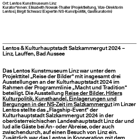
Ort: Lentos Kunstmuseum Linz
Kurator*innen: Elisabeth Nowak-Thaller (Projektleitung, Vize-Direktorin
Lentos), Birgit Schwarz (Expertin NS-Kunstpolitik, Gastkuratorin)
Lentos & Kulturhauptstadt Salzkammergut 2024 –
Linz, Lauffen, Bad Aussee
Das Lentos Kunstmuseum Linz war unter dem
Projekttitel „Reise der Bilder“ mit insgesamt drei
Ausstellungen an der Kulturhauptstadt 2024 im
Rahmen der Programmlinie „Macht und Tradition“
beteiligt. Die Ausstellung
Reise der Bilder. Hitlers
Kulturpolitik, Kunsthandel, Einlagerungen und
Bergungen in der NS-Zeit im Salzkammergut
im Linzer
Lentos stellte das „Flagship-Event“ der
Kulturhauptstadt Salzkammergut 2024 in der
oberösterreichischen Landeshauptstadt Linz dar und
lud alle Gäste bei An- oder Abreise, oder auch
zwischendurch, auf einen Besuch von Linz ein.
Zusätzlich war das Lentos in Kooperation mit dem