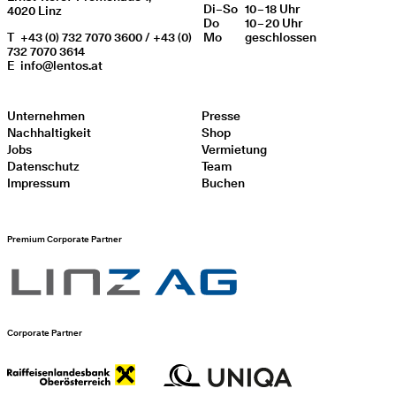
Di
Wochentag
–
So
10 – 18 Uhr
Öffnungszeiten
4020 Linz
Do
10 – 20 Uhr
T
+43 (0) 732 7070 3600 / +43 (0)
Mo
geschlos­sen
732 7070 3614
E
info@lentos.at
Unternehmen
Presse
Nachhaltigkeit
Shop
Jobs
Vermietung
Datenschutz
Team
Impressum
Buchen
Premium Corporate Partner
Corporate Partner