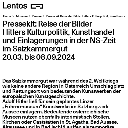
Homepage
Seiten
Home
Muse­um
Pres­se
Pres­se­kit: Rei­se der Bil­der Hit­lers Kul­tur­po­li­tik, Kunst­ha
Pres­se­kit: Rei­se der Bilder
Hit­lers Kul­tur­po­li­tik, Kunst­han­del
und Ein­la­ge­run­gen in der NS-Zeit
im Salzkammergut
20.03. bis 08.09.2024
Das Salzkammergut war während des 2. Weltkriegs
wie keine andere Region in Österreich Umschlagplatz
und Rettungsort von bedeutenden Kunstwerken der
europäischen Kunstgeschichte.
Adolf Hitler ließ für sein geplantes Linzer
„Führermuseum“ Kunstwerke im Salzbergwerk
Aussee einlagern. Bedeutende österreichische
Museen nutzen ebenfalls interimistisch Stollen,
Kirchen oder Gaststätten in St. Agatha, Bad Aussee,
Altaussee und in Bad Ischl/Lauffen als temporäre