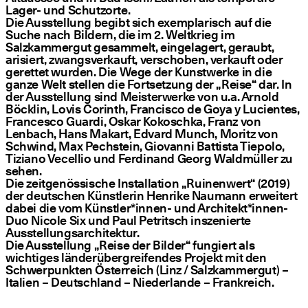
Lager- und Schutzorte.
Die Ausstellung begibt sich exemplarisch auf die
Suche nach Bildern, die im 2. Weltkrieg im
Salzkammergut gesammelt, eingelagert, geraubt,
arisiert, zwangsverkauft, verschoben, verkauft oder
gerettet wurden. Die Wege der Kunstwerke in die
ganze Welt stellen die Fortsetzung der „Reise“ dar. In
der Ausstellung sind Meisterwerke von u.a. Arnold
Böcklin, Lovis Corinth, Francisco de Goya y Lucientes,
Francesco Guardi, Oskar Kokoschka, Franz von
Lenbach, Hans Makart, Edvard Munch, Moritz von
Schwind, Max Pechstein, Giovanni Battista Tiepolo,
Tiziano Vecellio und Ferdinand Georg Waldmüller zu
sehen.
Die zeitgenössische Installation „Ruinenwert“ (2019)
der deutschen Künstlerin Henrike Naumann erweitert
dabei die vom Künstler*innen- und Architekt*innen-
Duo Nicole Six und Paul Petritsch inszenierte
Ausstellungsarchitektur.
Die Ausstellung „Reise der Bilder“ fungiert als
wichtiges länderübergreifendes Projekt mit den
Schwerpunkten Österreich (Linz / Salzkammergut) –
Italien – Deutschland – Niederlande – Frankreich.